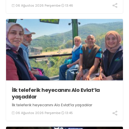
tezgahlarda taze balık bulunduğunu ifade ederek “Yıl
06 Ağustos 2026 Perşembe
13:46
boyunca tezgahlarda taze balık bulmak mümkün
oluyor” dedi
İlk teleferik heyecanını Alo Evlat’la
yaşadılar
İlk teleferik heyecanını Alo Evlat’la yaşadılar
06 Ağustos 2026 Perşembe
13:45