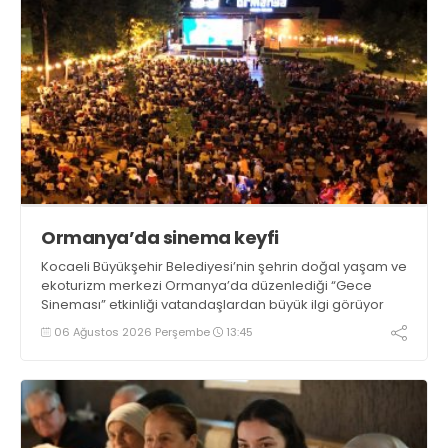
Ormanya’da sinema keyfi
Kocaeli Büyükşehir Belediyesi’nin şehrin doğal yaşam ve
ekoturizm merkezi Ormanya’da düzenlediği “Gece
Sineması” etkinliği vatandaşlardan büyük ilgi görüyor
06 Ağustos 2026 Perşembe
13:45