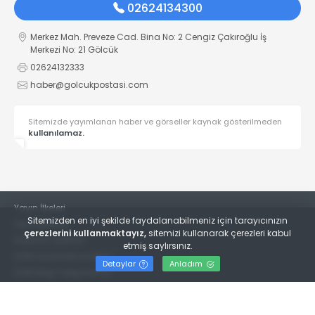
02624134300
Merkez Mah. Preveze Cad. Bina No: 2 Cengiz Çakıroğlu İş
Merkezi No: 21 Gölcük
02624132333
haber@golcukpostasi.com
Sitemizde yayımlanan haber ve görseller kaynak gösterilmeden
kullanılamaz.
Yayın İlkeleri
Sitemizden en iyi şekilde faydalanabilmeniz için tarayıcınızın
Veri Politikası
çerezlerini kullanmaktayız,
sitemizi kullanarak çerezleri kabul
Kullanım Şartları
etmiş saylırsınız.
KVKK Aydınlatma Metni
Detaylar
Anladım
KVKK Bilgi Talep Formu
© 2022
Gölcük Postası Gazetesi
- Tüm hakları saklıdır.