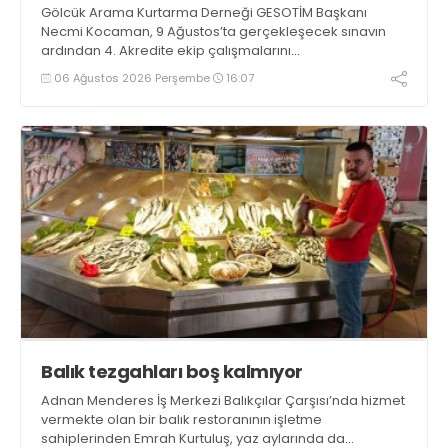
Gölcük Arama Kurtarma Derneği GESOTİM Başkanı
Necmi Kocaman, 9 Ağustos’ta gerçekleşecek sınavın
ardından 4. Akredite ekip çalışmalarını
tamamlayacaklarını ifade ederek açıklamalarda
06 Ağustos 2026 Perşembe
16:07
bulundu. Kocaman, “Gölcük’te ve Kocaeli genelinde ses
getirecek projelerimizi tek tek hayata geçireceğiz” dedi
Balık tezgahları boş kalmıyor
Adnan Menderes İş Merkezi Balıkçılar Çarşısı’nda hizmet
vermekte olan bir balık restoranının işletme
sahiplerinden Emrah Kurtuluş, yaz aylarında da