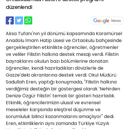
21 Gölcük
düzenlendi
02624132333
haber@golcukpostasi.com
Aksa Tufanı'nın yıl dönümü kapsamında Karamürsel
Anadolu İmam Hatip Lisesi ve Ortaokulu bahçesinde
gerçekleştirilen etkinlikte öğrenciler, öğretmenler
ve veliler Filistin halkına destek mesajı verdi. Filistin
bayraklarını okulun bazı bölümlerine donatan
öğrenciler, kendi hazırladıkları dövizlerle de
Gazze'deki akranlarına destek verdi. Okul Müdürü
Sadullah Eren, yaptığı konuşmada, "Filistin halkına
verdiğimiz desteğin bir göstergesi olarak 'Nehirden
Denize Özgür Filistin' temalı bir gösteri hazırladık.
Etkinlik, öğrencilerimizin ulusal ve evrensel
meseleler karşısında eleştirel düşünme ve
sorumluluk bilinci kazanmalarını amaçlıyor" dedi.
Eren, etkinliklerin aynı zamanda Türkiye Yüzyılı