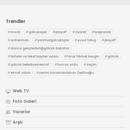
Trendler
#
moral
#
gölcükspor
#
playoff
#
ziyaret
#
başkanlar
#
antrenman
#
yarıfinalgölcükspor
#
yusuf tokuş
#
playoff
#
darıca gençlerbirliğigölcük bakallar
#
büfeler ve tekel bayileri odası
#
faruk hikmet kesgin
#
gölcük
#
gölcük belediyesiesnaf
#
tuncay yıldız
#
seçim
#
esnaf odası
#
necmi kocamanAyhan Zeytinoğlu
#
Kocaeli Sanayi Odası
Web TV
Foto Galeri
Yazarlar
Arşiv