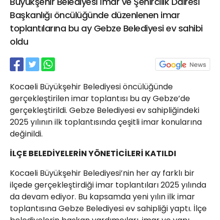
Büyükşehir Belediyesi İmar ve Şehircilik Dairesi
21 Gölcük
Başkanlığı öncülüğünde düzenlenen imar
02624132333
toplantılarına bu ay Gebze Belediyesi ev sahibi
haber@golcukpostasi.com
oldu
Kocaeli Büyükşehir Belediyesi öncülüğünde
gerçekleştirilen imar toplantısı bu ay Gebze’de
gerçekleştirildi. Gebze Belediyesi ev sahipliğindeki
2025 yılının ilk toplantısında çeşitli imar konularına
değinildi.
İLÇE BELEDİYELERİN YÖNETİCİLERİ KATILDI
Kocaeli Büyükşehir Belediyesi’nin her ay farklı bir
ilçede gerçekleştirdiği imar toplantıları 2025 yılında
da devam ediyor. Bu kapsamda yeni yılın ilk imar
toplantısına Gebze Belediyesi ev sahipliği yaptı. İlçe