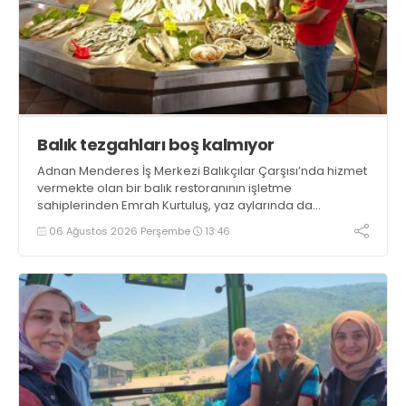
Balık tezgahları boş kalmıyor
Adnan Menderes İş Merkezi Balıkçılar Çarşısı’nda hizmet
vermekte olan bir balık restoranının işletme
sahiplerinden Emrah Kurtuluş, yaz aylarında da
tezgahlarda taze balık bulunduğunu ifade ederek “Yıl
06 Ağustos 2026 Perşembe
13:46
boyunca tezgahlarda taze balık bulmak mümkün
oluyor” dedi