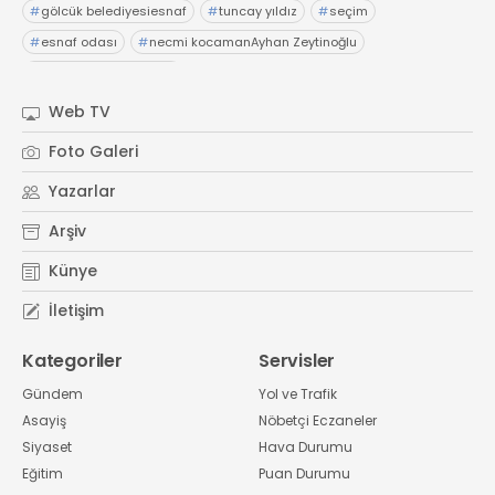
#
gölcük belediyesiesnaf
#
tuncay yıldız
#
seçim
#
esnaf odası
#
necmi kocamanAyhan Zeytinoğlu
#
Kocaeli Sanayi Odası
Web TV
Foto Galeri
Yazarlar
Arşiv
Künye
İletişim
Kategoriler
Servisler
Gündem
Yol ve Trafik
Asayiş
Nöbetçi Eczaneler
Siyaset
Hava Durumu
Eğitim
Puan Durumu