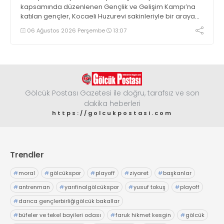
kapsamında düzenlenen Gençlik ve Gelişim Kampı’na
katılan gençler, Kocaeli Huzurevi sakinleriyle bir araya
geldi
06 Ağustos 2026 Perşembe
13:07
Gölcük Postası Gazetesi ile doğru, tarafsız ve son
dakika heberleri
https://golcukpostasi.com
Trendler
#
moral
#
gölcükspor
#
playoff
#
ziyaret
#
başkanlar
#
antrenman
#
yarıfinalgölcükspor
#
yusuf tokuş
#
playoff
#
darıca gençlerbirliğigölcük bakallar
#
büfeler ve tekel bayileri odası
#
faruk hikmet kesgin
#
gölcük