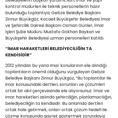
belediyelerin başkan yardımcıları, imar ve yapı
kontrol müdürleri ile teknik personellerin hazır
bulunduğu toplantıya; Gebze Belediye Başkanı
Zinnur Büyükgöz, Kocaeli Büyükşehir Belediyesi İmar
ve Şehircilik Dairesi Başkanı Osman Günler, İmar
İşleri Şube Müdürü Mustafa Gökhan Baykan ve
Büyükşehir Belediyesi uzman personelleri katıldı.
“İMAR HARAKETLERİ BELEDİYECİLİĞİN TA
KENDİSİDİR”
2012 yılından bu yana imar konularının ele alındığı
toplantıların önemli olduğunu vurgulayan Gebze
Belediye Başkanı Zinnur Büyükgöz, “Bu toplantılar ile
imar konusundaki dertleri, sorunları ve çözümleri
ortak bir akıl çerçevesinde ele alıyorsunuz. İmar ve
imar hareketleri aslında şehirciliğin, planlamacılığın,
belediyeciliğin ta kendisidir. Bu anlamda dertleri
ortak hale getirmek, onları ortak çözüm hedefi ile
çözme konusunda gayret göstermek zorundayız.