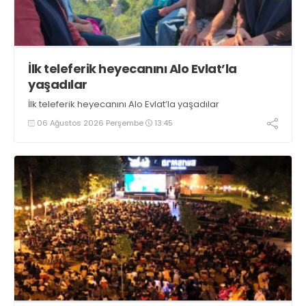
İlk teleferik heyecanını Alo Evlat’la
yaşadılar
İlk teleferik heyecanını Alo Evlat’la yaşadılar
06 Ağustos 2026 Perşembe
13:45