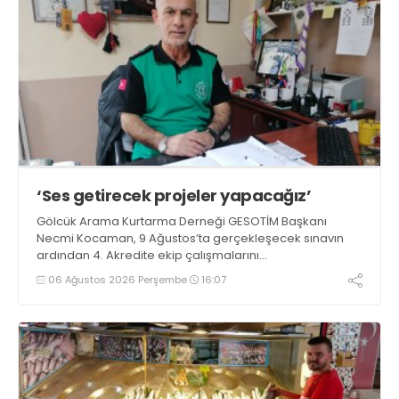
‘Ses getirecek projeler yapacağız’
Gölcük Arama Kurtarma Derneği GESOTİM Başkanı
Necmi Kocaman, 9 Ağustos’ta gerçekleşecek sınavın
ardından 4. Akredite ekip çalışmalarını
tamamlayacaklarını ifade ederek açıklamalarda
06 Ağustos 2026 Perşembe
16:07
bulundu. Kocaman, “Gölcük’te ve Kocaeli genelinde ses
getirecek projelerimizi tek tek hayata geçireceğiz” dedi