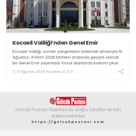
Kocaeli Valiliği’nden Genel Emir
Kocaeli Valiliği, orman yangınlarını önlemek amacıyla 10
Ağustos-31 Ekim 2026 tarihleri arasında geçerli olacak
bir Genel Emir yayımladı. Kırsal alanlarda kıvılcım çıkaran
makine kullanacak kişilerin önceden kolluk kuvvetlerine
10 Ağustos 2026 Pazartesi
15:11
bildirim yapması ve yanlarında 6 kilogramlık yangın tüpü
bulundurması zorunlu hale getirildi
Gölcük Postası Gazetesi ile doğru, tarafsız ve son
dakika heberleri
https://golcukpostasi.com