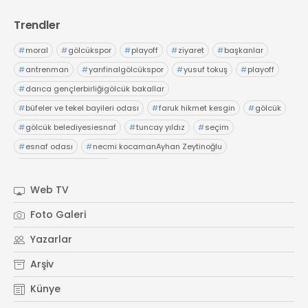
Trendler
#
moral
#
gölcükspor
#
playoff
#
ziyaret
#
başkanlar
#
antrenman
#
yarıfinalgölcükspor
#
yusuf tokuş
#
playoff
#
darıca gençlerbirliğigölcük bakallar
#
büfeler ve tekel bayileri odası
#
faruk hikmet kesgin
#
gölcük
#
gölcük belediyesiesnaf
#
tuncay yıldız
#
seçim
#
esnaf odası
#
necmi kocamanAyhan Zeytinoğlu
#
Kocaeli Sanayi Odası
Web TV
Foto Galeri
Yazarlar
Arşiv
Künye