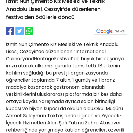
İzmit Nuh Çimento Kız Mesleki ve Teknik
21 Gölcük
Anadolu Lisesi, Cezayir’de düzenlenen
02624132333
festivalden ödüllerle döndü
haber@golcukpostasi.com
İzmit Nuh Çimento Kız Mesleki ve Teknik Anadolu
Lisesi, Cezayir’de düzenlenen “International
CulinaryandHeritageFestival”de büyük bir başarıya
imza atarak ülkemizi gururla temsil etti. 18 ülkenin
katılım sağladığı bu prestijli organizasyonda
öğrenciler toplamda 7 altın, 1 gümüş ve 1 bronz
madalya kazanarak gastronomi alanındaki
yetkinliklerini uluslararası platformda bir kez daha
ortaya koydu. Yarışmada ayrıca salon birinciliği
kupası ve hijyen kupası da okulun oldu.Okul Müdürü
Ahmet Süleyman Toktaş önderliğinde ve Yiyecek-
İçecek Hizmetleri Alan Şefi Fatma Zehra Atasever
rehberliğinde yarışmaya katılan öğrenciler, özverili