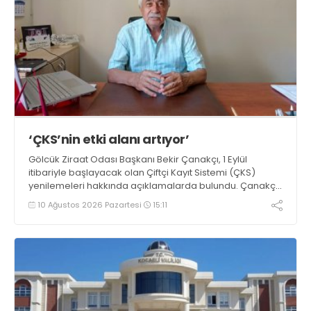
‘ÇKS’nin etki alanı artıyor’
Gölcük Ziraat Odası Başkanı Bekir Çanakçı, 1 Eylül
itibariyle başlayacak olan Çiftçi Kayıt Sistemi (ÇKS)
yenilemeleri hakkında açıklamalarda bulundu. Çanakçı,
“Çiftçi Kayıt Sistemi formatı, yaygınlaşması ve etki alanı
10 Ağustos 2026 Pazartesi
15:11
her yıl artarak devam etmektedir” dedi