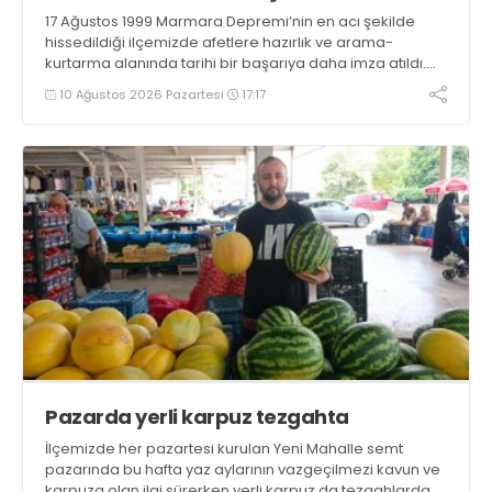
17 Ağustos 1999 Marmara Depremi’nin en acı şekilde
hissedildiği ilçemizde afetlere hazırlık ve arama-
kurtarma alanında tarihi bir başarıya daha imza atıldı.
Gölcük Arama Kurtarma Derneği (GESOTİM),
10 Ağustos 2026 Pazartesi
17:17
bünyesindeki 4. arama-kurtarma ekibinin akreditasyon
sürecini başarıyla tamamladı
Pazarda yerli karpuz tezgahta
İlçemizde her pazartesi kurulan Yeni Mahalle semt
pazarında bu hafta yaz aylarının vazgeçilmezi kavun ve
karpuza olan ilgi sürerken yerli karpuz da tezgahlarda