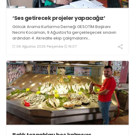
‘Ses getirecek projeler yapacağız’
Gölcük Arama Kurtarma Derneği GESOTİM Başkanı
Necmi Kocaman, 9 Ağustos’ta gerçekleşecek sınavın
ardından 4. Akredite ekip çalışmalarını
tamamlayacaklarını ifade ederek açıklamalarda
06 Ağustos 2026 Perşembe
16:07
bulundu. Kocaman, “Gölcük’te ve Kocaeli genelinde ses
getirecek projelerimizi tek tek hayata geçireceğiz” dedi
Balık tezgahları boş kalmıyor