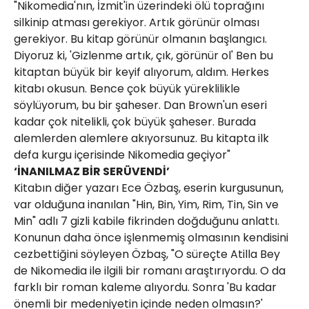
"Nikomedia'nın, İzmit'in üzerindeki ölü toprağını
silkinip atması gerekiyor. Artık görünür olması
gerekiyor. Bu kitap görünür olmanın başlangıcı.
Diyoruz ki, 'Gizlenme artık, çık, görünür ol' Ben bu
kitaptan büyük bir keyif alıyorum, aldım. Herkes
kitabı okusun. Bence çok büyük yüreklilikle
söylüyorum, bu bir şaheser. Dan Brown'un eseri
kadar çok nitelikli, çok büyük şaheser. Burada
alemlerden alemlere akıyorsunuz. Bu kitapta ilk
defa kurgu içerisinde Nikomedia geçiyor"
‘İNANILMAZ BİR SERÜVENDİ’
Kitabın diğer yazarı Ece Özbaş, eserin kurgusunun,
var olduğuna inanılan "Hin, Bin, Yim, Rim, Tin, Sin ve
Min" adlı 7 gizli kabile fikrinden doğduğunu anlattı.
Konunun daha önce işlenmemiş olmasının kendisini
cezbettiğini söyleyen Özbaş, "O süreçte Atilla Bey
de Nikomedia ile ilgili bir romanı araştırıyordu. O da
farklı bir roman kaleme alıyordu. Sonra 'Bu kadar
önemli bir medeniyetin içinde neden olmasın?'