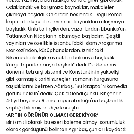
yoktu. Yazmaya başladıkça kanala girer gibi olduk.
Odaklandık ve karşımıza kaynaklar, makaleler
çıkmaya başladı. Onlardan beslendik. Doğu Roma
İmparatorluğu dönemine ait kaynaklara ulaşmaya
başladık. Ünlü tarihçilerden, yazarlardan Libanius'un,
Tatianus'un kitaplarını okumaya başladım. Çeşitli
yayınları ve özellikle İstanbul'daki İslam Araştırma
Merkezi'nden, kütüphanelerden, İzmit'teki
Nikomedia ile ilgili kaynakları bulmaya başladık.
Kurgu toparlanmaya başladı” dedi. Diokletianus
dönemi, tetrarşi sistemi ve Konstantin'in yükselişi
gibi karmaşık tarihi süreçleri romanın kurgusuna
taşıdıklarını belirten Ağırbaş, "Bu kitapta 'Nikomedia
görünür olsun' dedik. Çok gizlendi çünkü. Bir şehrin
46 yıl boyunca Roma İmparatorluğu'na başkentlik
yaptığı bilinmiyor" diye konuştu.
‘ARTIK GÖRÜNÜR OLMASI GEREKİYOR’
Bir İzmitli olarak bu eseri kaleme almayı sorumluluk
olarak gördüğünü belirten Ağırbaş, şunları kaydetti: