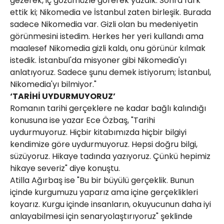
gezerek, iç gözümüzle görerek yazdık. Sonra fark
ettik ki; Nikomedia ve İstanbul zaten birleşik. Burada
sadece Nikomedia var. Gizli olan bu medeniyetin
görünmesini istedim. Herkes her yeri kullandı ama
maalesef Nikomedia gizli kaldı, onu görünür kılmak
istedik. İstanbul'da misyoner gibi Nikomedia'yı
anlatıyoruz. Sadece şunu demek istiyorum; İstanbul,
Nikomedia'yı bilmiyor."
‘TARİHİ UYDURMUYORUZ’
Romanın tarihi gerçeklere ne kadar bağlı kalındığı
konusuna ise yazar Ece Özbaş, "Tarihi
uydurmuyoruz. Hiçbir kitabımızda hiçbir bilgiyi
kendimize göre uydurmuyoruz. Hepsi doğru bilgi,
süzüyoruz. Hikaye tadında yazıyoruz. Çünkü hepimiz
hikaye severiz" diye konuştu.
Atilla Ağırbaş ise "Bu bir büyülü gerçeklik. Bunun
içinde kurgumuzu yaparız ama içine gerçeklikleri
koyarız. Kurgu içinde insanların, okuyucunun daha iyi
anlayabilmesi için senaryolaştırıyoruz" şeklinde