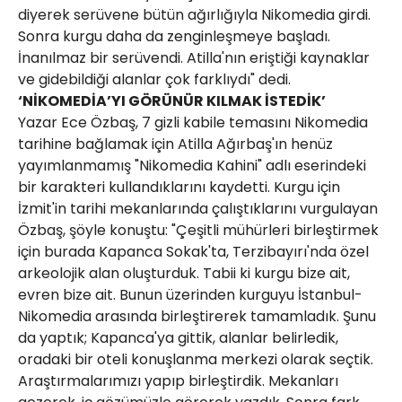
diyerek serüvene bütün ağırlığıyla Nikomedia girdi.
Sonra kurgu daha da zenginleşmeye başladı.
İnanılmaz bir serüvendi. Atilla'nın eriştiği kaynaklar
ve gidebildiği alanlar çok farklıydı" dedi.
‘NİKOMEDİA’YI GÖRÜNÜR KILMAK İSTEDİK’
Yazar Ece Özbaş, 7 gizli kabile temasını Nikomedia
tarihine bağlamak için Atilla Ağırbaş'ın henüz
yayımlanmamış "Nikomedia Kahini" adlı eserindeki
bir karakteri kullandıklarını kaydetti. Kurgu için
İzmit'in tarihi mekanlarında çalıştıklarını vurgulayan
Özbaş, şöyle konuştu: "Çeşitli mühürleri birleştirmek
için burada Kapanca Sokak'ta, Terzibayırı'nda özel
arkeolojik alan oluşturduk. Tabii ki kurgu bize ait,
evren bize ait. Bunun üzerinden kurguyu İstanbul-
Nikomedia arasında birleştirerek tamamladık. Şunu
da yaptık; Kapanca'ya gittik, alanlar belirledik,
oradaki bir oteli konuşlanma merkezi olarak seçtik.
Araştırmalarımızı yapıp birleştirdik. Mekanları