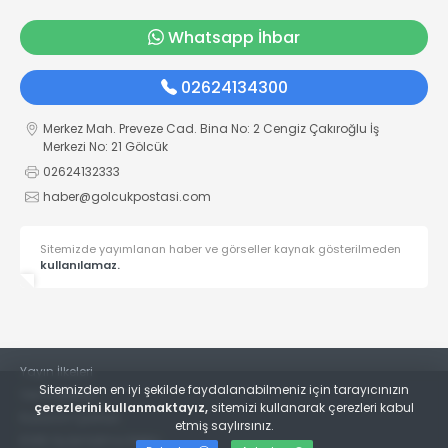
Whatsapp İhbar
02624134300
Merkez Mah. Preveze Cad. Bina No: 2 Cengiz Çakıroğlu İş
Merkezi No: 21 Gölcük
02624132333
haber@golcukpostasi.com
Sitemizde yayımlanan haber ve görseller kaynak gösterilmeden
kullanılamaz.
Yayın İlkeleri
Sitemizden en iyi şekilde faydalanabilmeniz için tarayıcınızın
Veri Politikası
çerezlerini kullanmaktayız,
sitemizi kullanarak çerezleri kabul
Kullanım Şartları
etmiş saylırsınız.
KVKK Aydınlatma Metni