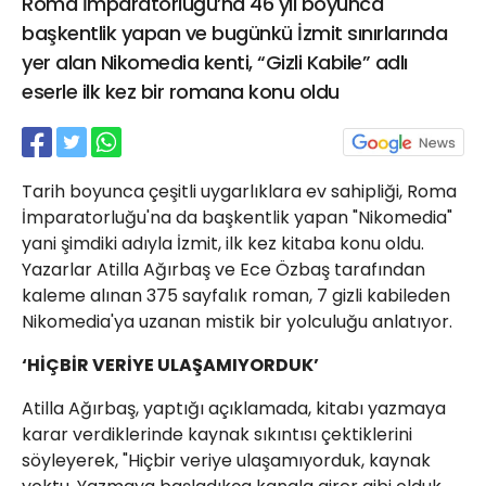
Roma İmparatorluğu’na 46 yıl boyunca
21 Gölcük
başkentlik yapan ve bugünkü İzmit sınırlarında
02624132333
yer alan Nikomedia kenti, “Gizli Kabile” adlı
haber@golcukpostasi.com
eserle ilk kez bir romana konu oldu
Tarih boyunca çeşitli uygarlıklara ev sahipliği, Roma
İmparatorluğu'na da başkentlik yapan "Nikomedia"
yani şimdiki adıyla İzmit, ilk kez kitaba konu oldu.
Yazarlar Atilla Ağırbaş ve Ece Özbaş tarafından
kaleme alınan 375 sayfalık roman, 7 gizli kabileden
Nikomedia'ya uzanan mistik bir yolculuğu anlatıyor.
‘HİÇBİR VERİYE ULAŞAMIYORDUK’
Atilla Ağırbaş, yaptığı açıklamada, kitabı yazmaya
karar verdiklerinde kaynak sıkıntısı çektiklerini
söyleyerek, "Hiçbir veriye ulaşamıyorduk, kaynak