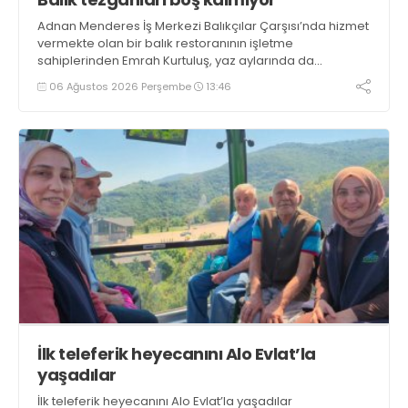
Adnan Menderes İş Merkezi Balıkçılar Çarşısı’nda hizmet
vermekte olan bir balık restoranının işletme
sahiplerinden Emrah Kurtuluş, yaz aylarında da
tezgahlarda taze balık bulunduğunu ifade ederek “Yıl
06 Ağustos 2026 Perşembe
13:46
boyunca tezgahlarda taze balık bulmak mümkün
oluyor” dedi
İlk teleferik heyecanını Alo Evlat’la
yaşadılar
İlk teleferik heyecanını Alo Evlat’la yaşadılar