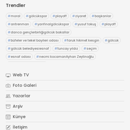
Trendler
#
moral
#
gölcükspor
#
playoff
#
ziyaret
#
başkanlar
#
antrenman
#
yarıfinalgölcükspor
#
yusuf tokuş
#
playoff
#
darıca gençlerbirliğigölcük bakallar
#
büfeler ve tekel bayileri odası
#
faruk hikmet kesgin
#
gölcük
#
gölcük belediyesiesnaf
#
tuncay yıldız
#
seçim
#
esnaf odası
#
necmi kocamanAyhan Zeytinoğlu
#
Kocaeli Sanayi Odası
Web TV
Foto Galeri
Yazarlar
Arşiv
Künye
İletişim