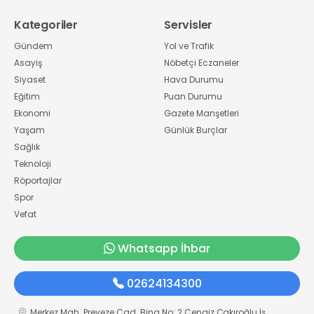
Kategoriler
Servisler
Gündem
Yol ve Trafik
Asayiş
Nöbetçi Eczaneler
Siyaset
Hava Durumu
Eğitim
Puan Durumu
Ekonomi
Gazete Manşetleri
Yaşam
Günlük Burçlar
Sağlık
Teknoloji
Röportajlar
Spor
Vefat
Whatsapp İhbar
02624134300
Merkez Mah. Preveze Cad. Bina No: 2 Cengiz Çakıroğlu İş