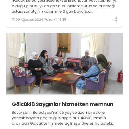
Gölcük Belediyesi Geleneksel El Sanatları Festivali, her yıl
olduğu gibi bu yıl da göz nuru binlerce ürün ve el emeği
ustası sanatçının katılımı ile 3 gün boyunca
Değirmendere İskele meydanında gerçekleştirildi
09 Ağustos 2026 Pazar
16:35
Gölcüklü Saygınlar hizmetten memnun
Büyükşehir Belediyesi’nin 65 yaş ve üzeri bireylere
yönelik hayata geçirdiği “Saygınlar Kulübü”, İzmit’in
ardından Gölcük’te hizmete açılmıştı. Üyeler, kulüpteki
hizmetlerden memnuniyetlerini ifade etti