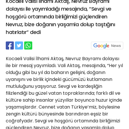
Kocaeli Valisi İlhami Aktaş, Nevruz Bayramı
21 Gölcük
dolayısı ile yayımladığı mesajında, “Sevgi ve
02624132333
hoşgörü ortamında birliğimizi güçlendiren
haber@golcukpostasi.com
Nevruz, bize doğanın yaşamla dolup taştığını
hatırlatır” dedi
Kocaeli Valisi İlhami Aktaş, Nevruz Bayramı dolayısı
ile bir mesaj yayımladı. Vali Aktaş, mesajında, “Her yıl
olduğu gibi bu yıl da baharın gelişini, doğanın
uyanışını ve birlik içindeki gücümüzü kutlamanın
mutluluğunu yaşıyoruz. Sevgi ve kardeşliğin
filizlendiği bu güzel vatan topraklarında; farklı dil ve
kültüre sahip insanlar yüzyıllar boyunca huzur içinde
yaşamışlardır. Cennet vatan Türkiye’miz, böylesine
zengin kültürü bünyesinde barındıran eşsiz bir
coğrafyadır. Sevgi ve hoşgörü ortamında birliğimizi
güçlendiren Nevruz, bize doğanın yaşamla dolup