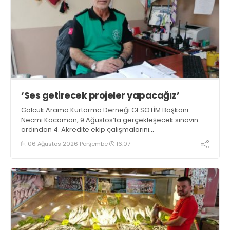
‘Ses getirecek projeler yapacağız’
Gölcük Arama Kurtarma Derneği GESOTİM Başkanı
Necmi Kocaman, 9 Ağustos’ta gerçekleşecek sınavın
ardından 4. Akredite ekip çalışmalarını
tamamlayacaklarını ifade ederek açıklamalarda
06 Ağustos 2026 Perşembe
16:07
bulundu. Kocaman, “Gölcük’te ve Kocaeli genelinde ses
getirecek projelerimizi tek tek hayata geçireceğiz” dedi