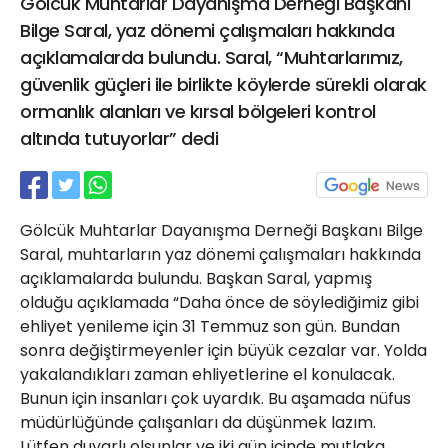
Gölcük Muhtarlar Dayanışma Derneği Başkanı
21 Gölcük
Bilge Saral, yaz dönemi çalışmaları hakkında
02624132333
açıklamalarda bulundu. Saral, “Muhtarlarımız,
haber@golcukpostasi.com
güvenlik güçleri ile birlikte köylerde sürekli olarak
ormanlık alanları ve kırsal bölgeleri kontrol
altında tutuyorlar” dedi
Gölcük Muhtarlar Dayanışma Derneği Başkanı Bilge
Saral, muhtarların yaz dönemi çalışmaları hakkında
açıklamalarda bulundu. Başkan Saral, yapmış
olduğu açıklamada “Daha önce de söylediğimiz gibi
ehliyet yenileme için 31 Temmuz son gün. Bundan
sonra değiştirmeyenler için büyük cezalar var. Yolda
yakalandıkları zaman ehliyetlerine el konulacak.
Bunun için insanları çok uyardık. Bu aşamada nüfus
müdürlüğünde çalışanları da düşünmek lazım.
Lütfen duyarlı olsunlar ve iki gün içinde mutlaka