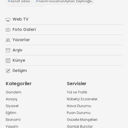
#
esnaf odası
#
necmi kocamanAyhan Zeytinoğlu
#
Kocaeli Sanayi Odası
Web TV
Foto Galeri
Yazarlar
Arşiv
Künye
İletişim
Kategoriler
Servisler
Gündem
Yol ve Trafik
Asayiş
Nöbetçi Eczaneler
Siyaset
Hava Durumu
Eğitim
Puan Durumu
Ekonomi
Gazete Manşetleri
Yaşam
Günlük Burçlar