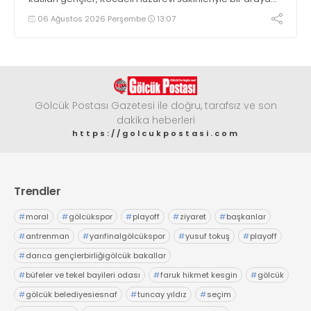
geldi
06 Ağustos 2026 Perşembe
13:07
Gölcük Postası Gazetesi ile doğru, tarafsız ve son
dakika heberleri
https://golcukpostasi.com
Trendler
#
moral
#
gölcükspor
#
playoff
#
ziyaret
#
başkanlar
#
antrenman
#
yarıfinalgölcükspor
#
yusuf tokuş
#
playoff
#
darıca gençlerbirliğigölcük bakallar
#
büfeler ve tekel bayileri odası
#
faruk hikmet kesgin
#
gölcük
#
gölcük belediyesiesnaf
#
tuncay yıldız
#
seçim