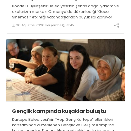
Kocaeli Büyükşehir Belediyesi’nin şehrin doğal yaşam ve
ekoturizm merkezi Ormanya’da düzenlediği “Gece
Sineması” etkinliği vatandaşlardan büyük ilgi görüyor
06 Ağustos 2026 Perşembe
13:45
Gençlik kampında kuşaklar buluştu
Kartepe Belediyesi’nin “Hep Genç Kartepe” etkinlikleri
kapsamında düzenlenen Gençlik ve Gelişim Kampı’na
katılan gençler, Kocaeli Huzurevi sakinleriyle bir araya