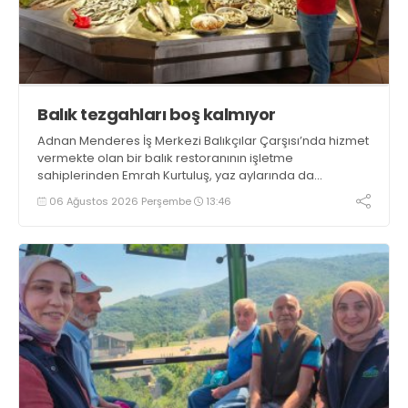
Balık tezgahları boş kalmıyor
Adnan Menderes İş Merkezi Balıkçılar Çarşısı’nda hizmet
vermekte olan bir balık restoranının işletme
sahiplerinden Emrah Kurtuluş, yaz aylarında da
tezgahlarda taze balık bulunduğunu ifade ederek “Yıl
06 Ağustos 2026 Perşembe
13:46
boyunca tezgahlarda taze balık bulmak mümkün
oluyor” dedi