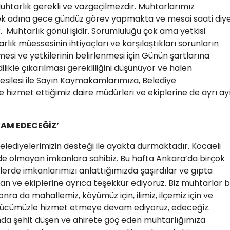
uhtarlık gerekli ve vazgeçilmezdir. Muhtarlarımız
mek adına gece gündüz görev yapmakta ve mesai saati diy
Muhtarlık gönül işidir. Sorumluluğu çok ama yetkisi
k müessesinin ihtiyaçları ve karşılaştıkları sorunların
si ve yetkilerinin belirlenmesi için Günün şartlarına
likle çıkarılması gerekliliğini düşünüyor ve halen
esilesi ile Sayın Kaymakamlarımıza, Belediye
hizmet ettiğimiz daire müdürleri ve ekiplerine de ayrı ay
AM EDECEĞİZ’
elediyelerimizin desteği ile ayakta durmaktadır. Kocaeli
ilde olmayan imkanlara sahibiz. Bu hafta Ankara’da birçok
tlerde imkanlarımızı anlattığımızda şaşırdılar ve gıpta
şkan ve ekiplerine ayrıca teşekkür ediyoruz. Biz muhtarlar 
ra da mahallemiz, köyümüz için, ilimiz, ilçemiz için ve
 gücümüzle hizmet etmeye devam ediyoruz, edeceğiz.
nda şehit düşen ve ahirete göç eden muhtarlığımıza