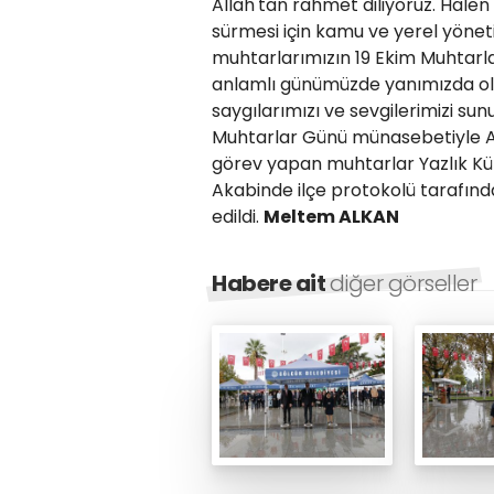
Allah'tan rahmet diliyoruz. Hale
sürmesi için kamu ve yerel yönet
muhtarlarımızın 19 Ekim Muhtarlar
anlamlı günümüzde yanımızda oldu
saygılarımızı ve sevgilerimizi su
Muhtarlar Günü münasebetiyle An
görev yapan muhtarlar Yazlık Kül
Akabinde ilçe protokolü tarafınd
edildi.
Meltem ALKAN
Habere ait
diğer görseller