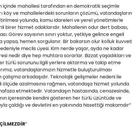
rin içinde mahallesi tarafından en demokratik seçimle
ları köy ve mahallelerdeki sorunların çözümü, vatandaşların
etirilmesi yolunda, kamu idareleri ve yerel yönetimlerle
mli birer hizmet odaklarıdır. Mahallenin odur dert babası,
sı. Görev sayısının sınırı yoktur, yetkiye gelince engeli
ta yapsa, hemen sorgulanır. Bir bakarsın olur kolluk kuvveti
 nedeniyle meclis üyesi. Kim nerde yaşar, ayda ne kadar
esi nedir diye hep muhtara sorarlar. Bizzat yaşadıkları ve
er türlü sorununu ilgili yerlere aktarma ve takip etme
rımız, vatandaşlarımızın hizmetle buluşturulması
çalışma arkadaşıdır. Teknolojik gelişmeler nedeni ile
mli ölçüde azalmasına rağmen, vatandaşa hizmet yolunda
uhafaza etmektedir. Vatandaşın hastasında, cenazesinde,
ın içeresinde kendini gösteren her türlü üzüntüde ve
ıyla çaldığı ve devletini en yakınında hissettiği makamdır”
ÇİLMEZDİR’