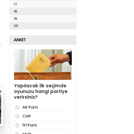
17.
18.
19.
20.
ANKET
.
Yapılacak ilk seçimde
oyunuzu hangi partiye
verirsiniz?
AK Parti
CHP
İYİ Parti