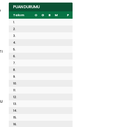
PUAN DURUMU
e
Takım
O
G
B
M
P
1.
2.
3.
4.
5.
rı
6.
7.
8.
9.
10.
11.
12.
bu
13.
14.
15.
16.