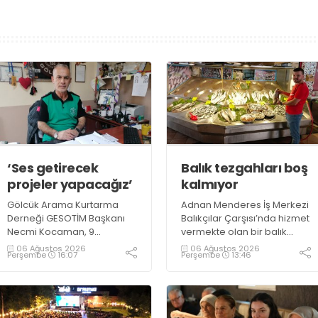
‘Ses getirecek
Balık tezgahları boş
projeler yapacağız’
kalmıyor
Gölcük Arama Kurtarma
Adnan Menderes İş Merkezi
Derneği GESOTİM Başkanı
Balıkçılar Çarşısı’nda hizmet
Necmi Kocaman, 9
vermekte olan bir balık
Ağustos’ta gerçekleşecek
restoranının işletme
06 Ağustos 2026
06 Ağustos 2026
Perşembe
16:07
Perşembe
13:46
sınavın ardından 4. Akredite
sahiplerinden Emrah
ekip çalışmalarını
Kurtuluş, yaz aylarında da
tamamlayacaklarını ifade
tezgahlarda taze balık
ederek açıklamalarda
bulunduğunu ifade ederek
bulundu. Kocaman,
“Yıl boyunca tezgahlarda