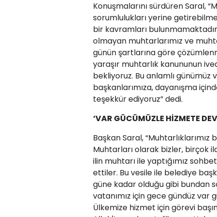
Konuşmalarını sürdüren Saral, “M
sorumlulukları yerine getirebil
bir kavramları bulunmamaktadır. 
olmayan muhtarlarımız ve muhtarlı
günün şartlarına göre çözümlenme
yaraşır muhtarlık kanununun ivedi
bekliyoruz. Bu anlamlı günümüz v
başkanlarımıza, dayanışma içinde 
teşekkür ediyoruz” dedi.
‘VAR GÜCÜMÜZLE HİZMETE DEV
Başkan Saral, “Muhtarlıklarımız b
Muhtarları olarak bizler, birçok 
ilin muhtarı ile yaptığımız sohbe
ettiler. Bu vesile ile belediye ba
güne kadar olduğu gibi bundan son
vatanımız için gece gündüz var
Ülkemize hizmet için görevi başı