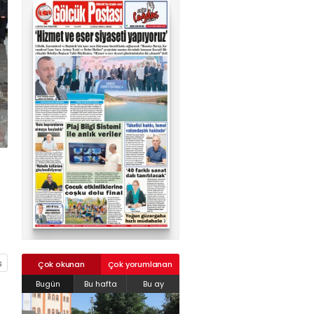
02624132333
haber@golcukpostasi.com
Çok okunan
Çok yorumlanan
Bugün
Bu hafta
Bu ay