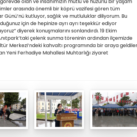
n görevde olan ve insanımızın mutlu ve huzurlu bir yaşam
imler arasında önemli bir köprü vazifesi gören tüm
 Günü’nü kutluyor, sağlık ve mutluluklar diliyorum. Bu
ğunuz için de hepinize ayrı ayrı teşekkür ediyor
nuyoruz” diyerek konuşmalarını sonlandırdı. 19 Ekim
ıtpark’taki çelenk sunma töreninin ardından ilçemizde
tür Merkezi’ndeki kahvaltı programında bir araya geldiler
an Yeni Ferhadiye Mahallesi Muhtarlığı ziyaret