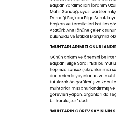
Başkan Yardımcıları İbrahim Uz
Mahir Sarıdağ, siyasi partilerin 
Derneği Başkanı Bilge Saral, kay
başkan ve temsilcileri katılım gö
Atatürk Anıtı önüne çelenk sunum
bulunuldu ve İstiklal Marşı’mız o
‘MUHTARLARIMIZI ONURLANDIR
Günün anlam ve önemini belirt
Başkanı Bilge Saral, “Bizi bu mu
hepinize sonsuz şükranlarımızı s
dönemimde yayınlanan ve muhtar
tutularak ön görülmüş ve kabul e
muhtarlarımızı onurlandırmış ve m
görevleri yapan, organları da se
bir kuruluştur” dedi.
‘MUHTARIN GÖREV SAYISININ S