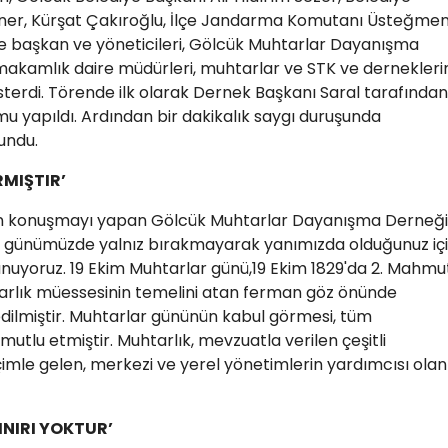
uner, Kürşat Çakıroğlu, İlçe Jandarma Komutanı Üsteğme
ilçe başkan ve yöneticileri, Gölcük Muhtarlar Dayanışma
makamlık daire müdürleri, muhtarlar ve STK ve dernekleri
sterdi. Törende ilk olarak Dernek Başkanı Saral tarafından
u yapıldı. Ardından bir dakikalık saygı duruşunda
kundu.
MIŞTIR’
en konuşmayı yapan Gölcük Muhtarlar Dayanışma Derneği
tlu günümüzde yalnız bırakmayarak yanımızda olduğunuz iç
unuyoruz. 19 Ekim Muhtarlar günü,19 Ekim 1829'da 2. Mahmu
lık müessesinin temelini atan ferman göz önünde
dilmiştir. Muhtarlar gününün kabul görmesi, tüm
utlu etmiştir. Muhtarlık, mevzuatla verilen çeşitli
çimle gelen, merkezi ve yerel yönetimlerin yardımcısı olan
INIRI YOKTUR’