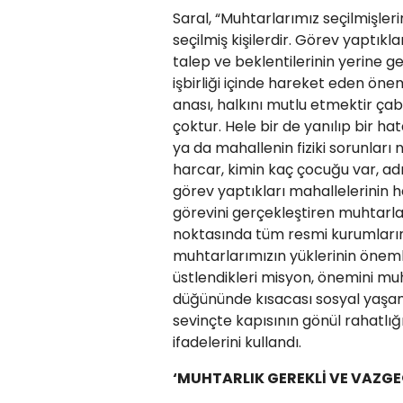
Saral, “Muhtarlarımız seçilmişle
seçilmiş kişilerdir. Görev yaptık
talep ve beklentilerinin yerine g
işbirliği içinde hareket eden öne
anası, halkını mutlu etmektir çaba
çoktur. Hele bir de yanılıp bir ha
ya da mahallenin fiziki sorunları
harcar, kimin kaç çocuğu var, adr
görev yaptıkları mahallelerinin h
görevini gerçekleştiren muhtarla
noktasında tüm resmi kurumların 
muhtarlarımızın yüklerinin öne
üstlendikleri misyon, önemini m
düğününde kısacası sosyal yaşam
sevinçte kapısının gönül rahatlığ
ifadelerini kullandı.
‘MUHTARLIK GEREKLİ VE VAZGE