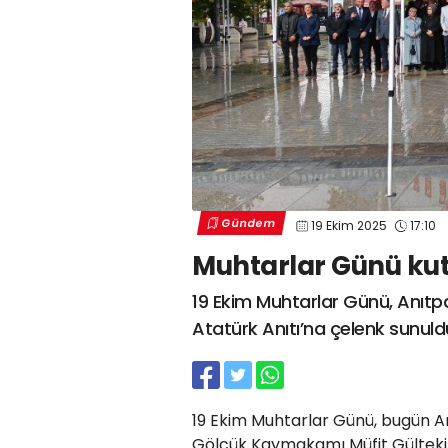
Gündem
19 Ekim 2025
17:10
Muhtarlar Günü kut
19 Ekim Muhtarlar Günü, Anıtpa
Atatürk Anıtı’na çelenk sunuld
19 Ekim Muhtarlar Günü, bugün A
Gölcük Kaymakamı Müfit Gültekin,