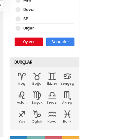
MHP
Deva
SP
Diğer
Oy ver
Sonuçlar
BURÇLAR
Koç
Boğa
İkizler
Yengeç
Aslan
Başak
Terazi
Akrep
Yay
Oğlak
Kova
Balık