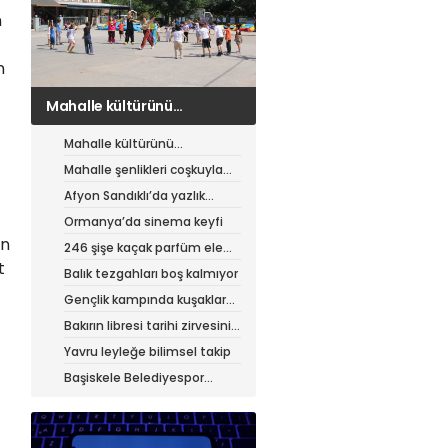
n
n
Mahalle şenlikleri coşkuyla
sürüyor
Mahalle kültürünü
canlandıran şenlik
Mahalle şenlikleri coşkuyla
sürüyor
Afyon Sandıklı’da yazlık
patates hasadı
Ormanya’da sinema keyfi
in
246 şişe kaçak parfüm ele
geçirildi
t
Balık tezgahları boş kalmıyor
Gençlik kampında kuşaklar
buluştu
Bakırın libresi tarihi zirvesini
test ediyor
Yavru leyleğe bilimsel takip
Başiskele Belediyespor
Gelişim Ligi’ne hazır