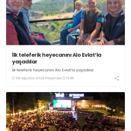
İlk teleferik heyecanını Alo Evlat’la
yaşadılar
İlk teleferik heyecanını Alo Evlat’la yaşadılar
06 Ağustos 2026 Perşembe
13:45