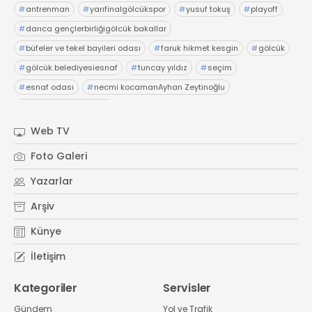
#
antrenman
#
yarıfinalgölcükspor
#
yusuf tokuş
#
playoff
#
darıca gençlerbirliğigölcük bakallar
#
büfeler ve tekel bayileri odası
#
faruk hikmet kesgin
#
gölcük
#
gölcük belediyesiesnaf
#
tuncay yıldız
#
seçim
#
esnaf odası
#
necmi kocamanAyhan Zeytinoğlu
#
Kocaeli Sanayi Odası
Web TV
Foto Galeri
Yazarlar
Arşiv
Künye
İletişim
Kategoriler
Servisler
Gündem
Yol ve Trafik