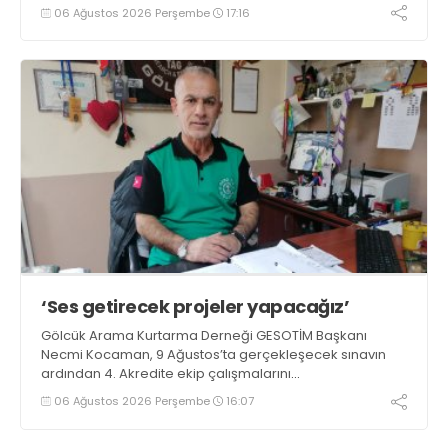
06 Ağustos 2026 Perşembe
17:16
‘Ses getirecek projeler yapacağız’
Gölcük Arama Kurtarma Derneği GESOTİM Başkanı
Necmi Kocaman, 9 Ağustos’ta gerçekleşecek sınavın
ardından 4. Akredite ekip çalışmalarını
tamamlayacaklarını ifade ederek açıklamalarda
06 Ağustos 2026 Perşembe
16:07
bulundu. Kocaman, “Gölcük’te ve Kocaeli genelinde ses
getirecek projelerimizi tek tek hayata geçireceğiz” dedi