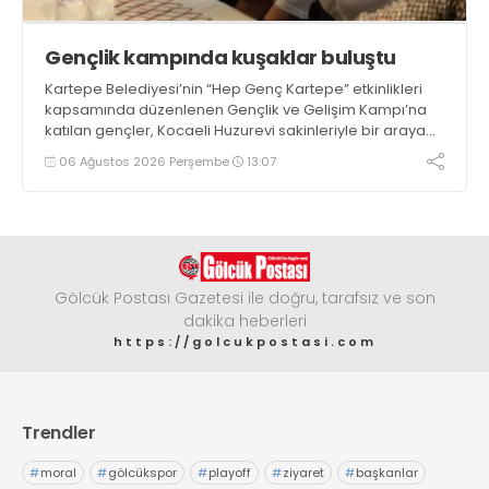
Gençlik kampında kuşaklar buluştu
Kartepe Belediyesi’nin “Hep Genç Kartepe” etkinlikleri
kapsamında düzenlenen Gençlik ve Gelişim Kampı’na
katılan gençler, Kocaeli Huzurevi sakinleriyle bir araya
geldi
06 Ağustos 2026 Perşembe
13:07
Gölcük Postası Gazetesi ile doğru, tarafsız ve son
dakika heberleri
https://golcukpostasi.com
Trendler
#
moral
#
gölcükspor
#
playoff
#
ziyaret
#
başkanlar