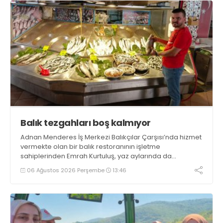
Balık tezgahları boş kalmıyor
Adnan Menderes İş Merkezi Balıkçılar Çarşısı’nda hizmet
vermekte olan bir balık restoranının işletme
sahiplerinden Emrah Kurtuluş, yaz aylarında da
tezgahlarda taze balık bulunduğunu ifade ederek “Yıl
06 Ağustos 2026 Perşembe
13:46
boyunca tezgahlarda taze balık bulmak mümkün
oluyor” dedi