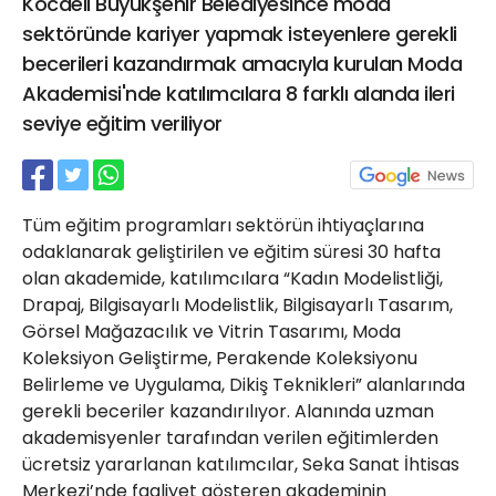
Kocaeli Büyükşehir Belediyesince moda
21 Gölcük
sektöründe kariyer yapmak isteyenlere gerekli
02624132333
becerileri kazandırmak amacıyla kurulan Moda
haber@golcukpostasi.com
Akademisi'nde katılımcılara 8 farklı alanda ileri
seviye eğitim veriliyor
Tüm eğitim programları sektörün ihtiyaçlarına
odaklanarak geliştirilen ve eğitim süresi 30 hafta
olan akademide, katılımcılara “Kadın Modelistliği,
Drapaj, Bilgisayarlı Modelistlik, Bilgisayarlı Tasarım,
Görsel Mağazacılık ve Vitrin Tasarımı, Moda
Koleksiyon Geliştirme, Perakende Koleksiyonu
Belirleme ve Uygulama, Dikiş Teknikleri” alanlarında
gerekli beceriler kazandırılıyor. Alanında uzman
akademisyenler tarafından verilen eğitimlerden
ücretsiz yararlanan katılımcılar, Seka Sanat İhtisas
Merkezi’nde faaliyet gösteren akademinin