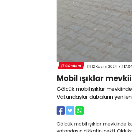
Gündem
12 Kasım 2024
17:0
Mobil ışıklar mevkii
Gölcük mobil ışıklar mevkiin
Vatandaşlar dubaların yenilenm
Gölcük mobil ışıklar mevkiinde k
vatandaşın dikkatini çekti. Oldu