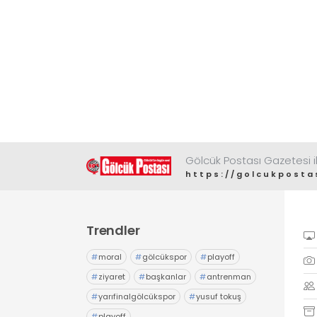
Gölcük Postası Gazetesi il
https://golcukposta
Trendler
#
moral
#
gölcükspor
#
playoff
#
ziyaret
#
başkanlar
#
antrenman
#
yarıfinalgölcükspor
#
yusuf tokuş
#
playoff