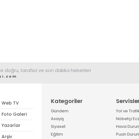
e doğru, tarafsız ve son dakika heberleri
si.com
Kategoriler
Servisle
Web TV
Gündem
Yol ve Trafi
Foto Galeri
Asayiş
Nöbetçi Ec
Yazarlar
Siyaset
Hava Duru
Eğitim
Puan Duru
Arşiv