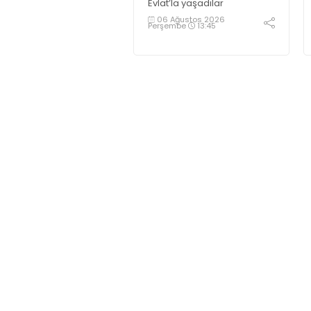
Evlat’la yaşadılar
06 Ağustos 2026
Perşembe
13:45