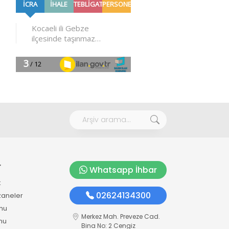
r
Whatsapp İhbar
k
02624134300
zaneler
mu
Merkez Mah. Preveze Cad.
mu
Bina No: 2 Cengiz