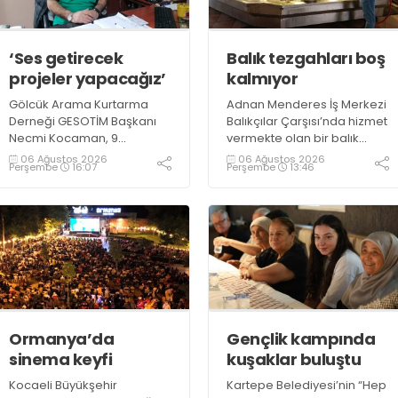
‘Ses getirecek
Balık tezgahları boş
projeler yapacağız’
kalmıyor
Gölcük Arama Kurtarma
Adnan Menderes İş Merkezi
Derneği GESOTİM Başkanı
Balıkçılar Çarşısı’nda hizmet
Necmi Kocaman, 9
vermekte olan bir balık
Ağustos’ta gerçekleşecek
restoranının işletme
06 Ağustos 2026
06 Ağustos 2026
Perşembe
16:07
Perşembe
13:46
sınavın ardından 4. Akredite
sahiplerinden Emrah
ekip çalışmalarını
Kurtuluş, yaz aylarında da
tamamlayacaklarını ifade
tezgahlarda taze balık
ederek açıklamalarda
bulunduğunu ifade ederek
bulundu. Kocaman,
“Yıl boyunca tezgahlarda
“Gölcük’te ve Kocaeli
taze balık bulmak mümkün
genelinde ses getirecek
oluyor” dedi
projelerimizi tek tek hayata
geçireceğiz” dedi
Ormanya’da
Gençlik kampında
sinema keyfi
kuşaklar buluştu
Kocaeli Büyükşehir
Kartepe Belediyesi’nin “Hep