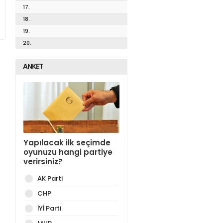
17.
18.
19.
20.
ANKET
Yapılacak ilk seçimde
oyunuzu hangi partiye
verirsiniz?
AK Parti
CHP
İYİ Parti