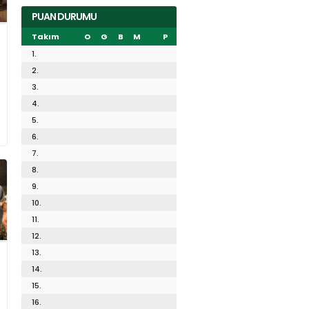
PUAN DURUMU
Takım
O
G
B
M
P
1.
2.
3.
4.
5.
6.
7.
8.
9.
10.
11.
12.
13.
14.
15.
16.