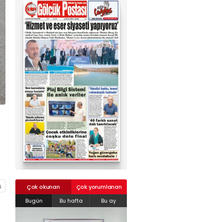
02624132333
haber@golcukpostasi.com
Çok okunan
Çok yorumlanan
Bugün
Bu hafta
Bu ay