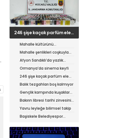
246 şişe kaçak parfüm ele
geçirildi
Mahalle kültürünü
canlandıran şenlik
Mahalle şenlikleri coşkuyla
sürüyor
.
Afyon Sandıklı’da yazlık
patates hasadı
Ormanya’da sinema keyfi
246 şişe kaçak parfüm ele
geçirildi
Balık tezgahları boş kalmıyor
Gençlik kampında kuşaklar
buluştu
Bakırın libresi tarihi zirvesini
test ediyor
Yavru leyleğe bilimsel takip
Başiskele Belediyespor
Gelişim Ligi’ne hazır