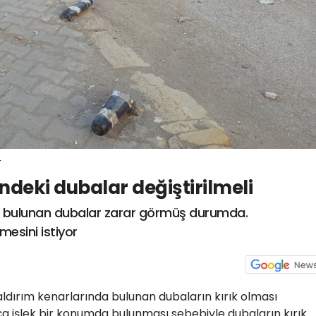
4
ndeki dubalar değiştirilmeli
de bulunan dubalar zarar görmüş durumda.
esini istiyor
aldırım kenarlarında bulunan dubaların kırık olması
kça işlek bir konumda bulunması sebebiyle dubaların kırık