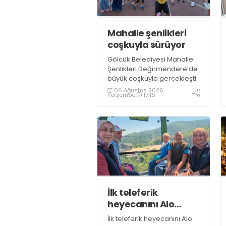
Mahalle şenlikleri
coşkuyla sürüyor
Gölcük Belediyesi Mahalle
Şenlikleri Değirmendere’de
büyük coşkuyla gerçekleşti
06 Ağustos 2026
Perşembe
17:16
İlk teleferik
heyecanını Alo
Evlat’la yaşadılar
İlk teleferik heyecanını Alo