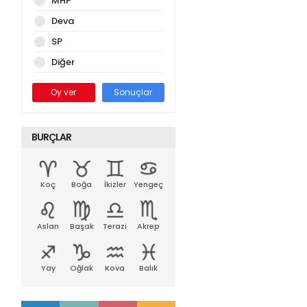
MHP
Deva
SP
Diğer
Oy ver
Sonuçlar
BURÇLAR
Koç
Boğa
İkizler
Yengeç
Aslan
Başak
Terazi
Akrep
Yay
Oğlak
Kova
Balık