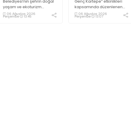
Belediyesi’nin şehrin doğal
Genç Kartepe” etkinlikleri
yaşam ve ekoturizm
kapsamında düzenlenen
merkezi Ormanya’da
Gençlik ve Gelişim Kampı’na
06 Ağustos 2026
06 Ağustos 2026
Perşembe
13:45
Perşembe
13:07
düzenlediği “Gece
katılan gençler, Kocaeli
Sineması” etkinliği
Huzurevi sakinleriyle bir
vatandaşlardan büyük ilgi
araya geldi
görüyor