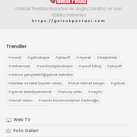
Gölcük Postası Gazetesi ile doğru, tarafsız ve son
dakika heberleri
https://golcukpostasi.com
Trendler
#
moral
#
gölcükspor
#
playoff
#
ziyaret
#
başkanlar
#
antrenman
#
yarıfinalgölcükspor
#
yusuf tokuş
#
playoff
#
darıca gençlerbirliğigölcük bakallar
#
büfeler ve tekel bayileri odası
#
faruk hikmet kesgin
#
gölcük
#
gölcük belediyesiesnaf
#
tuncay yıldız
#
seçim
#
esnaf odası
#
necmi kocamanAyhan Zeytinoğlu
#
Kocaeli Sanayi Odası
Web TV
Foto Galeri