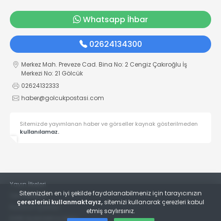
Whatsapp İhbar
02624134300
Merkez Mah. Preveze Cad. Bina No: 2 Cengiz Çakıroğlu İş
Merkezi No: 21 Gölcük
02624132333
haber@golcukpostasi.com
Sitemizde yayımlanan haber ve görseller kaynak gösterilmeden
kullanılamaz.
Yayın İlkeleri
Sitemizden en iyi şekilde faydalanabilmeniz için tarayıcınızın
Veri Politikası
çerezlerini kullanmaktayız,
sitemizi kullanarak çerezleri kabul
Kullanım Şartları
etmiş saylırsınız.
KVKK Aydınlatma Metni