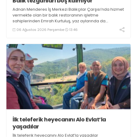
Balık tezgahları boş kalmıyor
Adnan Menderes İş Merkezi Balıkçılar Çarşısı’nda hizmet
vermekte olan bir balık restoranının işletme
sahiplerinden Emrah Kurtuluş, yaz aylarında da
tezgahlarda taze balık bulunduğunu ifade ederek “Yıl
06 Ağustos 2026 Perşembe
13:46
boyunca tezgahlarda taze balık bulmak mümkün
oluyor” dedi
İlk teleferik heyecanını Alo Evlat’la
yaşadılar
İlk teleferik heyecanını Alo Evlat’la yaşadılar