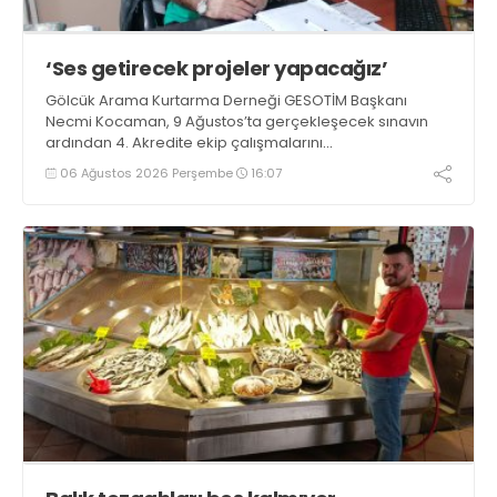
‘Ses getirecek projeler yapacağız’
Gölcük Arama Kurtarma Derneği GESOTİM Başkanı
Necmi Kocaman, 9 Ağustos’ta gerçekleşecek sınavın
ardından 4. Akredite ekip çalışmalarını
tamamlayacaklarını ifade ederek açıklamalarda
06 Ağustos 2026 Perşembe
16:07
bulundu. Kocaman, “Gölcük’te ve Kocaeli genelinde ses
getirecek projelerimizi tek tek hayata geçireceğiz” dedi