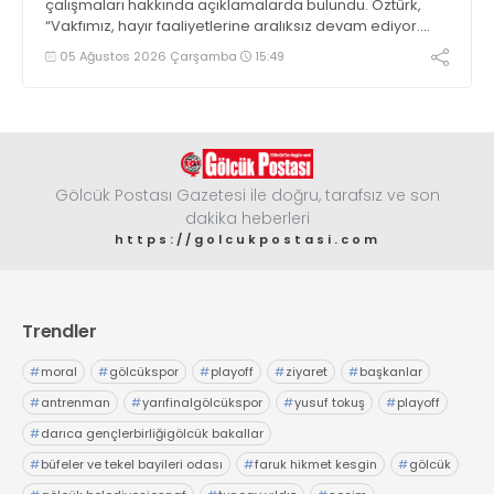
çalışmaları hakkında açıklamalarda bulundu. Öztürk,
“Vakfımız, hayır faaliyetlerine aralıksız devam ediyor.
Öğrenci bursları için müracaatları almaya başladık’ dedi
05 Ağustos 2026 Çarşamba
15:49
Gölcük Postası Gazetesi ile doğru, tarafsız ve son
dakika heberleri
https://golcukpostasi.com
Trendler
#
moral
#
gölcükspor
#
playoff
#
ziyaret
#
başkanlar
#
antrenman
#
yarıfinalgölcükspor
#
yusuf tokuş
#
playoff
#
darıca gençlerbirliğigölcük bakallar
#
büfeler ve tekel bayileri odası
#
faruk hikmet kesgin
#
gölcük