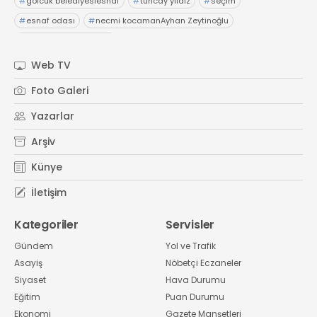
#
gölcük belediyesiesnaf
#
tuncay yıldız
#
seçim
#
esnaf odası
#
necmi kocamanAyhan Zeytinoğlu
#
Kocaeli Sanayi Odası
Web TV
Foto Galeri
Yazarlar
Arşiv
Künye
İletişim
Kategoriler
Servisler
Gündem
Yol ve Trafik
Asayiş
Nöbetçi Eczaneler
Siyaset
Hava Durumu
Eğitim
Puan Durumu
Ekonomi
Gazete Manşetleri