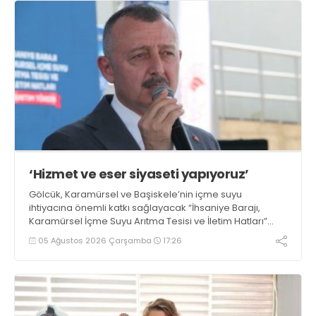
‘Hizmet ve eser siyaseti yapıyoruz’
Gölcük, Karamürsel ve Başiskele’nin içme suyu
ihtiyacına önemli katkı sağlayacak “İhsaniye Barajı,
Karamürsel İçme Suyu Arıtma Tesisi ve İletim Hatları”
projesinin tanıtım töreninde konuşan Büyükşehir
05 Ağustos 2026 Çarşamba
17:26
Belediye Başkanı Tahir Büyükakın, “Hizmet ve eser
siyaseti gündemimizden hiç çıkmadı” dedi