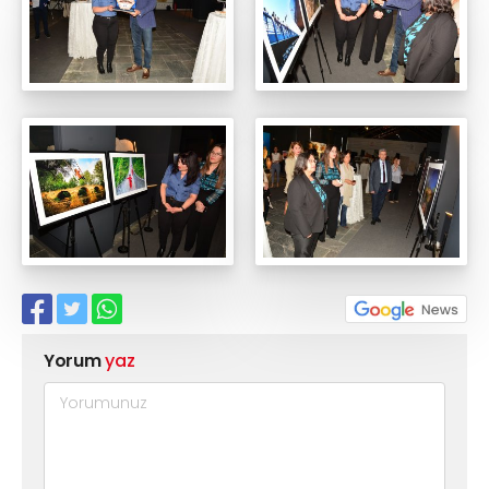
Yorum
yaz