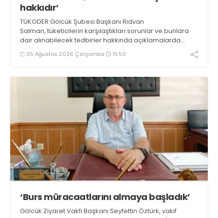
hakkıdır’
TÜKODER Gölcük Şubesi Başkanı Rıdvan
Salman, tüketicilerin karşılaştıkları sorunlar ve bunlara
dair alınabilecek tedbirler hakkında açıklamalarda
bulundu. Salman, “Unutulmamalıdır ki tüketici hakkı,
05 Ağustos 2026 Çarşamba
15:50
temel bir vatandaşlık hakkıdır” dedi
‘Burs müracaatlarını almaya başladık’
Gölcük Ziyaret Vakfı Başkanı Seyfettin Öztürk, vakıf