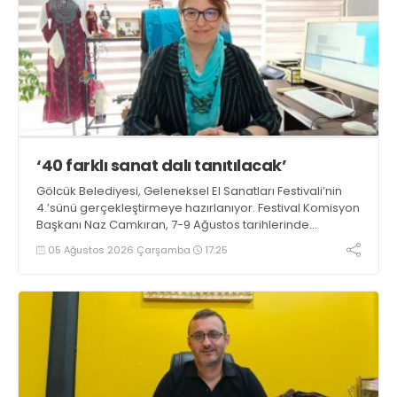
‘40 farklı sanat dalı tanıtılacak’
Gölcük Belediyesi, Geleneksel El Sanatları Festivali’nin
4.’sünü gerçekleştirmeye hazırlanıyor. Festival Komisyon
Başkanı Naz Camkıran, 7-9 Ağustos tarihlerinde
gerçekleşecek organizasyon hakkında yaptığı
05 Ağustos 2026 Çarşamba
17:25
açıklamada, “Yaklaşık 40 farklı sanat dalı tanıtılacak”
dedi