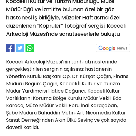
Kocaeli İl Kültür ve Turizm Müdürlüğü Müze
21 Gölcük
Müdürlüğü ve İzmit’te bulunan özel bir göz
02624132333
hastanesi iş birliğiyle, Müzeler Haftası’na özel
haber@golcukpostasi.com
düzenlenen “Köprüler” fotoğraf sergisi, Kocaeli
Arkeoloji Müzesi’nde sanatseverlerle buluştu
Kocaeli Arkeoloji Müzesi’nin tarihi atmosferinde
gerçekleştirilen serginin açılışına; hastanenin
Yönetim Kurulu Başkanı Op. Dr. Kürşat Çağın, Finans
Müdürü Begüm Çağın, Kocaeli İl Kültür ve Turizm
Müdür Yardımcısı Hatice Doğancı, Kocaeli Kültür
Varlıklarını Koruma Bölge Kurulu Müdür Vekili Eda
Karaca, Müze Müdür Vekili Ebru İnal Karaçoban,
Şube Müdürü Bahaddin Metin, Art Nicomedia Kültür
Sanat Derneği’nden Akın Ülkü Sevinç ve çok sayıda
davetli katıldı.