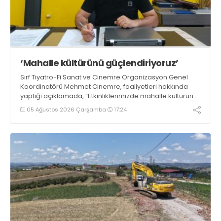
‘Mahalle kültürünü güçlendiriyoruz’
Sırf Tiyatro-Fi Sanat ve Cinemre Organizasyon Genel
Koordinatörü Mehmet Cinemre, faaliyetleri hakkında
yaptığı açıklamada, “Etkinliklerimizde mahalle kültürünü
ve birlik beraberlik duygusunu güçlendirmeyi
05 Ağustos 2026 Çarşamba
17:24
hedefliyoruz” dedi