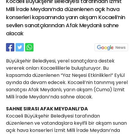
Kocaeli Büyükşehir Belediyesi tarafından İzmit
21 Gölcük
Milli İrade Meydanı’nda düzenlenen açık hava
02624132333
konserleri kapsamında yarın akşam Kocaeli’nin
haber@golcukpostasi.com
sevilen sanatçılarından Afak Meydanlı sahne
alacak
Büyükşehir Belediyesi, yerel sanatçılara destek
vererek onları Kocaelililerle buluşturuyor. Bu
kapsamda düzenlenen “Yaz Neşesi Etkinlikleri” Eylül
ayında da devam edecek. Kocaeli’nin tanınmış yerel
sanatçısı Afak Meydanlı, yarın akşam (Cuma) İzmit
Milli İrade Meydanı’nda sahne alacak.
SAHNE SIRASI AFAK MEYDANLI’DA
Kocaeli Büyükşehir Belediyesi tarafından
düzenlenen ve vatandaşlara keyifli bir akşam sunan
açık hava konserleri İzmit Milli İrade Meydanı’nda