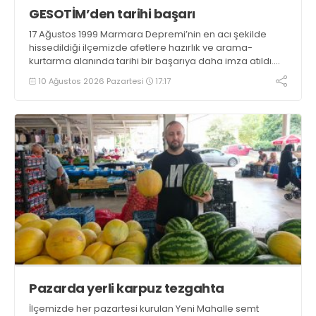
GESOTİM’den tarihi başarı
17 Ağustos 1999 Marmara Depremi’nin en acı şekilde
hissedildiği ilçemizde afetlere hazırlık ve arama-
kurtarma alanında tarihi bir başarıya daha imza atıldı.
Gölcük Arama Kurtarma Derneği (GESOTİM),
10 Ağustos 2026 Pazartesi
17:17
bünyesindeki 4. arama-kurtarma ekibinin akreditasyon
sürecini başarıyla tamamladı
Pazarda yerli karpuz tezgahta
İlçemizde her pazartesi kurulan Yeni Mahalle semt