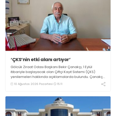
‘ÇKS’nin etki alanı artıyor’
Gölcük Ziraat Odası Başkanı Bekir Çanakçı, 1 Eylül
itibariyle başlayacak olan Çiftçi Kayıt Sistemi (ÇKS)
yenilemeleri hakkında açıklamalarda bulundu. Çanakçı,
“Çiftçi Kayıt Sistemi formatı, yaygınlaşması ve etki alanı
10 Ağustos 2026 Pazartesi
15:11
her yıl artarak devam etmektedir” dedi