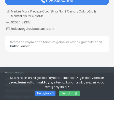
02624134300
Merkez Mah. Preveze Cad. Bina No: 2 Cengiz Çakıroğlu İş
Merkezi No: 21 Gölcük
02624132333
haber@golcukpostasi.com
Sitemizde yayımlanan haber ve görseller kaynak gösterilmeden
kullanılamaz.
Yayın İlkeleri
Sitemizden en iyi şekilde faydalanabilmeniz için tarayıcınızın
Veri Politikası
çerezlerini kullanmaktayız,
sitemizi kullanarak çerezleri kabul
Kullanım Şartları
etmiş saylırsınız.
KVKK Aydınlatma Metni
Detaylar
Anladım
KVKK Bilgi Talep Formu
© 2022
Gölcük Postası Gazetesi
- Tüm hakları saklıdır.