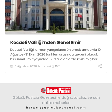
Kocaeli Valiliği’nden Genel Emir
Kocaeli Valiliği, orman yangınlarını önlemek amacıyla 10
Ağustos-31 Ekim 2026 tarihleri arasında geçerli olacak
bir Genel Emir yayımladı. Kırsal alanlarda kıvılcım çıkaran
makine kullanacak kişilerin önceden kolluk kuvvetlerine
10 Ağustos 2026 Pazartesi
15:11
bildirim yapması ve yanlarında 6 kilogramlık yangın tüpü
bulundurması zorunlu hale getirildi
Gölcük Postası Gazetesi ile doğru, tarafsız ve son
dakika heberleri
https://golcukpostasi.com