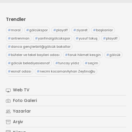
Trendler
#
moral
#
gölcükspor
#
playoff
#
ziyaret
#
başkanlar
#
antrenman
#
yarıfinalgölcükspor
#
yusuf tokuş
#
playoff
#
darıca gençlerbirliğigölcük bakallar
#
büfeler ve tekel bayileri odası
#
faruk hikmet kesgin
#
gölcük
#
gölcük belediyesiesnaf
#
tuncay yıldız
#
seçim
#
esnaf odası
#
necmi kocamanAyhan Zeytinoğlu
#
Kocaeli Sanayi Odası
Web TV
Foto Galeri
Yazarlar
Arşiv