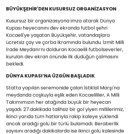
BÜYÜKŞEHİR'DEN KUSURSUZ ORGANİZASYON
Kusursuz bir organizasyona imza atarak Dünya
Kupası heyecanını dev ekranda futbol şehri
Kocaeli'ye yaşatan Büyükşehir, vatandaşlara
ücretsiz çay ve çorba ikramında bulundu. İzmit Milli
İrade Meydanı’nı dolduran Kocaelili futbolseverler,
kurulan dev ekran önünde ilk düdüğün çalmasını
bekledi.
DÜNYA KUPASI’NA ÜZGÜN BAŞLADIK
Statta yapılan seremonide çalan İstiklal Marşı'na
meydanda coşkuyla eşlik eden Kocaelililer, A Milli
Takımımızın her atağında büyük bir heyecan
yaşadı. 27.dakikada talihsiz bir gol yiyen millilerimiz,
ikinci yarıda tüm hatlarıyla rakip kaleye yüklendi
ancak aradığı golü bir türlü bulamadı. Beraberlik
sayısını aradığı dakikalarda ise ikinci golü kalesinde