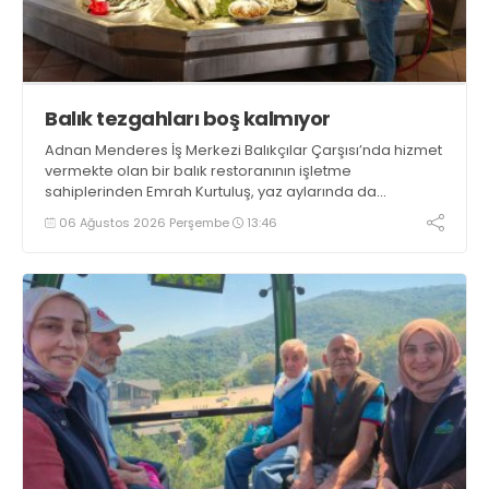
Balık tezgahları boş kalmıyor
Adnan Menderes İş Merkezi Balıkçılar Çarşısı’nda hizmet
vermekte olan bir balık restoranının işletme
sahiplerinden Emrah Kurtuluş, yaz aylarında da
tezgahlarda taze balık bulunduğunu ifade ederek “Yıl
06 Ağustos 2026 Perşembe
13:46
boyunca tezgahlarda taze balık bulmak mümkün
oluyor” dedi