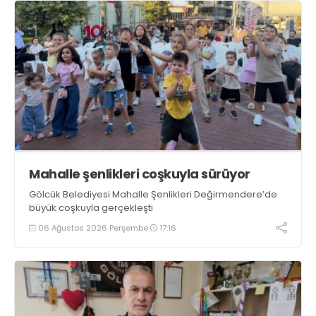
Mahalle şenlikleri coşkuyla sürüyor
Gölcük Belediyesi Mahalle Şenlikleri Değirmendere’de
büyük coşkuyla gerçekleşti
06 Ağustos 2026 Perşembe
17:16