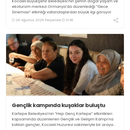
Kocaeli Büyükşehir Belediyesi’nin şehrin doğal yaşam ve
ekoturizm merkezi Ormanya’da düzenlediği “Gece
Sineması” etkinliği vatandaşlardan büyük ilgi görüyor
06 Ağustos 2026 Perşembe
13:45
Gençlik kampında kuşaklar buluştu
Kartepe Belediyesi’nin “Hep Genç Kartepe” etkinlikleri
kapsamında düzenlenen Gençlik ve Gelişim Kampı’na
katılan gençler, Kocaeli Huzurevi sakinleriyle bir araya