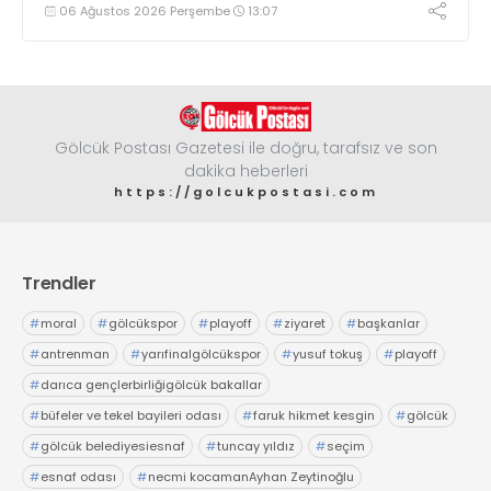
geldi
06 Ağustos 2026 Perşembe
13:07
Gölcük Postası Gazetesi ile doğru, tarafsız ve son
dakika heberleri
https://golcukpostasi.com
Trendler
#
moral
#
gölcükspor
#
playoff
#
ziyaret
#
başkanlar
#
antrenman
#
yarıfinalgölcükspor
#
yusuf tokuş
#
playoff
#
darıca gençlerbirliğigölcük bakallar
#
büfeler ve tekel bayileri odası
#
faruk hikmet kesgin
#
gölcük
#
gölcük belediyesiesnaf
#
tuncay yıldız
#
seçim
#
esnaf odası
#
necmi kocamanAyhan Zeytinoğlu