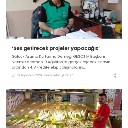
‘Ses getirecek projeler yapacağız’
Gölcük Arama Kurtarma Derneği GESOTİM Başkanı
Necmi Kocaman, 9 Ağustos’ta gerçekleşecek sınavın
ardından 4. Akredite ekip çalışmalarını
tamamlayacaklarını ifade ederek açıklamalarda
06 Ağustos 2026 Perşembe
16:07
bulundu. Kocaman, “Gölcük’te ve Kocaeli genelinde ses
getirecek projelerimizi tek tek hayata geçireceğiz” dedi