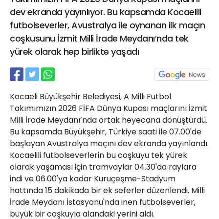
21 Gölcük
dev ekranda yayınlıyor. Bu kapsamda Kocaelili
02624132333
futbolseverler, Avustralya ile oynanan ilk maçın
coşkusunu İzmit Milli İrade Meydanı’nda tek
haber@golcukpostasi.com
yürek olarak hep birlikte yaşadı
Kocaeli Büyükşehir Belediyesi, A Milli Futbol
Takımımızın 2026 FİFA Dünya Kupası maçlarını İzmit
Milli İrade Meydanı’nda ortak heyecana dönüştürdü.
Bu kapsamda Büyükşehir, Türkiye saati ile 07.00'de
başlayan Avustralya maçını dev ekranda yayınlandı.
Kocaelili futbolseverlerin bu coşkuyu tek yürek
olarak yaşaması için tramvaylar 04.30'da raylara
indi ve 06.00'ya kadar Kuruçeşme-Stadyum
hattında 15 dakikada bir ek seferler düzenlendi. Milli
İrade Meydanı İstasyonu'nda inen futbolseverler,
büyük bir coşkuyla alandaki yerini aldı.