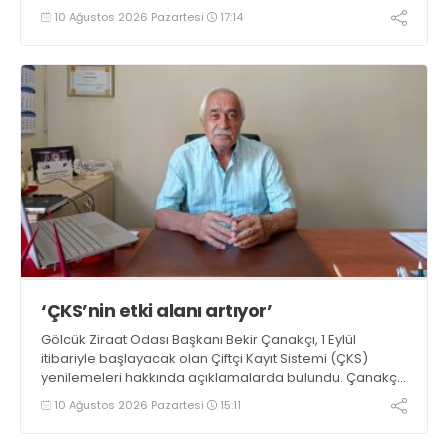
10 Ağustos 2026 Pazartesi
17:14
‘ÇKS’nin etki alanı artıyor’
Gölcük Ziraat Odası Başkanı Bekir Çanakçı, 1 Eylül
itibariyle başlayacak olan Çiftçi Kayıt Sistemi (ÇKS)
yenilemeleri hakkında açıklamalarda bulundu. Çanakçı,
“Çiftçi Kayıt Sistemi formatı, yaygınlaşması ve etki alanı
10 Ağustos 2026 Pazartesi
15:11
her yıl artarak devam etmektedir” dedi