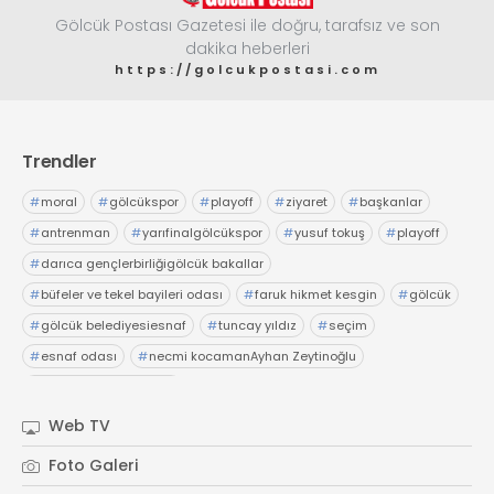
Gölcük Postası Gazetesi ile doğru, tarafsız ve son
dakika heberleri
https://golcukpostasi.com
Trendler
#
moral
#
gölcükspor
#
playoff
#
ziyaret
#
başkanlar
#
antrenman
#
yarıfinalgölcükspor
#
yusuf tokuş
#
playoff
#
darıca gençlerbirliğigölcük bakallar
#
büfeler ve tekel bayileri odası
#
faruk hikmet kesgin
#
gölcük
#
gölcük belediyesiesnaf
#
tuncay yıldız
#
seçim
#
esnaf odası
#
necmi kocamanAyhan Zeytinoğlu
#
Kocaeli Sanayi Odası
Web TV
Foto Galeri