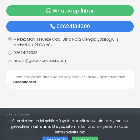
Whatsapp İhbar
02624134300
Merkez Mah. Preveze Cad. Bina No: 2 Cengiz Çakıroğlu İş
Merkezi No: 21 Gölcük
02624132333
haber@golcukpostasi.com
Sitemizde yayımlanan haber ve görseller kaynak gösterilmeden
kullanılamaz.
Yayın İlkeleri
Sitemizden en iyi şekilde faydalanabilmeniz için tarayıcınızın
Veri Politikası
çerezlerini kullanmaktayız,
sitemizi kullanarak çerezleri kabul
Kullanım Şartları
etmiş saylırsınız.
KVKK Aydınlatma Metni