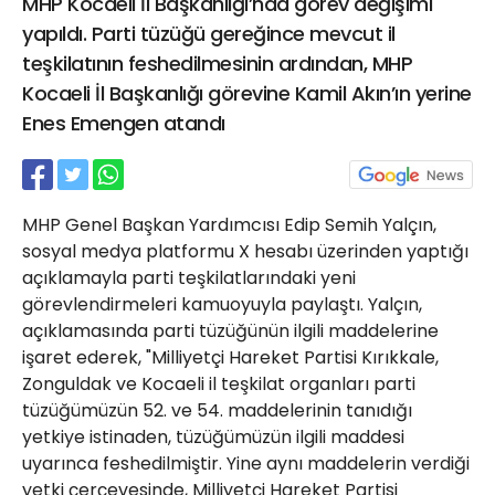
MHP Kocaeli İl Başkanlığı’nda görev değişimi
21 Gölcük
yapıldı. Parti tüzüğü gereğince mevcut il
02624132333
teşkilatının feshedilmesinin ardından, MHP
haber@golcukpostasi.com
Kocaeli İl Başkanlığı görevine Kamil Akın’ın yerine
Enes Emengen atandı
MHP Genel Başkan Yardımcısı Edip Semih Yalçın,
sosyal medya platformu X hesabı üzerinden yaptığı
açıklamayla parti teşkilatlarındaki yeni
görevlendirmeleri kamuoyuyla paylaştı. Yalçın,
açıklamasında parti tüzüğünün ilgili maddelerine
işaret ederek, "Milliyetçi Hareket Partisi Kırıkkale,
Zonguldak ve Kocaeli il teşkilat organları parti
tüzüğümüzün 52. ve 54. maddelerinin tanıdığı
yetkiye istinaden, tüzüğümüzün ilgili maddesi
uyarınca feshedilmiştir. Yine aynı maddelerin verdiği
yetki çerçevesinde, Milliyetçi Hareket Partisi