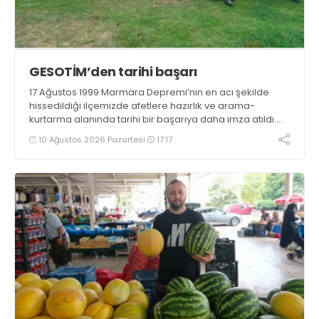
GESOTİM’den tarihi başarı
17 Ağustos 1999 Marmara Depremi’nin en acı şekilde
hissedildiği ilçemizde afetlere hazırlık ve arama-
kurtarma alanında tarihi bir başarıya daha imza atıldı.
Gölcük Arama Kurtarma Derneği (GESOTİM),
10 Ağustos 2026 Pazartesi
17:17
bünyesindeki 4. arama-kurtarma ekibinin akreditasyon
sürecini başarıyla tamamladı