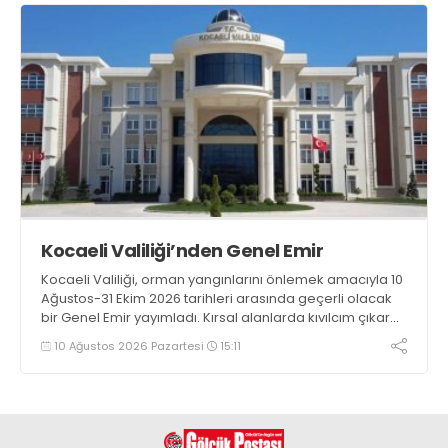
Kocaeli Valiliği’nden Genel Emir
Kocaeli Valiliği, orman yangınlarını önlemek amacıyla 10
Ağustos-31 Ekim 2026 tarihleri arasında geçerli olacak
bir Genel Emir yayımladı. Kırsal alanlarda kıvılcım çıkaran
makine kullanacak kişilerin önceden kolluk kuvvetlerine
10 Ağustos 2026 Pazartesi
15:11
bildirim yapması ve yanlarında 6 kilogramlık yangın tüpü
bulundurması zorunlu hale getirildi