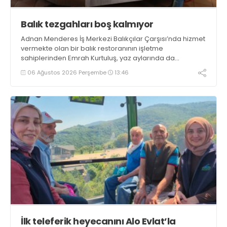
Balık tezgahları boş kalmıyor
Adnan Menderes İş Merkezi Balıkçılar Çarşısı’nda hizmet
vermekte olan bir balık restoranının işletme
sahiplerinden Emrah Kurtuluş, yaz aylarında da
tezgahlarda taze balık bulunduğunu ifade ederek “Yıl
06 Ağustos 2026 Perşembe
13:46
boyunca tezgahlarda taze balık bulmak mümkün
oluyor” dedi
İlk teleferik heyecanını Alo Evlat’la