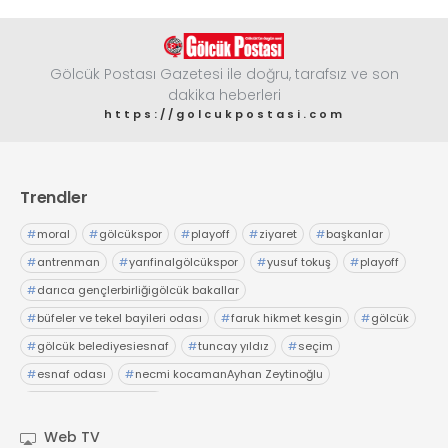
Gölcük Postası Gazetesi ile doğru, tarafsız ve son
dakika heberleri
https://golcukpostasi.com
Trendler
#
moral
#
gölcükspor
#
playoff
#
ziyaret
#
başkanlar
#
antrenman
#
yarıfinalgölcükspor
#
yusuf tokuş
#
playoff
#
darıca gençlerbirliğigölcük bakallar
#
büfeler ve tekel bayileri odası
#
faruk hikmet kesgin
#
gölcük
#
gölcük belediyesiesnaf
#
tuncay yıldız
#
seçim
#
esnaf odası
#
necmi kocamanAyhan Zeytinoğlu
#
Kocaeli Sanayi Odası
Web TV