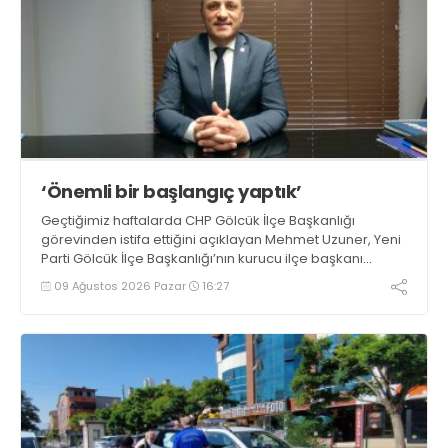
‘Önemli bir başlangıç yaptık’
Geçtiğimiz haftalarda CHP Gölcük İlçe Başkanlığı
görevinden istifa ettiğini açıklayan Mehmet Uzuner, Yeni
Parti Gölcük İlçe Başkanlığı’nın kurucu ilçe başkanı
olarak atandı. Uzuner, konuyla ilgili açıklamasında
09 Ağustos 2026 Pazar
16:27
“Önemli bir başlangıç yaptığımızı düşünüyoruz” dedi