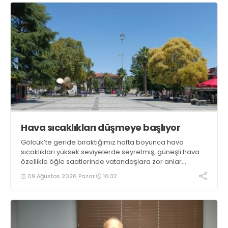
Hava sıcaklıkları düşmeye başlıyor
Gölcük’te geride bıraktığımız hafta boyunca hava
sıcaklıkları yüksek seviyelerde seyretmiş, güneşli hava
özellikle öğle saatlerinde vatandaşlara zor anlar
yaşatmıştı. Yeni haftada sıcaklıkların bir miktar düşmesi
09 Ağustos 2026 Pazar
16:32
beklenirken parçalı bulutlu ve güneşli hava ihtimali öne
çıkıyor