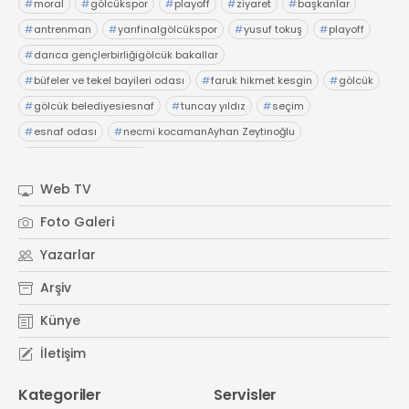
#
moral
#
gölcükspor
#
playoff
#
ziyaret
#
başkanlar
#
antrenman
#
yarıfinalgölcükspor
#
yusuf tokuş
#
playoff
#
darıca gençlerbirliğigölcük bakallar
#
büfeler ve tekel bayileri odası
#
faruk hikmet kesgin
#
gölcük
#
gölcük belediyesiesnaf
#
tuncay yıldız
#
seçim
#
esnaf odası
#
necmi kocamanAyhan Zeytinoğlu
#
Kocaeli Sanayi Odası
Web TV
Foto Galeri
Yazarlar
Arşiv
Künye
İletişim
Kategoriler
Servisler