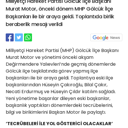
Milliyetçi Hareket Partisi Gölcük İlçe Başkanı
21 Gölcük
Murat Motor, önceki dönem MHP Gölcük İlçe
02624132333
Başkanları ile bir araya geldi. Toplantıda birlik
haber@golcukpostasi.com
beraberlik mesajı verildi
Milliyetçi Hareket Partisi (MHP) Gölcük İlçe Başkanı
Murat Motor ve yönetimi önceki akşam
Değirmendere Yalıevleri’nde geçmiş dönemlerde
Gölcük ilçe teşkilatında görev yapmış ilçe
başkanları ile bir araya geldi. Toplantıya eski ilçe
başkanlarından Hüseyin Çakıroğlu, Bilal Çakır,
Necati Erdurmuş ve Hüseyin Çıldır katılım sağladı.
Yeni yönetime başarılar dileyen eski başkanlar,
başkanlık yaptıkları dönemlerdeki tecrübelerini,
bilgi ve birikimlerini Başkan Motor ile paylaştı.
‘TECRÜBELERİ İLE YOL GÖSTERİCİ OLACAKLAR’