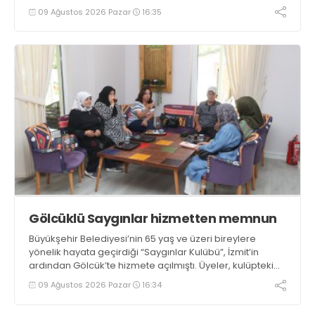
Değirmendere İskele meydanında gerçekleştirildi
09 Ağustos 2026 Pazar
16:35
Gölcüklü Saygınlar hizmetten memnun
Büyükşehir Belediyesi’nin 65 yaş ve üzeri bireylere
yönelik hayata geçirdiği “Saygınlar Kulübü”, İzmit’in
ardından Gölcük’te hizmete açılmıştı. Üyeler, kulüpteki
hizmetlerden memnuniyetlerini ifade etti
09 Ağustos 2026 Pazar
16:34