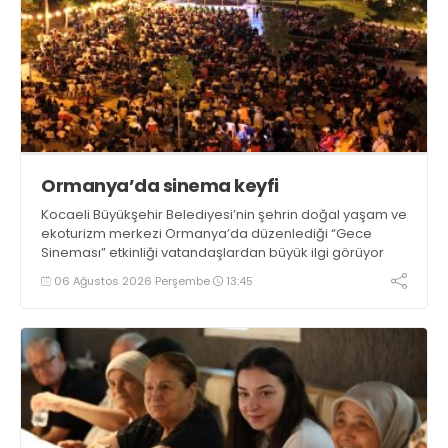
Ormanya’da sinema keyfi
Kocaeli Büyükşehir Belediyesi’nin şehrin doğal yaşam ve
ekoturizm merkezi Ormanya’da düzenlediği “Gece
Sineması” etkinliği vatandaşlardan büyük ilgi görüyor
06 Ağustos 2026 Perşembe
13:45