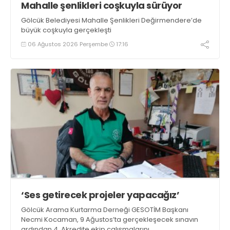
Mahalle şenlikleri coşkuyla sürüyor
Gölcük Belediyesi Mahalle Şenlikleri Değirmendere’de
büyük coşkuyla gerçekleşti
06 Ağustos 2026 Perşembe
17:16
‘Ses getirecek projeler yapacağız’
Gölcük Arama Kurtarma Derneği GESOTİM Başkanı
Necmi Kocaman, 9 Ağustos’ta gerçekleşecek sınavın
ardından 4. Akredite ekip çalışmalarını