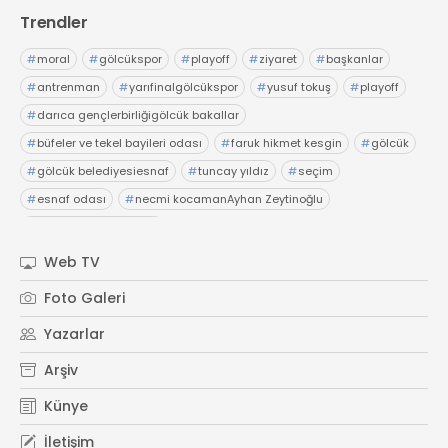
Trendler
#
moral
#
gölcükspor
#
playoff
#
ziyaret
#
başkanlar
#
antrenman
#
yarıfinalgölcükspor
#
yusuf tokuş
#
playoff
#
darıca gençlerbirliğigölcük bakallar
#
büfeler ve tekel bayileri odası
#
faruk hikmet kesgin
#
gölcük
#
gölcük belediyesiesnaf
#
tuncay yıldız
#
seçim
#
esnaf odası
#
necmi kocamanAyhan Zeytinoğlu
#
Kocaeli Sanayi Odası
Web TV
Foto Galeri
Yazarlar
Arşiv
Künye
İletişim