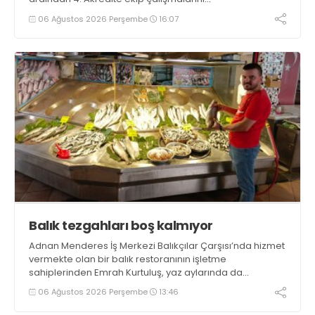
tamamlayacaklarını ifade ederek açıklamalarda
06 Ağustos 2026 Perşembe
16:07
bulundu. Kocaman, “Gölcük’te ve Kocaeli genelinde ses
getirecek projelerimizi tek tek hayata geçireceğiz” dedi
Balık tezgahları boş kalmıyor
Adnan Menderes İş Merkezi Balıkçılar Çarşısı’nda hizmet
vermekte olan bir balık restoranının işletme
sahiplerinden Emrah Kurtuluş, yaz aylarında da
tezgahlarda taze balık bulunduğunu ifade ederek “Yıl
06 Ağustos 2026 Perşembe
13:46
boyunca tezgahlarda taze balık bulmak mümkün
oluyor” dedi