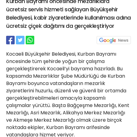
Kurban Bayramı öncesinde mezarlıklara
21 Gölcük
ücretsiz servis hizmeti sağlayan Büyükşehir
02624132333
Belediyesi, kabir ziyaretlerinde kullanılması adına
haber@golcukpostasi.com
ücretsiz çiçek dağıtımı da gerçekleştiriyor
Kocaeli Büyükşehir Belediyesi, Kurban Bayramı
öncesinde tüm şehirde yoğun bir çalışma
gerçekleştirerek Kocaeli’yi bayrama hazırladı. Bu
kapsamda Mezarlıklar Şube Müdürlüğü de Kurban
Bayramı boyunca vatandaşların mezarlık
ziyaretlerini huzurlu, düzenli ve güvenli bir ortamda
gerçekleştirebilmeleri amacıyla kapsamlı
çalışmalar yürüttü. Başta Bağçeşme Mezarlığı, Kent
Mezarlığı, Asri Mezarlık, Alikahya Merkez Mezarlığı
ve Akmeşe Merkez Mezarlığı olmak üzere birçok
noktada ekipler, Kurban Bayramı arifesinde
vatandaşlara hizmet veriyor.