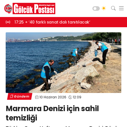
cak’
17:24
‘Mahalle kültürünü güçlendiriyoruz’
17:24
Fındık ha
Asayiş
Gündem
Siyaset
Spor
Ekonomi
Diğer
Yaşam
Gündem
10 Haziran 2026
12:09
Sağlık
Web TV
Galeri
Yazarlar
Marmara Denizi için sahil
Teknoloji
temizliği
Eğitim
Merkez Mah. Preveze Cad. Bina
No: 2 Cengiz Çakıroğlu İş Merkezi No:
Vefat