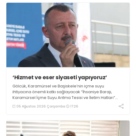
‘Hizmet ve eser siyaseti yapıyoruz’
Gölcük, Karamürsel ve Başiskele’nin içme suyu
ihtiyacına önemli katkı sağlayacak “İhsaniye Barajı,
Karamürsel İçme Suyu Arıtma Tesisi ve İletim Hatları”
projesinin tanıtım töreninde konuşan Büyükşehir
05 Ağustos 2026 Çarşamba
17:26
Belediye Başkanı Tahir Büyükakın, “Hizmet ve eser
siyaseti gündemimizden hiç çıkmadı” dedi