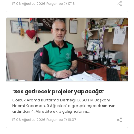
06 Ağustos 2026 Perşembe
17:16
‘Ses getirecek projeler yapacağız’
Gölcük Arama Kurtarma Derneği GESOTİM Başkanı
Necmi Kocaman, 9 Ağustos’ta gerçekleşecek sınavın
ardından 4. Akredite ekip çalışmalarını
tamamlayacaklarını ifade ederek açıklamalarda
06 Ağustos 2026 Perşembe
16:07
bulundu. Kocaman, “Gölcük’te ve Kocaeli genelinde ses
getirecek projelerimizi tek tek hayata geçireceğiz” dedi