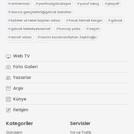
#
antrenman
#
yarıfinalgölcükspor
#
yusuf tokuş
#
playoff
#
darıca gençlerbirliğigölcük bakallar
#
büfeler ve tekel bayileri odası
#
faruk hikmet kesgin
#
gölcük
#
gölcük belediyesiesnaf
#
tuncay yıldız
#
seçim
#
esnaf odası
#
necmi kocamanAyhan Zeytinoğlu
#
Kocaeli Sanayi Odası
Web TV
Foto Galeri
Yazarlar
Arşiv
Künye
İletişim
Kategoriler
Servisler
Gündem
Yol ve Trafik