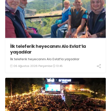
İlk teleferik heyecanını Alo Evlat’la
yaşadılar
İlk teleferik heyecanını Alo Evlat’la yaşadılar
06 Ağustos 2026 Perşembe
13:45