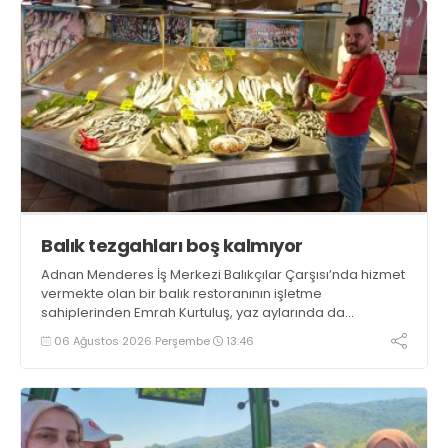
Balık tezgahları boş kalmıyor
Adnan Menderes İş Merkezi Balıkçılar Çarşısı’nda hizmet
vermekte olan bir balık restoranının işletme
sahiplerinden Emrah Kurtuluş, yaz aylarında da
tezgahlarda taze balık bulunduğunu ifade ederek “Yıl
06 Ağustos 2026 Perşembe
13:46
boyunca tezgahlarda taze balık bulmak mümkün
oluyor” dedi