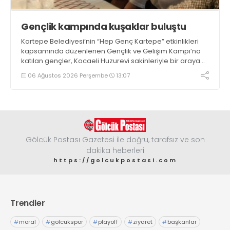
Gençlik kampında kuşaklar buluştu
Kartepe Belediyesi’nin “Hep Genç Kartepe” etkinlikleri
kapsamında düzenlenen Gençlik ve Gelişim Kampı’na
katılan gençler, Kocaeli Huzurevi sakinleriyle bir araya
geldi
06 Ağustos 2026 Perşembe
13:07
Gölcük Postası Gazetesi ile doğru, tarafsız ve son
dakika heberleri
https://golcukpostasi.com
Trendler
#
moral
#
gölcükspor
#
playoff
#
ziyaret
#
başkanlar