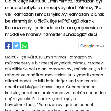
Gölcük İlçe Müftüsü Emin Yılmaz, Ramazan ayı
21 Gölcük
münasebetiyle bir mesaj yayınladı. Yılmaz, “Bu
02624132333
yılki Ramazan teması ‘İyilik Ayı Ramazan’ olarak
haber@golcukpostasi.com
belirlenmiştir. Gölcük İlçe Müftülüğü olarak
Ramazan ayı içerisinde bu tema çerçevesinde
maddi ve manevi hizmetler sunacağız” dedi
Gölcük İlçe Müftüsü Emin Yılmaz, Ramazan ayı
münasebetiyle bir mesaj yayınladı. Yılmaz, “Manevi
güzelliklerle dolu olan Ramazan ayı, müminler için bir
rahmet ve mağfiret mevsimidir. Bu kıymetli zaman
dilimini ibadet ve iyiliklerle değerlendiren mümin,
ebedi mutluluğun kapısını açar. Cehennemden
kurtuluş beratını alarak zaman ve mekân cennetine
doğru yol alır. Bir hadis-i şerifte şöyle
buyrulmaktadır: “Ramazan ayı gelince cennet
kapıları açılır, cehennem kapıları kapanır ve