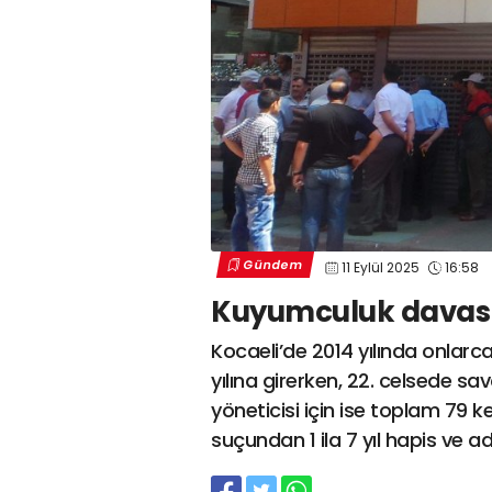
Gündem
11 Eylül 2025
16:58
Kuyumculuk davası 11
Kocaeli’de 2014 yılında onlar
yılına girerken, 22. celsede sa
yöneticisi için ise toplam 79 
suçundan 1 ila 7 yıl hapis ve ad