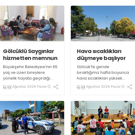
Gölcüklü Saygınlar
Hava sıcaklıkları
hizmetten memnun
düşmeye başlıyor
Büyükşehir Belediyesi’nin 65
Gölcük’te geride
yaş ve üzeri bireylere
bıraktığımız hafta boyunca
yönelik hayata geçirdiği
hava sıcaklıkları yüksek
“Saygınlar Kulübü”, İzmit’in
seviyelerde seyretmiş,
09 Ağustos 2026 Pazar
09 Ağustos 2026 Pazar
16:34
16:32
ardından Gölcük’te hizmete
güneşli hava özellikle öğle
açılmıştı. Üyeler, kulüpteki
saatlerinde vatandaşlara
hizmetlerden
zor anlar yaşatmıştı. Yeni
memnuniyetlerini ifade etti
haftada sıcaklıkların bir
miktar düşmesi beklenirken
parçalı bulutlu ve güneşli
hava ihtimali öne çıkıyor