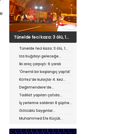
ne
Iza buğdayı geleceğe
taşınıyor
Tünelde feci kaza: 3 ölü, 1
ağır yaralı
Iza buğdayı geleceğe
taşınıyor
İki araç çarpıştı: 6 yaralı
‘Önemli bir başlangıç yaptık’
Körfez’de kulaçlar 4. kez
atıldı
Değirmendere’de
muhteşem festival
Tadilat yapılan çatıda
yangın
İş yerlerine saldıran 8 şüpheli
tutuklandı
Gölcüklü Saygınlar
hizmetten memnun
Muhammed Efe Küçük
profesyonel oldu