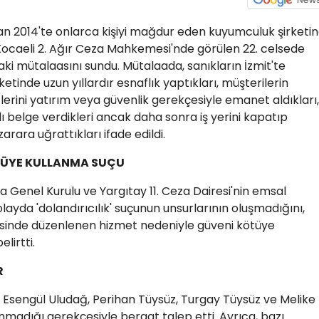
ran 2014'te onlarca kişiyi mağdur eden kuyumculuk şirketi
en, Kocaeli 2. Ağır Ceza Mahkemesi'nde görülen 22. celsede
ki mütalaasını sundu. Mütalaada, sanıkların İzmit'te
tinde uzun yıllardır esnaflık yaptıkları, müşterilerin
lerini yatırım veya güvenlik gerekçesiyle emanet aldıkları,
ılı belge verdikleri ancak daha sonra iş yerini kapatıp
ara uğrattıkları ifade edildi.
TÜYE KULLANMA SUÇU
 Genel Kurulu ve Yargıtay 11. Ceza Dairesi'nin emsal
layda 'dolandırıcılık' suçunun unsurlarının oluşmadığını,
sinde düzenlenen hizmet nedeniyle güveni kötüye
lirtti.
R
an Esengül Uludağ, Perihan Tüysüz, Turgay Tüysüz ve Melike
unmadığı gerekçesiyle beraat talep etti. Ayrıca, bazı