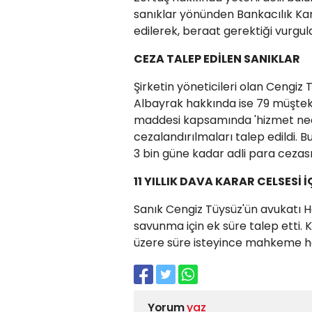
sanıklar yönünden Bankacılık Ka
edilerek, beraat gerektiği vurgul
CEZA TALEP EDİLEN SANIKLAR
Şirketin yöneticileri olan Cengi
Albayrak hakkında ise 79 müşteki
maddesi kapsamında 'hizmet nede
cezalandırılmaları talep edildi. Bu
3 bin güne kadar adli para cezas
11 YILLIK DAVA KARAR CELSESİ 
Sanık Cengiz Tüysüz'ün avukatı H
savunma için ek süre talep etti.
üzere süre isteyince mahkeme h
Yorum
yaz