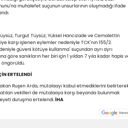
nunu'na muhalefet suçunun unsurlarının oluşmadığı ifade
andı.
z Tüysüz, Turgut Tüysüz, Yüksel Hancızade ve Cemalettin
ye karşı işlenen eylemler nedeniyle TCK'nın 155/2.
niyle güveni kötüye kullanma' suçundan ayrı ayrı
na göre sanıkların her biri için 1 yıldan 7 yıla kadar hapis v
ı öngörüldü.
İÇİN ERTELENDİ
akan Ruşen Arda, mütalaayı kabul etmediklerini belirterek
 Katılan vekilleri de mütalaaya karşı beyanda bulunmak
eyeti duruşma ertelendi.
İHA