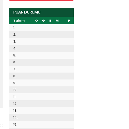
PUAN DURUMU
Takım
O
G
B
M
P
1.
2.
3.
4.
5.
6.
7.
8.
9.
10.
11.
12.
13.
14.
15.