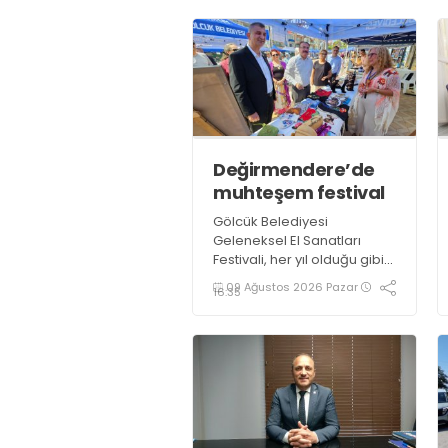
Değirmendere’de
muhteşem festival
Gölcük Belediyesi
Geleneksel El Sanatları
Festivali, her yıl olduğu gibi
bu yıl da göz nuru binlerce
09 Ağustos 2026 Pazar
16:35
ürün ve el emeği ustası
sanatçının katılımı ile 3 gün
boyunca Değirmendere
İskele meydanında
gerçekleştirildi