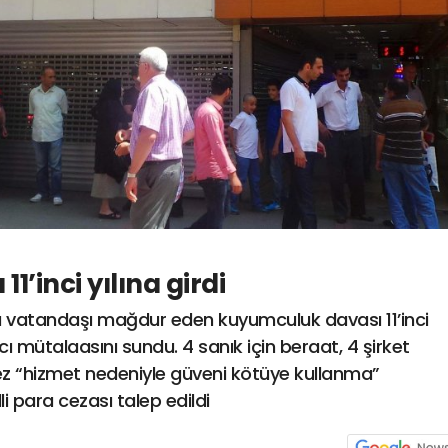
’inci yılına girdi
ca vatandaşı mağdur eden kuyumculuk davası 11’inci
vcı mütalaasını sundu. 4 sanık için beraat, 4 şirket
kez “hizmet nedeniyle güveni kötüye kullanma”
li para cezası talep edildi