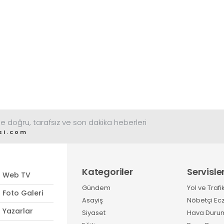
e doğru, tarafsız ve son dakika heberleri
si.com
Kategoriler
Servisle
Web TV
Gündem
Yol ve Trafi
Foto Galeri
Asayiş
Nöbetçi Ec
Yazarlar
Siyaset
Hava Duru