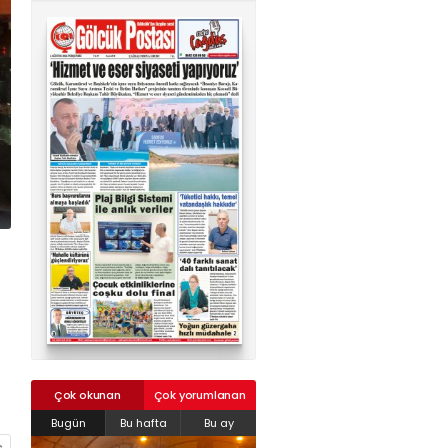
02624132333
haber@golcukpostasi.com
Çok okunan
Çok yorumlanan
Bugün
Bu hafta
Bu ay