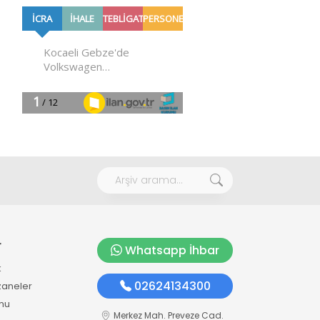
r
Whatsapp İhbar
k
02624134300
zaneler
mu
Merkez Mah. Preveze Cad.