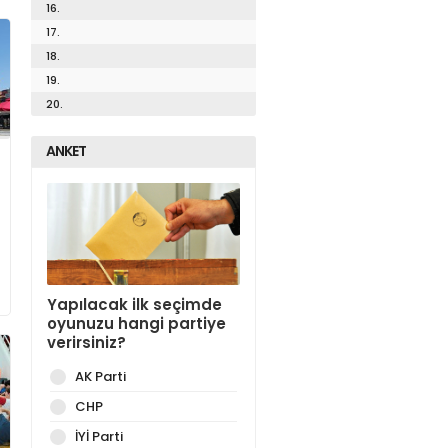
16.
17.
18.
19.
20.
ANKET
Yapılacak ilk seçimde
oyunuzu hangi partiye
verirsiniz?
AK Parti
CHP
İYİ Parti