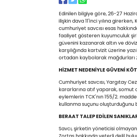
Edinilen bilgiye göre, 26-27 Hazi
ilişkin dava 11'inci yılına girerk
cumhuriyet savcısı esas hakkında
faaliyet gösteren kuyumculuk şirke
güvenini kazanarak altın ve döviz
karşılığında kartvizit üzerine yaz
ortadan kaybolarak mağdurları zar
HİZMET NEDENİYLE GÜVENİ KÖ
Cumhuriyet savcısı, Yargıtay Ceza
kararlarına atıf yaparak, somut o
eylemlerin TCK'nın 155/2. madde
kullanma suçunu oluşturduğunu be
BERAAT TALEP EDİLEN SANIKLA
Savcı, şirketin yöneticisi olmay
Zortaş hakkında yeterli delil bul