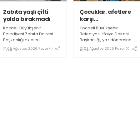
Zabıta yaşlı çifti
Çocuklar, afetlere
yolda bırakmadı
karşı
bilinçlendiriliyor
Kocaeli Büyükşehir
Kocaeli Büyükşehir
Belediyesi Zabıta Dairesi
Belediyesi İtfaiye Dairesi
Başkanlığı ekipleri,
Başkanlığı, yaz döneminde
Belçika’dan geldiği
Kur’an kurslarında ve yaz
09 Ağustos 2026 Pazar
09 Ağustos 2026 Pazar
16:24
16:24
öğrenilen yaşlı bir çiftin
kamplarında eğitim gören
yardımına yetişti. Yolunu
çocuklara yönelik yangın
kaybeden çift, ekip otosuyla
güvenliği eğitimlerini
gidecekleri noktaya güvenli
sürdürüyor
şekilde ulaştırıldı