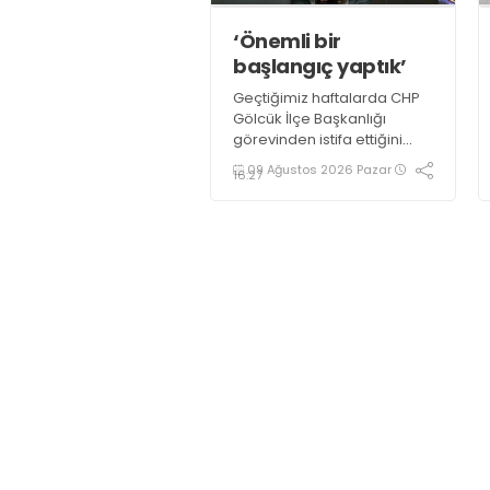
‘Önemli bir
başlangıç yaptık’
Geçtiğimiz haftalarda CHP
Gölcük İlçe Başkanlığı
görevinden istifa ettiğini
açıklayan Mehmet Uzuner,
09 Ağustos 2026 Pazar
16:27
Yeni Parti Gölcük İlçe
Başkanlığı’nın kurucu ilçe
başkanı olarak atandı.
Uzuner, konuyla ilgili
açıklamasında “Önemli bir
başlangıç yaptığımızı
düşünüyoruz” dedi