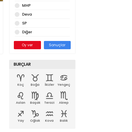
MHP
Deva
SP
Diğer
Oy ver
Sonuçlar
BURÇLAR
Koç
Boğa
İkizler
Yengeç
Aslan
Başak
Terazi
Akrep
Yay
Oğlak
Kova
Balık