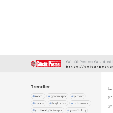
Gölcük Postası Gazetesi il
https://golcukposta
Trendler
#
moral
#
gölcükspor
#
playoff
#
ziyaret
#
başkanlar
#
antrenman
#
yarıfinalgölcükspor
#
yusuf tokuş