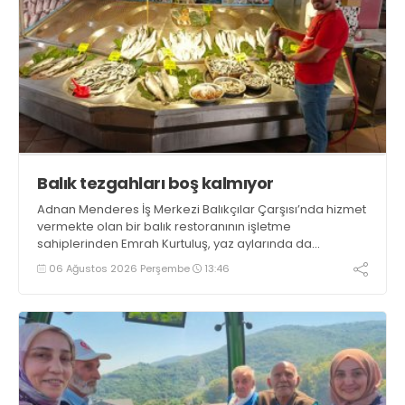
Balık tezgahları boş kalmıyor
Adnan Menderes İş Merkezi Balıkçılar Çarşısı’nda hizmet
vermekte olan bir balık restoranının işletme
sahiplerinden Emrah Kurtuluş, yaz aylarında da
tezgahlarda taze balık bulunduğunu ifade ederek “Yıl
06 Ağustos 2026 Perşembe
13:46
boyunca tezgahlarda taze balık bulmak mümkün
oluyor” dedi