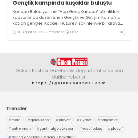
Gençlik kampında kuşaklar buluştu
Kartepe Belediyesi’nin “Hep Genç Kartepe” etkinlikleri
kapsamında düzenlenen Gençlik ve Gelişim Kampı’na
katılan gençler, Kocaeli Huzurevi sakinleriyle bir araya
geldi
06 Ağustos 2026 Perşembe
13:07
Gölcük Postası Gazetesi ile doğru, tarafsız ve son
dakika heberleri
https://golcukpostasi.com
Trendler
#
moral
#
gölcükspor
#
playoff
#
ziyaret
#
başkanlar
#
antrenman
#
yarıfinalgölcükspor
#
yusuf tokuş
#
playoff
#
darıca gençlerbirliğigölcük bakallar