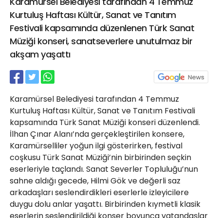
Karamürsel Belediyesi tarafından 4 Temmuz
21 Gölcük
Kurtuluş Haftası Kültür, Sanat ve Tanıtım
02624132333
Festivali kapsamında düzenlenen Türk Sanat
haber@golcukpostasi.com
Müziği konseri, sanatseverlere unutulmaz bir
akşam yaşattı
Karamürsel Belediyesi tarafından 4 Temmuz
Kurtuluş Haftası Kültür, Sanat ve Tanıtım Festivali
kapsamında Türk Sanat Müziği konseri düzenlendi.
İlhan Çınar Alanı’nda gerçekleştirilen konsere,
Karamürselliler yoğun ilgi gösterirken, festival
coşkusu Türk Sanat Müziği’nin birbirinden seçkin
eserleriyle taçlandı. Sanat Severler Topluluğu’nun
sahne aldığı gecede, Hilmi Gök ve değerli saz
arkadaşları seslendirdikleri eserlerle izleyicilere
duygu dolu anlar yaşattı. Birbirinden kıymetli klasik
eserlerin seslendirildiği konser boyunca vatandaşlar