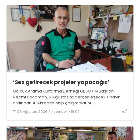
‘Ses getirecek projeler yapacağız’
Gölcük Arama Kurtarma Derneği GESOTİM Başkanı
Necmi Kocaman, 9 Ağustos’ta gerçekleşecek sınavın
ardından 4. Akredite ekip çalışmalarını
tamamlayacaklarını ifade ederek açıklamalarda
06 Ağustos 2026 Perşembe
16:07
bulundu. Kocaman, “Gölcük’te ve Kocaeli genelinde ses
getirecek projelerimizi tek tek hayata geçireceğiz” dedi