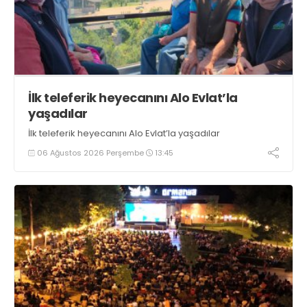
İlk teleferik heyecanını Alo Evlat’la
yaşadılar
İlk teleferik heyecanını Alo Evlat’la yaşadılar
06 Ağustos 2026 Perşembe
13:45