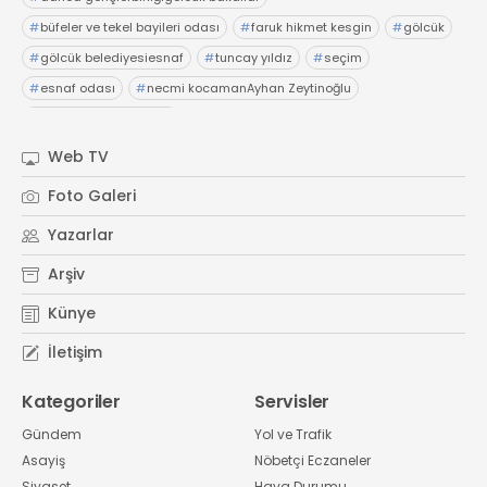
#
büfeler ve tekel bayileri odası
#
faruk hikmet kesgin
#
gölcük
#
gölcük belediyesiesnaf
#
tuncay yıldız
#
seçim
#
esnaf odası
#
necmi kocamanAyhan Zeytinoğlu
#
Kocaeli Sanayi Odası
Web TV
Foto Galeri
Yazarlar
Arşiv
Künye
İletişim
Kategoriler
Servisler
Gündem
Yol ve Trafik
Asayiş
Nöbetçi Eczaneler
Siyaset
Hava Durumu