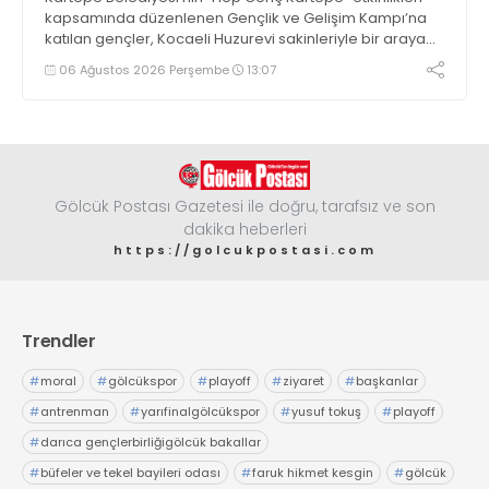
kapsamında düzenlenen Gençlik ve Gelişim Kampı’na
katılan gençler, Kocaeli Huzurevi sakinleriyle bir araya
geldi
06 Ağustos 2026 Perşembe
13:07
Gölcük Postası Gazetesi ile doğru, tarafsız ve son
dakika heberleri
https://golcukpostasi.com
Trendler
#
moral
#
gölcükspor
#
playoff
#
ziyaret
#
başkanlar
#
antrenman
#
yarıfinalgölcükspor
#
yusuf tokuş
#
playoff
#
darıca gençlerbirliğigölcük bakallar
#
büfeler ve tekel bayileri odası
#
faruk hikmet kesgin
#
gölcük