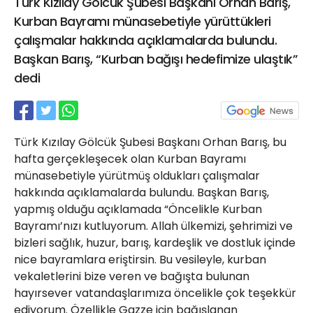
Türk Kızılay Gölcük Şubesi Başkanı Orhan Barış,
21 Gölcük
Kurban Bayramı münasebetiyle yürüttükleri
02624132333
çalışmalar hakkında açıklamalarda bulundu.
haber@golcukpostasi.com
Başkan Barış, “Kurban bağışı hedefimize ulaştık”
dedi
Türk Kızılay Gölcük Şubesi Başkanı Orhan Barış, bu
hafta gerçekleşecek olan Kurban Bayramı
münasebetiyle yürütmüş oldukları çalışmalar
hakkında açıklamalarda bulundu. Başkan Barış,
yapmış olduğu açıklamada “Öncelikle Kurban
Bayramı’nızı kutluyorum. Allah ülkemizi, şehrimizi ve
bizleri sağlık, huzur, barış, kardeşlik ve dostluk içinde
nice bayramlara eriştirsin. Bu vesileyle, kurban
vekaletlerini bize veren ve bağışta bulunan
hayırsever vatandaşlarımıza öncelikle çok teşekkür
ediyorum. Özellikle Gazze için bağışlanan