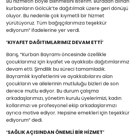
Bu hizmetin böyle bilinmesini isterim. Buradan alınan
kurbanların Gölcük’te dağıtılmak üzere geri dönüşü
oluyor. Bu nedenle çok kıymetli bir hizmet
yürütüyoruz. Tüm bağışçılarımıza teşekkür
ediyorum” ifadelerine yer verdi.
‘KIYAFET DAĞITIMLARIMIZ DEVAM ETTİ’
Barış, “Kurban Bayramı öncesinde özellikle
çocuklarımız için kıyafet ve ayakkabı dağıtımlarımız
devam etti. Şimdilik bu süreci tamamladık.
Bayramlık kıyafetlerini ve ayakkabılarını alan
çocukların ve ailelerinin mutluluğu bizleri de son
derece mutlu ediyor. Bu durum çalışma
arkadaşlarımızı, yönetim kurulu üyelerimizi, kadın
kollarımızı ve profesyonel ekip arkadaşlarımızı
ayrıca motive ediyor. Hepsine emekleri için teşekkür
ediyorum” dedi.
‘SAĞLIK AÇISINDAN ÖNEMLİ BİR HİZMET’