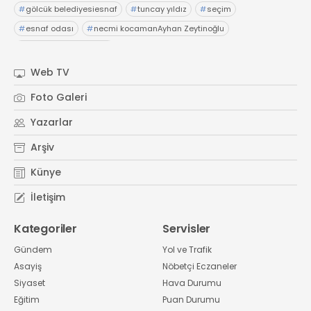
#
gölcük belediyesiesnaf
#
tuncay yıldız
#
seçim
#
esnaf odası
#
necmi kocamanAyhan Zeytinoğlu
#
Kocaeli Sanayi Odası
Web TV
Foto Galeri
Yazarlar
Arşiv
Künye
İletişim
Kategoriler
Servisler
Gündem
Yol ve Trafik
Asayiş
Nöbetçi Eczaneler
Siyaset
Hava Durumu
Eğitim
Puan Durumu