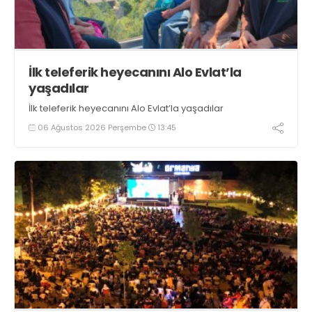
İlk teleferik heyecanını Alo Evlat’la
yaşadılar
İlk teleferik heyecanını Alo Evlat’la yaşadılar
06 Ağustos 2026 Perşembe
13:45