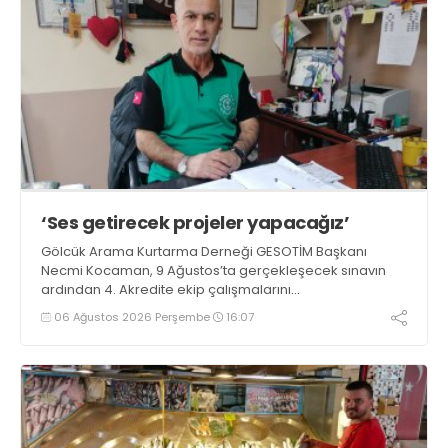
‘Ses getirecek projeler yapacağız’
Gölcük Arama Kurtarma Derneği GESOTİM Başkanı
Necmi Kocaman, 9 Ağustos’ta gerçekleşecek sınavın
ardından 4. Akredite ekip çalışmalarını
tamamlayacaklarını ifade ederek açıklamalarda
06 Ağustos 2026 Perşembe
16:07
bulundu. Kocaman, “Gölcük’te ve Kocaeli genelinde ses
getirecek projelerimizi tek tek hayata geçireceğiz” dedi