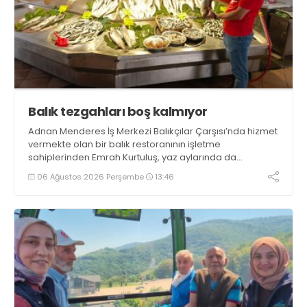
Balık tezgahları boş kalmıyor
Adnan Menderes İş Merkezi Balıkçılar Çarşısı’nda hizmet
vermekte olan bir balık restoranının işletme
sahiplerinden Emrah Kurtuluş, yaz aylarında da
tezgahlarda taze balık bulunduğunu ifade ederek “Yıl
06 Ağustos 2026 Perşembe
13:46
boyunca tezgahlarda taze balık bulmak mümkün
oluyor” dedi