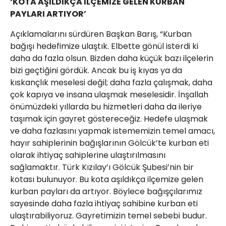
‘KOTA AŞILDIKÇA İLÇEMİZE GELEN KURBAN
PAYLARI ARTIYOR’
Açıklamalarını sürdüren Başkan Barış, “Kurban
bağışı hedefimize ulaştık. Elbette gönül isterdi ki
daha da fazla olsun. Bizden daha küçük bazı ilçelerin
bizi geçtiğini gördük. Ancak bu iş kıyas ya da
kıskançlık meselesi değil; daha fazla çalışmak, daha
çok kapıya ve insana ulaşmak meselesidir. İnşallah
önümüzdeki yıllarda bu hizmetleri daha da ileriye
taşımak için gayret göstereceğiz. Hedefe ulaşmak
ve daha fazlasını yapmak istememizin temel amacı,
hayır sahiplerinin bağışlarının Gölcük’te kurban eti
olarak ihtiyaç sahiplerine ulaştırılmasını
sağlamaktır. Türk Kızılay’ı Gölcük Şubesi’nin bir
kotası bulunuyor. Bu kota aşıldıkça ilçemize gelen
kurban payları da artıyor. Böylece bağışçılarımız
sayesinde daha fazla ihtiyaç sahibine kurban eti
ulaştırabiliyoruz. Gayretimizin temel sebebi budur.