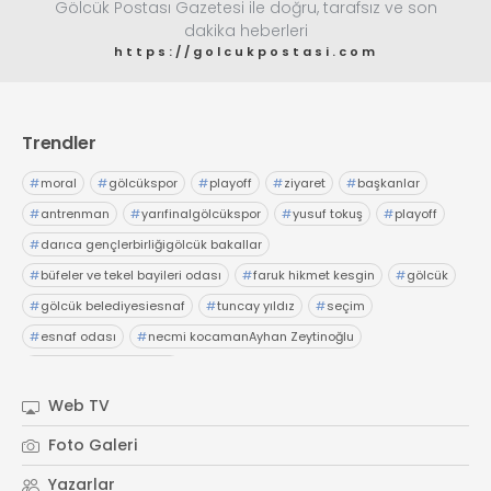
Gölcük Postası Gazetesi ile doğru, tarafsız ve son
dakika heberleri
https://golcukpostasi.com
Trendler
#
moral
#
gölcükspor
#
playoff
#
ziyaret
#
başkanlar
#
antrenman
#
yarıfinalgölcükspor
#
yusuf tokuş
#
playoff
#
darıca gençlerbirliğigölcük bakallar
#
büfeler ve tekel bayileri odası
#
faruk hikmet kesgin
#
gölcük
#
gölcük belediyesiesnaf
#
tuncay yıldız
#
seçim
#
esnaf odası
#
necmi kocamanAyhan Zeytinoğlu
#
Kocaeli Sanayi Odası
Web TV
Foto Galeri
Yazarlar