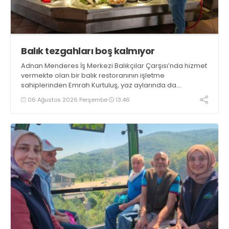
Balık tezgahları boş kalmıyor
Adnan Menderes İş Merkezi Balıkçılar Çarşısı’nda hizmet
vermekte olan bir balık restoranının işletme
sahiplerinden Emrah Kurtuluş, yaz aylarında da
tezgahlarda taze balık bulunduğunu ifade ederek “Yıl
06 Ağustos 2026 Perşembe
13:46
boyunca tezgahlarda taze balık bulmak mümkün
oluyor” dedi