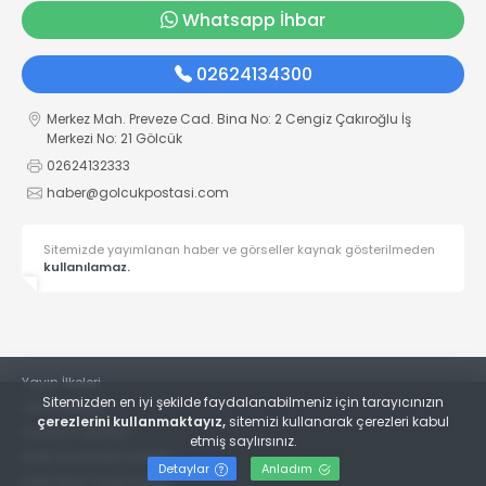
Whatsapp İhbar
02624134300
Merkez Mah. Preveze Cad. Bina No: 2 Cengiz Çakıroğlu İş
Merkezi No: 21 Gölcük
02624132333
haber@golcukpostasi.com
Sitemizde yayımlanan haber ve görseller kaynak gösterilmeden
kullanılamaz.
Yayın İlkeleri
Sitemizden en iyi şekilde faydalanabilmeniz için tarayıcınızın
Veri Politikası
çerezlerini kullanmaktayız,
sitemizi kullanarak çerezleri kabul
Kullanım Şartları
etmiş saylırsınız.
KVKK Aydınlatma Metni
Detaylar
Anladım
KVKK Bilgi Talep Formu