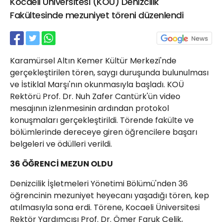
Kocaeli Üniversitesi (KOÜ) Denizcilik
21 Gölcük
Fakültesinde mezuniyet töreni düzenlendi
02624132333
haber@golcukpostasi.com
Karamürsel Altın Kemer Kültür Merkezi'nde
gerçekleştirilen tören, saygı duruşunda bulunulması
ve İstiklal Marşı'nın okunmasıyla başladı. KOÜ
Rektörü Prof. Dr. Nuh Zafer Cantürk'ün video
mesajının izlenmesinin ardından protokol
konuşmaları gerçekleştirildi. Törende fakülte ve
bölümlerinde dereceye giren öğrencilere başarı
belgeleri ve ödülleri verildi.
36 ÖĞRENCİ MEZUN OLDU
Denizcilik İşletmeleri Yönetimi Bölümü'nden 36
öğrencinin mezuniyet heyecanı yaşadığı tören, kep
atılmasıyla sona erdi. Törene, Kocaeli Üniversitesi
Rektör Yardımcısı Prof. Dr. Ömer Faruk Çelik,