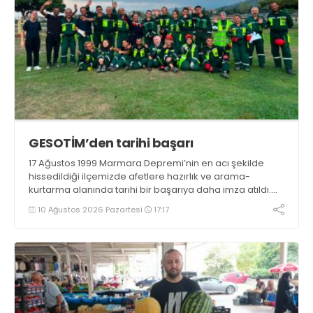
GESOTİM’den tarihi başarı
17 Ağustos 1999 Marmara Depremi’nin en acı şekilde
hissedildiği ilçemizde afetlere hazırlık ve arama-
kurtarma alanında tarihi bir başarıya daha imza atıldı.
Gölcük Arama Kurtarma Derneği (GESOTİM),
10 Ağustos 2026 Pazartesi
17:17
bünyesindeki 4. arama-kurtarma ekibinin akreditasyon
sürecini başarıyla tamamladı