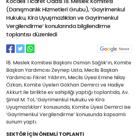
Kocaeli Ticaret Odası 18. Meslek Komitesi
21 Gölcük
(Danışmanlık Hizmetleri Grubu), ‘Gayrimenkul
02624132333
Hukuku, Kira Uyuşmazlıkları ve Gayrimenkul
haber@golcukpostasi.com
Vergilendirme’ konularında bilgilendirme
toplantısı düzenledi
18. Meslek Komitesi Başkanı Osman Sağlık’ın, Komite
Başkan Yardımcısı Zeynep Usta, Meclis Başkan
Yardımcısı Fikret Yıldırım, Meclis Üyesi Emine Nilay
Özkan, Komite Üyeleri Gökhan Demirci ve Hadiye
Akkurt ile birlikte ev sahipliği yaptığı toplantıda, Av.
Şimal M. Tol, ‘Gayrimenkul Hukuku ve Kira
Uyuşmazlıkları’ konusunda, Komite Üyesi Demirci ise
‘Gayrimenkul Vergilendirme’ konusunda kapsamlı
sunum yaptı.
SEKTÖR İÇİN ÖNEMLİ TOPLANTI