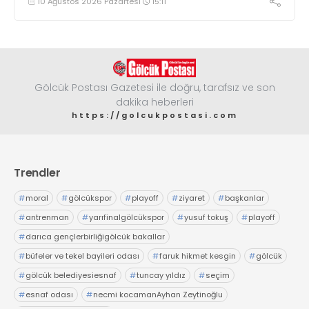
10 Ağustos 2026 Pazartesi
15:11
bildirim yapması ve yanlarında 6 kilogramlık yangın tüpü
bulundurması zorunlu hale getirildi
Gölcük Postası Gazetesi ile doğru, tarafsız ve son
dakika heberleri
https://golcukpostasi.com
Trendler
#
moral
#
gölcükspor
#
playoff
#
ziyaret
#
başkanlar
#
antrenman
#
yarıfinalgölcükspor
#
yusuf tokuş
#
playoff
#
darıca gençlerbirliğigölcük bakallar
#
büfeler ve tekel bayileri odası
#
faruk hikmet kesgin
#
gölcük
#
gölcük belediyesiesnaf
#
tuncay yıldız
#
seçim
#
esnaf odası
#
necmi kocamanAyhan Zeytinoğlu