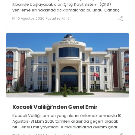
itibariyle başlayacak olan Çiftçi Kayıt Sistemi (ÇKS)
yenilemeleri hakkında açıklamalarda bulundu. Çanakçı,
“Çiftçi Kayıt Sistemi formatı, yaygınlaşması ve etki alanı
10 Ağustos 2026 Pazartesi
15:11
her yıl artarak devam etmektedir” dedi
Kocaeli Valiliği’nden Genel Emir
Kocaeli Valiliği, orman yangınlarını önlemek amacıyla 10
Ağustos-31 Ekim 2026 tarihleri arasında geçerli olacak
bir Genel Emir yayımladı. Kırsal alanlarda kıvılcım çıkaran
makine kullanacak kişilerin önceden kolluk kuvvetlerine