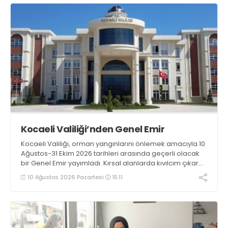
Kocaeli Valiliği’nden Genel Emir
Kocaeli Valiliği, orman yangınlarını önlemek amacıyla 10
Ağustos-31 Ekim 2026 tarihleri arasında geçerli olacak
bir Genel Emir yayımladı. Kırsal alanlarda kıvılcım çıkaran
makine kullanacak kişilerin önceden kolluk kuvvetlerine
10 Ağustos 2026 Pazartesi
15:11
bildirim yapması ve yanlarında 6 kilogramlık yangın tüpü
bulundurması zorunlu hale getirildi