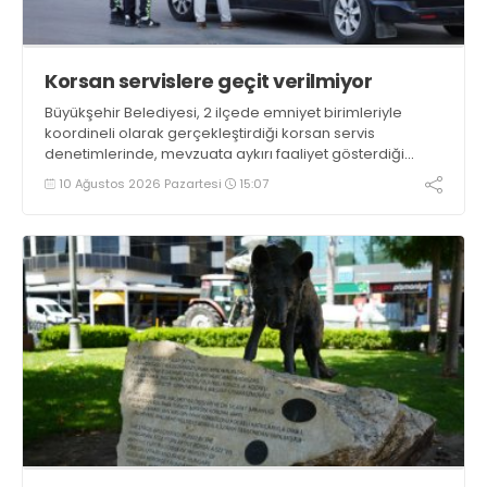
Korsan servislere geçit verilmiyor
Büyükşehir Belediyesi, 2 ilçede emniyet birimleriyle
koordineli olarak gerçekleştirdiği korsan servis
denetimlerinde, mevzuata aykırı faaliyet gösterdiği
tespit edilen 12 araca idari yaptırım uyguladı. Denetimler
10 Ağustos 2026 Pazartesi
15:07
kapsamında 1 araç ise trafikten men edildi