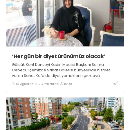
‘Her gün bir diyet ürünümüz olacak’
Gölcük Kent Konseyi Kadın Meclisi Başkanı Selma
Cebeci, ilçemizde Sanat Galerisi bünyesinde hizmet
veren Sanat Kafe’de diyet yemeklerin çıkmaya
başladığını ifade etti. Cebeci, “Amacımız sağlıklı,
10 Ağustos 2026 Pazartesi
15:09
besleyici ve hafif yemekler yapmak. Haftanın her günü
mutlaka bir çeşit diyet ürünümüz olacak” dedi