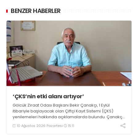
BENZER HABERLER
‘ÇKS’nin etki alanı artıyor’
Gölcük Ziraat Odası Başkanı Bekir Çanakçı, 1 Eylül
itibariyle başlayacak olan Çiftçi Kayıt Sistemi (ÇKS)
yenilemeleri hakkında açıklamalarda bulundu. Çanakçı,
“Çiftçi Kayıt Sistemi formatı, yaygınlaşması ve etki alanı
10 Ağustos 2026 Pazartesi
15:11
her yıl artarak devam etmektedir” dedi