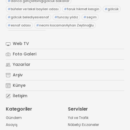
#
darıca gençlerbirliğigölcük bakallar
#
büfeler ve tekel bayileri odası
#
faruk hikmet kesgin
#
gölcük
#
gölcük belediyesiesnaf
#
tuncay yıldız
#
seçim
#
esnaf odası
#
necmi kocamanAyhan Zeytinoğlu
#
Kocaeli Sanayi Odası
Web TV
Foto Galeri
Yazarlar
Arşiv
Künye
İletişim
Kategoriler
Servisler
Gündem
Yol ve Trafik
Asayiş
Nöbetçi Eczaneler