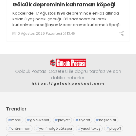
Gölcük depreminin kahraman köpeği
Kocaeli’de, 17 Ağustos 1999 depreminde enkaz altında
kalan 3 yaşındaki çocuğu 82 saat sonra bularak
kurtarılmasını sağlayan Macar arama kurtarma köpeği
Mancs’ın İzmit’teki anıtı, Türk-Macar dostluğunun
10 Ağustos 2026 Pazartesi
13:45
nişanesi olarak varlığını sürdürüyor
Gölcük Postası Gazetesi ile doğru, tarafsız ve son
dakika heberleri
https://golcukpostasi.com
Trendler
#
moral
#
gölcükspor
#
playoff
#
ziyaret
#
başkanlar
#
antrenman
#
yarıfinalgölcükspor
#
yusuf tokuş
#
playoff