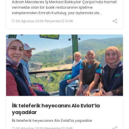
Adnan Menderes İş Merkezi Balıkçılar Çarşısı’nda hizmet
vermekte olan bir balık restoranının işletme
sahiplerinden Emrah Kurtuluş, yaz aylarında da
tezgahlarda taze balık bulunduğunu ifade ederek “Yıl
06 Ağustos 2026 Perşembe
13:46
boyunca tezgahlarda taze balık bulmak mümkün
oluyor” dedi
İlk teleferik heyecanını Alo Evlat’la
yaşadılar
İlk teleferik heyecanını Alo Evlat’la yaşadılar
06 Ağustos 2026 Perşembe
13:45