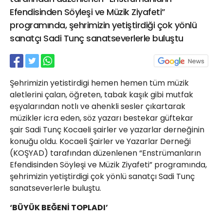
21 Gölcük
Efendisinden Söyleşi ve Müzik Ziyafeti”
02624132333
programında, şehrimizin yetiştirdiği çok yönlü
sanatçı Sadi Tunç sanatseverlerle buluştu
haber@golcukpostasi.com
Şehrimizin yetistirdigi hemen hemen tüm müzik
aletlerini çalan, öğreten, tabak kaşık gibi mutfak
eşyalarından notlı ve ahenkli sesler çıkartarak
müzikler icra eden, söz yazarı bestekar güftekar
şair Sadi Tunç Kocaeli şairler ve yazarlar derneğinin
konuğu oldu. Kocaeli Şairler ve Yazarlar Derneği
(KOŞYAD) tarafından düzenlenen “Enstrümanların
Efendisinden Söyleşi ve Müzik Ziyafeti” programında,
şehrimizin yetiştirdigi çok yönlü sanatçı Sadi Tunç
sanatseverlerle buluştu.
‘BÜYÜK BEĞENİ TOPLADI’