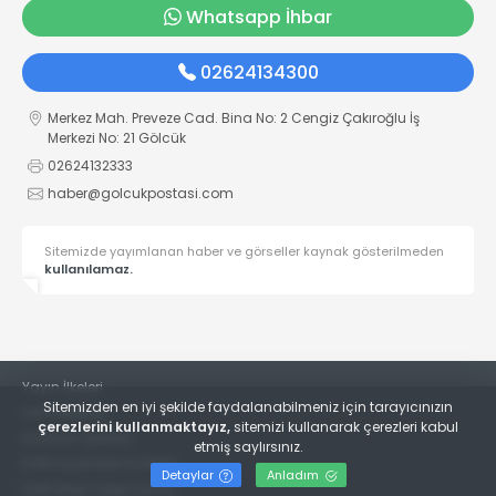
Whatsapp İhbar
02624134300
Merkez Mah. Preveze Cad. Bina No: 2 Cengiz Çakıroğlu İş
Merkezi No: 21 Gölcük
02624132333
haber@golcukpostasi.com
Sitemizde yayımlanan haber ve görseller kaynak gösterilmeden
kullanılamaz.
Yayın İlkeleri
Sitemizden en iyi şekilde faydalanabilmeniz için tarayıcınızın
Veri Politikası
çerezlerini kullanmaktayız,
sitemizi kullanarak çerezleri kabul
Kullanım Şartları
etmiş saylırsınız.
KVKK Aydınlatma Metni
Detaylar
Anladım
KVKK Bilgi Talep Formu