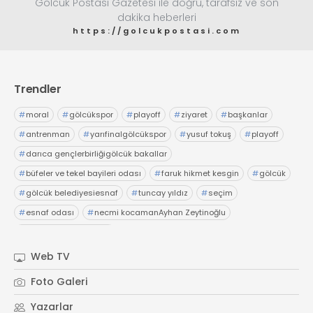
Gölcük Postası Gazetesi ile doğru, tarafsız ve son
dakika heberleri
https://golcukpostasi.com
Trendler
#
moral
#
gölcükspor
#
playoff
#
ziyaret
#
başkanlar
#
antrenman
#
yarıfinalgölcükspor
#
yusuf tokuş
#
playoff
#
darıca gençlerbirliğigölcük bakallar
#
büfeler ve tekel bayileri odası
#
faruk hikmet kesgin
#
gölcük
#
gölcük belediyesiesnaf
#
tuncay yıldız
#
seçim
#
esnaf odası
#
necmi kocamanAyhan Zeytinoğlu
#
Kocaeli Sanayi Odası
Web TV
Foto Galeri
Yazarlar