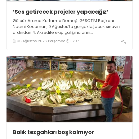
‘Ses getirecek projeler yapacağız’
Gölcük Arama Kurtarma Derneği GESOTİM Başkanı
Necmi Kocaman, 9 Ağustos’ta gerçekleşecek sınavın
ardından 4. Akredite ekip çalışmalarını
tamamlayacaklarını ifade ederek açıklamalarda
06 Ağustos 2026 Perşembe
16:07
bulundu. Kocaman, “Gölcük’te ve Kocaeli genelinde ses
getirecek projelerimizi tek tek hayata geçireceğiz” dedi
Balık tezgahları boş kalmıyor