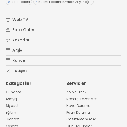
#
esnaf odası
#
necmi kocamanAyhan Zeytinoğlu
#
Kocaeli Sanayi Odası
Web TV
Foto Galeri
Yazarlar
Arşiv
Künye
İletişim
Kategoriler
Servisler
Gündem
Yol ve Trafik
Asayiş
Nöbetçi Eczaneler
Siyaset
Hava Durumu
Eğitim
Puan Durumu
Ekonomi
Gazete Manşetleri
Yaşam
Günlük Burçlar