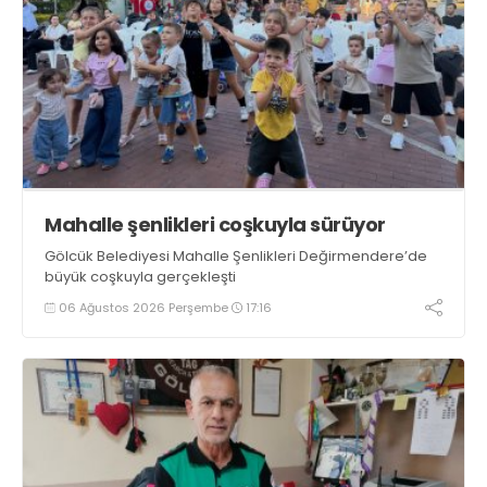
Mahalle şenlikleri coşkuyla sürüyor
Gölcük Belediyesi Mahalle Şenlikleri Değirmendere’de
büyük coşkuyla gerçekleşti
06 Ağustos 2026 Perşembe
17:16