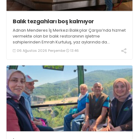
Balık tezgahları boş kalmıyor
Adnan Menderes İş Merkezi Balıkçılar Çarşısı’nda hizmet
vermekte olan bir balık restoranının işletme
sahiplerinden Emrah Kurtuluş, yaz aylarında da
tezgahlarda taze balık bulunduğunu ifade ederek “Yıl
06 Ağustos 2026 Perşembe
13:46
boyunca tezgahlarda taze balık bulmak mümkün
oluyor” dedi