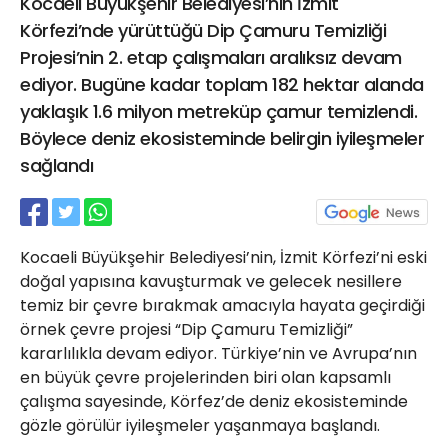
Kocaeli Büyükşehir Belediyesi’nin İzmit
21 Gölcük
Körfezi’nde yürüttüğü Dip Çamuru Temizliği
02624132333
Projesi’nin 2. etap çalışmaları aralıksız devam
haber@golcukpostasi.com
ediyor. Bugüne kadar toplam 182 hektar alanda
yaklaşık 1.6 milyon metreküp çamur temizlendi.
Böylece deniz ekosisteminde belirgin iyileşmeler
sağlandı
Kocaeli Büyükşehir Belediyesi’nin, İzmit Körfezi’ni eski
doğal yapısına kavuşturmak ve gelecek nesillere
temiz bir çevre bırakmak amacıyla hayata geçirdiği
örnek çevre projesi “Dip Çamuru Temizliği”
kararlılıkla devam ediyor. Türkiye’nin ve Avrupa’nın
en büyük çevre projelerinden biri olan kapsamlı
çalışma sayesinde, Körfez’de deniz ekosisteminde
gözle görülür iyileşmeler yaşanmaya başlandı.