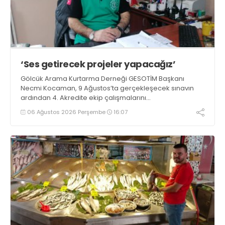
‘Ses getirecek projeler yapacağız’
Gölcük Arama Kurtarma Derneği GESOTİM Başkanı
Necmi Kocaman, 9 Ağustos’ta gerçekleşecek sınavın
ardından 4. Akredite ekip çalışmalarını
tamamlayacaklarını ifade ederek açıklamalarda
06 Ağustos 2026 Perşembe
16:07
bulundu. Kocaman, “Gölcük’te ve Kocaeli genelinde ses
getirecek projelerimizi tek tek hayata geçireceğiz” dedi