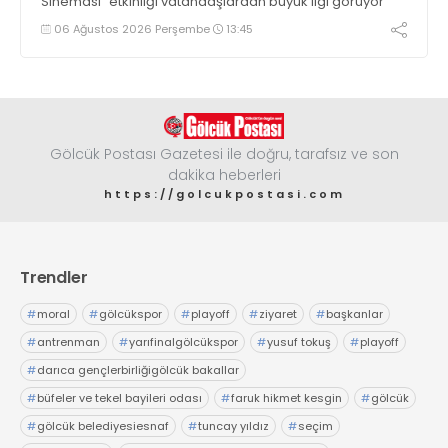
Sineması” etkinliği vatandaşlardan büyük ilgi görüyor
06 Ağustos 2026 Perşembe
13:45
Gölcük Postası Gazetesi ile doğru, tarafsız ve son
dakika heberleri
https://golcukpostasi.com
Trendler
#
moral
#
gölcükspor
#
playoff
#
ziyaret
#
başkanlar
#
antrenman
#
yarıfinalgölcükspor
#
yusuf tokuş
#
playoff
#
darıca gençlerbirliğigölcük bakallar
#
büfeler ve tekel bayileri odası
#
faruk hikmet kesgin
#
gölcük
#
gölcük belediyesiesnaf
#
tuncay yıldız
#
seçim