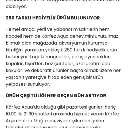
alabiliyor.
250 FARKLI HEDİYELİK ÜRÜN BULUNUYOR
Temel amacı yerli ve yabancı misafirlerin hem
Kocaeli hem de Körfez Aqua deneyimini unutulmaz
kılmak olan mağazada, akvaryumun kurumsal
kimliğini yansıtan yaklaşık 250 farklı hediyelik ürün
bulunuyor. Logolu magnetler, peluş oyuncaklar,
kupalar, tişörtler, bez çantalar, özel üretim oda
kokuları ve dekoratif ürünler başta olmak üzere her
yaştan ziyaretçiye hitap eden geniş bir ürün
yelpazesi sunuluyor.
ÜRÜN ÇEŞİTLİLİĞİ HER GEÇEN GÜN ARTIYOR
Körfez Aqua’da olduğu gibi pazartesi günleri hariç
10.00 ile 21.30 saatleri arasında hizmet veren Körfez
Aqua Hatıra Mağazası, ziyaretçilerden gelen
talepler doğrultusunda ürün gamını sürekli