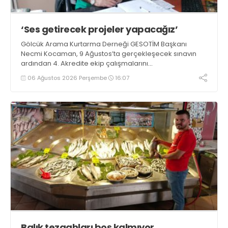
‘Ses getirecek projeler yapacağız’
Gölcük Arama Kurtarma Derneği GESOTİM Başkanı
Necmi Kocaman, 9 Ağustos’ta gerçekleşecek sınavın
ardından 4. Akredite ekip çalışmalarını
tamamlayacaklarını ifade ederek açıklamalarda
06 Ağustos 2026 Perşembe
16:07
bulundu. Kocaman, “Gölcük’te ve Kocaeli genelinde ses
getirecek projelerimizi tek tek hayata geçireceğiz” dedi
Balık tezgahları boş kalmıyor