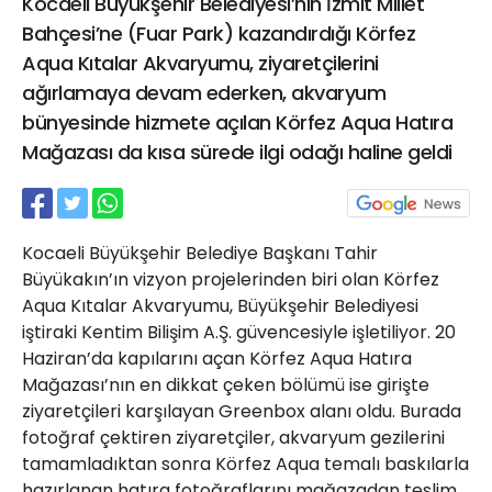
Kocaeli Büyükşehir Belediyesi’nin İzmit Millet
21 Gölcük
Bahçesi’ne (Fuar Park) kazandırdığı Körfez
02624132333
Aqua Kıtalar Akvaryumu, ziyaretçilerini
haber@golcukpostasi.com
ağırlamaya devam ederken, akvaryum
bünyesinde hizmete açılan Körfez Aqua Hatıra
Mağazası da kısa sürede ilgi odağı haline geldi
Kocaeli Büyükşehir Belediye Başkanı Tahir
Büyükakın’ın vizyon projelerinden biri olan Körfez
Aqua Kıtalar Akvaryumu, Büyükşehir Belediyesi
iştiraki Kentim Bilişim A.Ş. güvencesiyle işletiliyor. 20
Haziran’da kapılarını açan Körfez Aqua Hatıra
Mağazası’nın en dikkat çeken bölümü ise girişte
ziyaretçileri karşılayan Greenbox alanı oldu. Burada
fotoğraf çektiren ziyaretçiler, akvaryum gezilerini
tamamladıktan sonra Körfez Aqua temalı baskılarla
hazırlanan hatıra fotoğraflarını mağazadan teslim