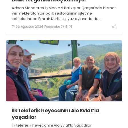
Adnan Menderes İş Merkezi Balıkçılar Çarşısı’nda hizmet
vermekte olan bir balık restoranının işletme
sahiplerinden Emrah Kurtuluş, yaz aylarında da
tezgahlarda taze balık bulunduğunu ifade ederek “Yıl
06 Ağustos 2026 Perşembe
13:46
boyunca tezgahlarda taze balık bulmak mümkün
oluyor” dedi
İlk teleferik heyecanını Alo Evlat’la
yaşadılar
İlk teleferik heyecanını Alo Evlat’la yaşadılar