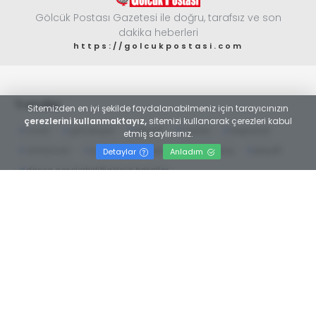
Gölcük Postası Gazetesi ile doğru, tarafsız ve son
dakika heberleri
https://golcukpostasi.com
Trendler
Sitemizden en iyi şekilde faydalanabilmeniz için tarayıcınızın
çerezlerini kullanmaktayız,
sitemizi kullanarak çerezleri kabul
#
moral
#
gölcükspor
#
playoff
#
ziyaret
#
başkanlar
etmiş saylırsınız.
#
antrenman
#
yarıfinalgölcükspor
#
yusuf tokuş
#
playoff
Detaylar
Anladım
#
darıca gençlerbirliğigölcük bakallar
#
büfeler ve tekel bayileri odası
#
faruk hikmet kesgin
#
gölcük
#
gölcük belediyesiesnaf
#
tuncay yıldız
#
seçim
#
esnaf odası
#
necmi kocamanAyhan Zeytinoğlu
#
Kocaeli Sanayi Odası
Web TV
Foto Galeri