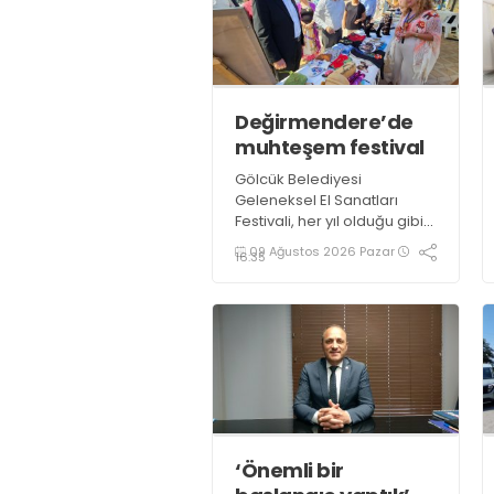
Değirmendere’de
muhteşem festival
Gölcük Belediyesi
Geleneksel El Sanatları
Festivali, her yıl olduğu gibi
bu yıl da göz nuru binlerce
09 Ağustos 2026 Pazar
16:35
ürün ve el emeği ustası
sanatçının katılımı ile 3 gün
boyunca Değirmendere
İskele meydanında
gerçekleştirildi
‘Önemli bir