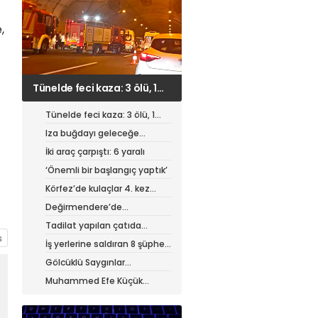
,
Iza buğdayı geleceğe
taşınıyor
Tünelde feci kaza: 3 ölü, 1
ağır yaralı
Iza buğdayı geleceğe
taşınıyor
İki araç çarpıştı: 6 yaralı
‘Önemli bir başlangıç yaptık’
Körfez’de kulaçlar 4. kez
atıldı
Değirmendere’de
muhteşem festival
Tadilat yapılan çatıda
yangın
İş yerlerine saldıran 8 şüpheli
tutuklandı
Gölcüklü Saygınlar
hizmetten memnun
Muhammed Efe Küçük
profesyonel oldu