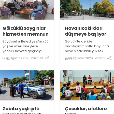
Gölcüklü Saygınlar
Hava sıcaklıkları
hizmetten memnun
düşmeye başlıyor
Büyükşehir Belediyesi’nin 65
Gölcük’te geride
yaş ve üzeri bireylere
bıraktığımız hafta boyunca
yönelik hayata geçirdiği
hava sıcaklıkları yüksek
“Saygınlar Kulübü”, İzmit’in
seviyelerde seyretmiş,
09 Ağustos 2026 Pazar
09 Ağustos 2026 Pazar
16:34
16:32
ardından Gölcük’te hizmete
güneşli hava özellikle öğle
açılmıştı. Üyeler, kulüpteki
saatlerinde vatandaşlara
hizmetlerden
zor anlar yaşatmıştı. Yeni
memnuniyetlerini ifade etti
haftada sıcaklıkların bir
miktar düşmesi beklenirken
parçalı bulutlu ve güneşli
hava ihtimali öne çıkıyor
Zabıta yaşlı çifti
Çocuklar, afetlere