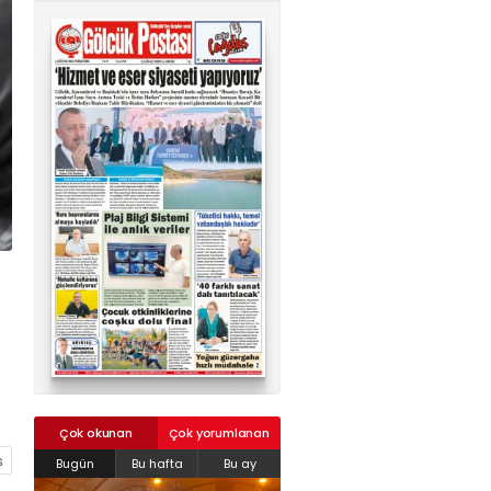
02624132333
haber@golcukpostasi.com
Çok okunan
Çok yorumlanan
Bugün
Bu hafta
Bu ay