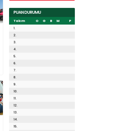
PUAN DURUMU
Takım
O
G
B
M
P
1.
2.
3.
4.
5.
6.
7.
8.
9.
10.
11.
12.
13.
14.
15.