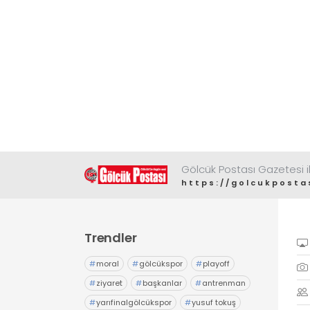
Gölcük Postası Gazetesi il
https://golcukposta
Trendler
#
moral
#
gölcükspor
#
playoff
#
ziyaret
#
başkanlar
#
antrenman
#
yarıfinalgölcükspor
#
yusuf tokuş