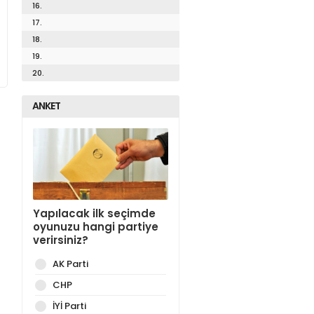
16.
17.
18.
19.
20.
ANKET
Yapılacak ilk seçimde
oyunuzu hangi partiye
verirsiniz?
AK Parti
CHP
İYİ Parti