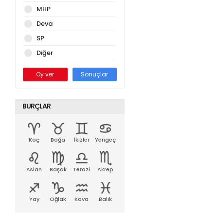
MHP
Deva
SP
Diğer
Oy ver
Sonuçlar
BURÇLAR
Koç
Boğa
İkizler
Yengeç
Aslan
Başak
Terazi
Akrep
Yay
Oğlak
Kova
Balık