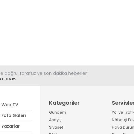
e doğru, tarafsız ve son dakika heberleri
si.com
Kategoriler
Servisle
Web TV
Gündem
Yol ve Trafi
Foto Galeri
Asayiş
Nöbetçi Ec
Yazarlar
Siyaset
Hava Duru