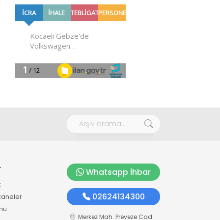
r
Whatsapp İhbar
k
02624134300
zaneler
mu
Merkez Mah. Preveze Cad.