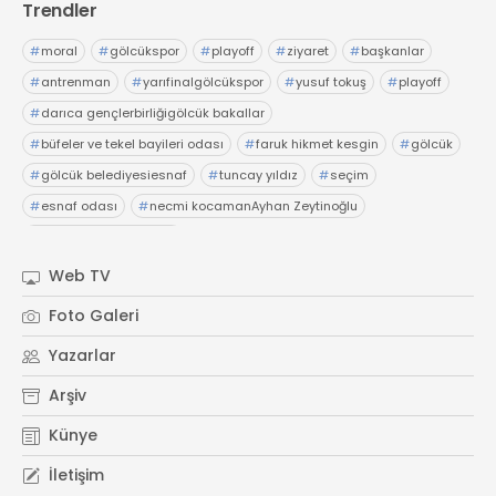
Trendler
#
moral
#
gölcükspor
#
playoff
#
ziyaret
#
başkanlar
#
antrenman
#
yarıfinalgölcükspor
#
yusuf tokuş
#
playoff
#
darıca gençlerbirliğigölcük bakallar
#
büfeler ve tekel bayileri odası
#
faruk hikmet kesgin
#
gölcük
#
gölcük belediyesiesnaf
#
tuncay yıldız
#
seçim
#
esnaf odası
#
necmi kocamanAyhan Zeytinoğlu
#
Kocaeli Sanayi Odası
Web TV
Foto Galeri
Yazarlar
Arşiv
Künye
İletişim