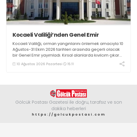
Kocaeli Valiliği’nden Genel Emir
Kocaeli Valiliği, orman yangınlarını önlemek amacıyla 10
Ağustos-31 Ekim 2026 tarihleri arasında geçerli olacak
bir Genel Emir yayımladı. Kırsal alanlarda kıvılcım çıkaran
makine kullanacak kişilerin önceden kolluk kuvvetlerine
10 Ağustos 2026 Pazartesi
15:11
bildirim yapması ve yanlarında 6 kilogramlık yangın tüpü
bulundurması zorunlu hale getirildi
Gölcük Postası Gazetesi ile doğru, tarafsız ve son
dakika heberleri
https://golcukpostasi.com