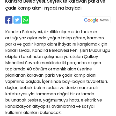
Kandıra Belediyesi, Seyrek’te karavan parkı ve
21 Gölcük
çadır kamp alanı inşaatına başladı
02624132333
haber@golcukpostasi.com
Kandıra Belediyesi, özellikle ilçemizde turizmin
arttığı yaz aylarında yoğun talep gören, karavan
parkı ve çadır kamp alanı ihtiyacını karşılamak için
kolları sıvadı. Kandıra Belediyesi Fen İşleri Müdürlüğü
ekipleri tarafından çalışması yürütülen Çalköy
Mahallesi Seyrek mevkiinde iki parçadan oluşan
toplamda 40 dönüm ormanlık alan üzerine
planlanan karavan parkı ve çadır kamp alanı
yapımına başladı. İçerisinde bay-bayan tuvaletleri,
duşlar, bebek bakım odası ve deniz manzaralı
kafeteryasıyla tamamen doğal bir ortamda
bulunacak tesiste, yağmursuyu hattı, elektrik ve
kanalizasyon altyapısı, aydınlatma ve sosyal
kullanım alanları bulunacak.