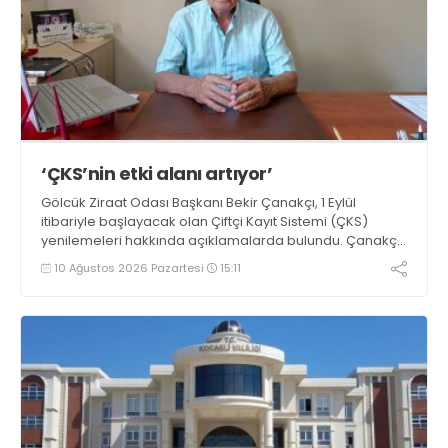
‘ÇKS’nin etki alanı artıyor’
Gölcük Ziraat Odası Başkanı Bekir Çanakçı, 1 Eylül
itibariyle başlayacak olan Çiftçi Kayıt Sistemi (ÇKS)
yenilemeleri hakkında açıklamalarda bulundu. Çanakçı,
“Çiftçi Kayıt Sistemi formatı, yaygınlaşması ve etki alanı
10 Ağustos 2026 Pazartesi
15:11
her yıl artarak devam etmektedir” dedi