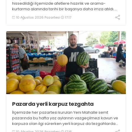
hissedildiği ilçemizde afetlere hazırlık ve arama-
kurtarma alanında tarihi bir başarıya daha imza atıldı.
Gölcük Arama Kurtarma Derneği (GESOTİM),
10 Ağustos 2026 Pazartesi
17:17
bünyesindeki 4. arama-kurtarma ekibinin akreditasyon
sürecini başarıyla tamamladı
Pazarda yerli karpuz tezgahta
İlçemizde her pazartesi kurulan Yeni Mahalle semt
pazarında bu hafta yaz aylarının vazgeçilmezi kavun ve
karpuza olan ilgi sürerken yerli karpuz da tezgahlarda
yerini aldı
10 Ağustos 2026 Pazartesi
17:16