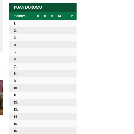
PUAN DURUMU
Takım
O
G
B
M
P
1.
2.
3.
4.
5.
6.
7.
8.
9.
10.
11.
12.
13.
14.
15.
16.