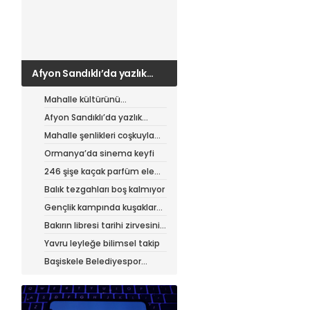
Afyon Sandıklı’da yazlık
patates hasadı
Mahalle kültürünü
canlandıran şenlik
Afyon Sandıklı’da yazlık
patates hasadı
Mahalle şenlikleri coşkuyla
sürüyor
Ormanya’da sinema keyfi
246 şişe kaçak parfüm ele
geçirildi
Balık tezgahları boş kalmıyor
Gençlik kampında kuşaklar
buluştu
Bakırın libresi tarihi zirvesini
test ediyor
Yavru leyleğe bilimsel takip
Başiskele Belediyespor
Gelişim Ligi’ne hazır