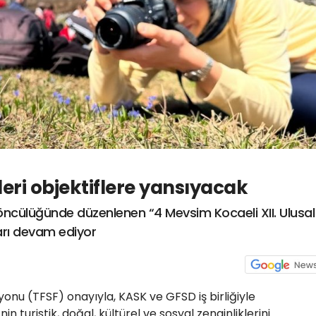
leri objektiflere yansıyacak
 öncülüğünde düzenlenen “4 Mevsim Kocaeli XII. Ulusal
arı devam ediyor
onu (TFSF) onayıyla, KASK ve GFSD iş birliğiyle
in turistik, doğal, kültürel ve sosyal zenginliklerini