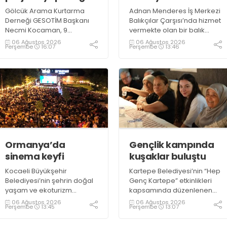
Gölcük Arama Kurtarma
Adnan Menderes İş Merkezi
Derneği GESOTİM Başkanı
Balıkçılar Çarşısı’nda hizmet
Necmi Kocaman, 9
vermekte olan bir balık
Ağustos’ta gerçekleşecek
restoranının işletme
06 Ağustos 2026
06 Ağustos 2026
Perşembe
16:07
Perşembe
13:46
sınavın ardından 4. Akredite
sahiplerinden Emrah
ekip çalışmalarını
Kurtuluş, yaz aylarında da
tamamlayacaklarını ifade
tezgahlarda taze balık
ederek açıklamalarda
bulunduğunu ifade ederek
bulundu. Kocaman,
“Yıl boyunca tezgahlarda
“Gölcük’te ve Kocaeli
taze balık bulmak mümkün
genelinde ses getirecek
oluyor” dedi
projelerimizi tek tek hayata
geçireceğiz” dedi
Ormanya’da
Gençlik kampında
sinema keyfi
kuşaklar buluştu
Kocaeli Büyükşehir
Kartepe Belediyesi’nin “Hep
Belediyesi’nin şehrin doğal
Genç Kartepe” etkinlikleri
yaşam ve ekoturizm
kapsamında düzenlenen
merkezi Ormanya’da
Gençlik ve Gelişim Kampı’na
06 Ağustos 2026
06 Ağustos 2026
Perşembe
13:45
Perşembe
13:07
düzenlediği “Gece
katılan gençler, Kocaeli
Sineması” etkinliği
Huzurevi sakinleriyle bir