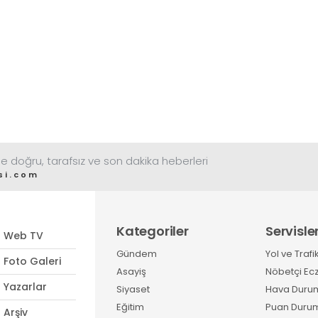
e doğru, tarafsız ve son dakika heberleri
si.com
Kategoriler
Servisle
Web TV
Gündem
Yol ve Trafi
Foto Galeri
Asayiş
Nöbetçi Ec
Yazarlar
Siyaset
Hava Duru
Eğitim
Puan Duru
Arşiv