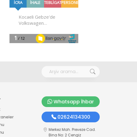
r
Whatsapp İhbar
k
02624134300
zaneler
mu
Merkez Mah. Preveze Cad.
mu
Bina No: 2 Cengiz