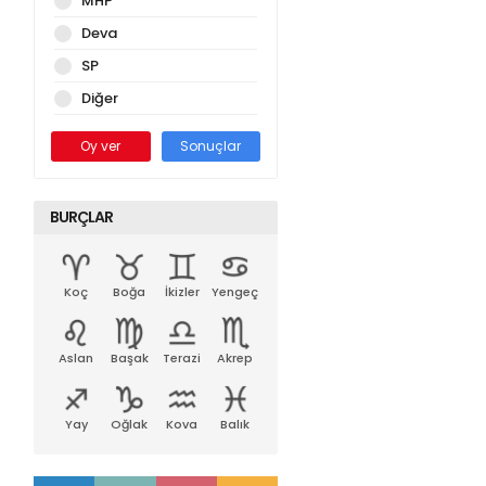
MHP
Deva
SP
Diğer
Oy ver
Sonuçlar
BURÇLAR
Koç
Boğa
İkizler
Yengeç
Aslan
Başak
Terazi
Akrep
Yay
Oğlak
Kova
Balık