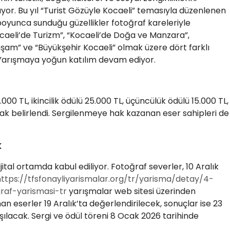
yor. Bu yıl “Turist Gözüyle Kocaeli” temasıyla düzenlenen
oyunca sunduğu güzellikler fotoğraf kareleriyle
ocaeli’de Turizm”, “Kocaeli’de Doğa ve Manzara”,
Yaşam” ve “Büyükşehir Kocaeli” olmak üzere dört farklı
 Yarışmaya yoğun katılım devam ediyor.
000 TL, ikincilik ödülü 25.000 TL, üçüncülük ödülü 15.000 TL,
rak belirlendi. Sergilenmeye hak kazanan eser sahipleri de
K
ital ortamda kabul ediliyor. Fotoğraf severler, 10 Aralık
https://tfsfonayliyarismalar.org/tr/yarisma/detay/4-
raf-yarismasi-tr
yarışmalar web sitesi üzerinden
n eserler 19 Aralık’ta değerlendirilecek, sonuçlar ise 23
ılacak. Sergi ve ödül töreni 8 Ocak 2026 tarihinde