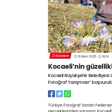
Gündem
13 Ekim 2025
16:51
Kocaeli’nin güzellik
Kocaeli Büyükşehir Belediyesi
Fotoğraf Yarışması” başvurul
Türkiye Fotoğraf Sanatı Federasy
gerçekleştirilen yarışma; Kocaeli’n