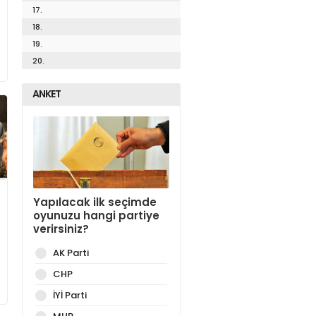
17.
18.
19.
20.
ANKET
Yapılacak ilk seçimde
oyunuzu hangi partiye
verirsiniz?
AK Parti
CHP
İYİ Parti