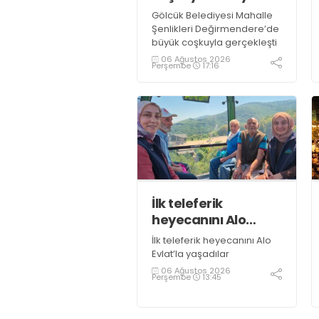
Gölcük Belediyesi Mahalle
Şenlikleri Değirmendere’de
büyük coşkuyla gerçekleşti
06 Ağustos 2026
Perşembe
17:16
İlk teleferik
heyecanını Alo
Evlat’la yaşadılar
İlk teleferik heyecanını Alo
Evlat’la yaşadılar
06 Ağustos 2026
Perşembe
13:45