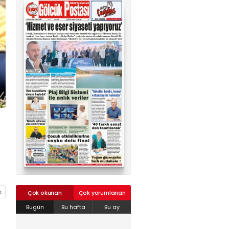
02624132333
haber@golcukpostasi.com
Çok okunan
Çok yorumlanan
Bugün
Bu hafta
Bu ay