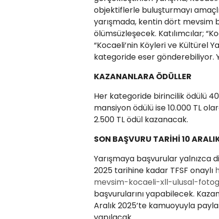
objektiflerle buluşturmayı amaçlı
yarışmada, kentin dört mevsim b
ölümsüzleşecek. Katılımcılar; “K
“Kocaeli’nin Köyleri ve Kültürel 
kategoride eser gönderebiliyor.
KAZANANLARA ÖDÜLLER
Her kategoride birincilik ödülü 40.
mansiyon ödülü ise 10.000 TL ola
2.500 TL ödül kazanacak.
SON BAŞVURU TARİHİ 10 ARALI
Yarışmaya başvurular yalnızca dij
2025 tarihine kadar TFSF onaylı
mevsim-kocaeli-xll-ulusal-fotog
başvurularını yapabilecek. Kazana
Aralık 2025’te kamuoyuyla paylaş
yapılacak.