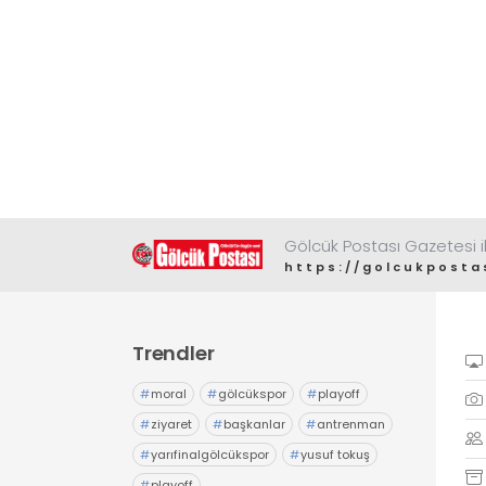
Gölcük Postası Gazetesi il
https://golcukposta
Trendler
#
moral
#
gölcükspor
#
playoff
#
ziyaret
#
başkanlar
#
antrenman
#
yarıfinalgölcükspor
#
yusuf tokuş
#
playoff