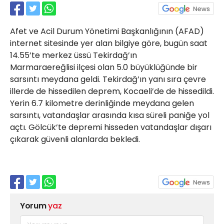
21 Gölcük
02624132333
Afet ve Acil Durum Yönetimi Başkanlığının (AFAD)
haber@golcukpostasi.com
internet sitesinde yer alan bilgiye göre, bugün saat
14.55’te merkez üssü Tekirdağ’ın
Marmaraereğlisi ilçesi olan 5.0 büyüklüğünde bir
sarsıntı meydana geldi. Tekirdağ’ın yanı sıra çevre
illerde de hissedilen deprem, Kocaeli’de de hissedildi.
Yerin 6.7 kilometre derinliğinde meydana gelen
sarsıntı, vatandaşlar arasında kısa süreli paniğe yol
açtı. Gölcük’te depremi hisseden vatandaşlar dışarı
çıkarak güvenli alanlarda bekledi.
Yorum
yaz