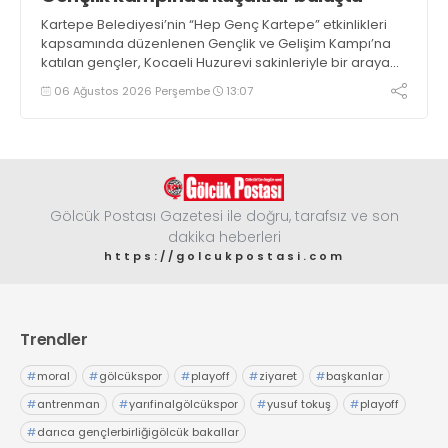
Kartepe Belediyesi’nin “Hep Genç Kartepe” etkinlikleri
kapsamında düzenlenen Gençlik ve Gelişim Kampı’na
katılan gençler, Kocaeli Huzurevi sakinleriyle bir araya
geldi
06 Ağustos 2026 Perşembe
13:07
Gölcük Postası Gazetesi ile doğru, tarafsız ve son
dakika heberleri
https://golcukpostasi.com
Trendler
#
moral
#
gölcükspor
#
playoff
#
ziyaret
#
başkanlar
#
antrenman
#
yarıfinalgölcükspor
#
yusuf tokuş
#
playoff
#
darıca gençlerbirliğigölcük bakallar