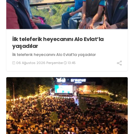
İlk teleferik heyecanını Alo Evlat’la
yaşadılar
İlk teleferik heyecanını Alo Evlat’la yaşadılar
06 Ağustos 2026 Perşembe
13:45