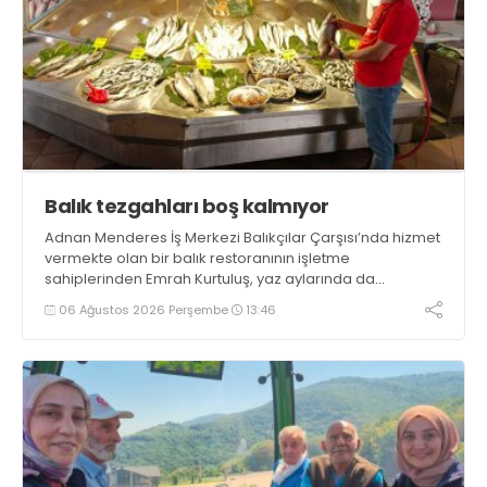
Balık tezgahları boş kalmıyor
Adnan Menderes İş Merkezi Balıkçılar Çarşısı’nda hizmet
vermekte olan bir balık restoranının işletme
sahiplerinden Emrah Kurtuluş, yaz aylarında da
tezgahlarda taze balık bulunduğunu ifade ederek “Yıl
06 Ağustos 2026 Perşembe
13:46
boyunca tezgahlarda taze balık bulmak mümkün
oluyor” dedi