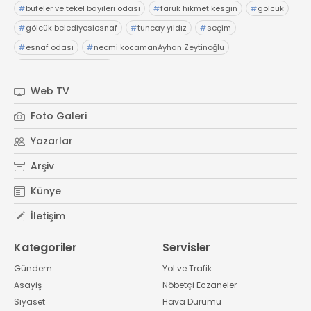
#
büfeler ve tekel bayileri odası
#
faruk hikmet kesgin
#
gölcük
#
gölcük belediyesiesnaf
#
tuncay yıldız
#
seçim
#
esnaf odası
#
necmi kocamanAyhan Zeytinoğlu
#
Kocaeli Sanayi Odası
Web TV
Foto Galeri
Yazarlar
Arşiv
Künye
İletişim
Kategoriler
Servisler
Gündem
Yol ve Trafik
Asayiş
Nöbetçi Eczaneler
Siyaset
Hava Durumu