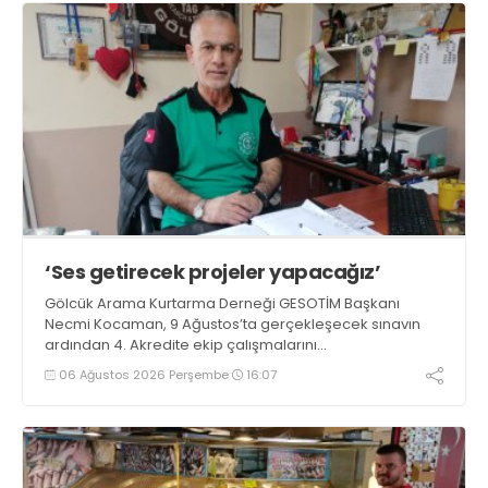
‘Ses getirecek projeler yapacağız’
Gölcük Arama Kurtarma Derneği GESOTİM Başkanı
Necmi Kocaman, 9 Ağustos’ta gerçekleşecek sınavın
ardından 4. Akredite ekip çalışmalarını
tamamlayacaklarını ifade ederek açıklamalarda
06 Ağustos 2026 Perşembe
16:07
bulundu. Kocaman, “Gölcük’te ve Kocaeli genelinde ses
getirecek projelerimizi tek tek hayata geçireceğiz” dedi