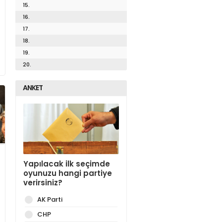
15.
16.
17.
18.
19.
20.
ANKET
Yapılacak ilk seçimde
oyunuzu hangi partiye
verirsiniz?
AK Parti
CHP