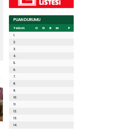
PUAN DURUMU
Takım
O
G
B
M
P
1.
2.
3.
4.
5.
6.
7.
8.
9.
10.
11.
12.
13.
14.