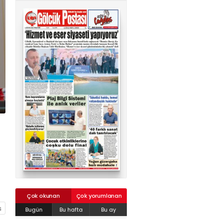
02624132333
haber@golcukpostasi.com
Çok okunan
Çok yorumlanan
Bugün
Bu hafta
Bu ay