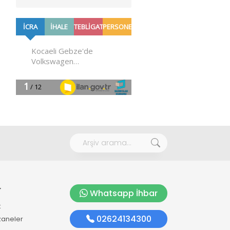
r
Whatsapp İhbar
k
02624134300
zaneler