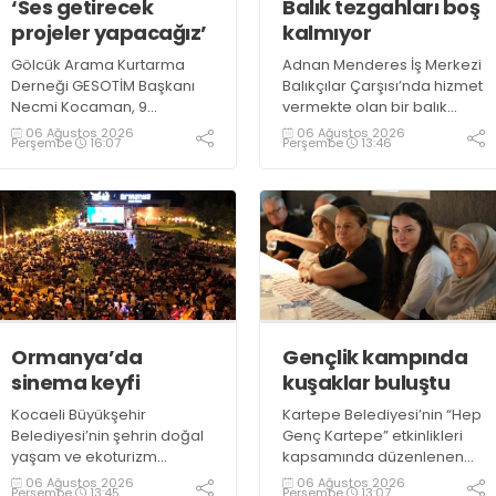
‘Ses getirecek
Balık tezgahları boş
projeler yapacağız’
kalmıyor
Gölcük Arama Kurtarma
Adnan Menderes İş Merkezi
Derneği GESOTİM Başkanı
Balıkçılar Çarşısı’nda hizmet
Necmi Kocaman, 9
vermekte olan bir balık
Ağustos’ta gerçekleşecek
restoranının işletme
06 Ağustos 2026
06 Ağustos 2026
Perşembe
16:07
Perşembe
13:46
sınavın ardından 4. Akredite
sahiplerinden Emrah
ekip çalışmalarını
Kurtuluş, yaz aylarında da
tamamlayacaklarını ifade
tezgahlarda taze balık
ederek açıklamalarda
bulunduğunu ifade ederek
bulundu. Kocaman,
“Yıl boyunca tezgahlarda
“Gölcük’te ve Kocaeli
taze balık bulmak mümkün
genelinde ses getirecek
oluyor” dedi
projelerimizi tek tek hayata
geçireceğiz” dedi
Ormanya’da
Gençlik kampında
sinema keyfi
kuşaklar buluştu
Kocaeli Büyükşehir
Kartepe Belediyesi’nin “Hep
Belediyesi’nin şehrin doğal
Genç Kartepe” etkinlikleri
yaşam ve ekoturizm
kapsamında düzenlenen
merkezi Ormanya’da
Gençlik ve Gelişim Kampı’na
06 Ağustos 2026
06 Ağustos 2026
Perşembe
13:45
Perşembe
13:07