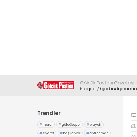
Gölcük Postası Gazetesi il
https://golcukposta
Trendler
#
moral
#
gölcükspor
#
playoff
#
ziyaret
#
başkanlar
#
antrenman