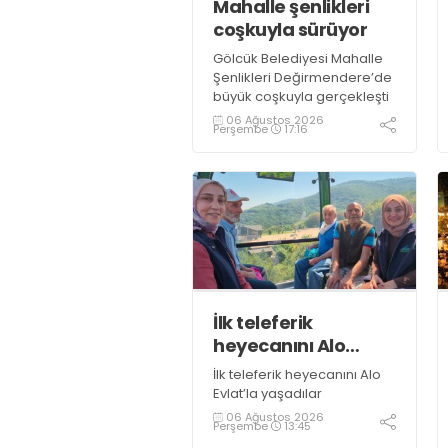
Mahalle şenlikleri
coşkuyla sürüyor
Gölcük Belediyesi Mahalle
Şenlikleri Değirmendere’de
büyük coşkuyla gerçekleşti
06 Ağustos 2026
Perşembe
17:16
İlk teleferik
heyecanını Alo
Evlat’la yaşadılar
İlk teleferik heyecanını Alo
Evlat’la yaşadılar
06 Ağustos 2026
Perşembe
13:45