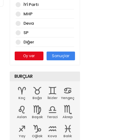
İYİ Parti
MHP
Deva
SP
Diğer
Oy ver
Sonuçlar
BURÇLAR
Koç
Boğa
İkizler
Yengeç
Aslan
Başak
Terazi
Akrep
Yay
Oğlak
Kova
Balık