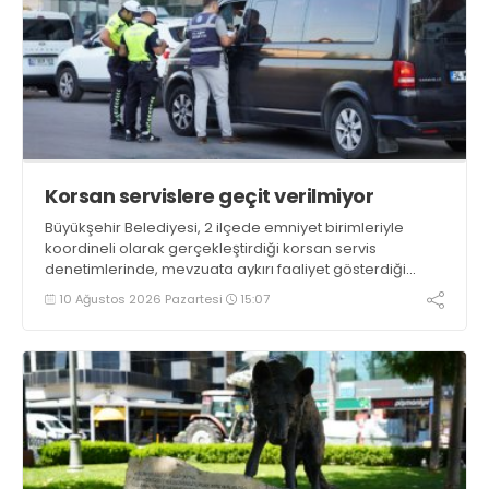
Korsan servislere geçit verilmiyor
Büyükşehir Belediyesi, 2 ilçede emniyet birimleriyle
koordineli olarak gerçekleştirdiği korsan servis
denetimlerinde, mevzuata aykırı faaliyet gösterdiği
tespit edilen 12 araca idari yaptırım uyguladı. Denetimler
10 Ağustos 2026 Pazartesi
15:07
kapsamında 1 araç ise trafikten men edildi