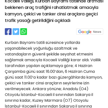
Kocaeli Valiliği, Kurban Bayramı tatilinde artması
21 Gölcük
beklenen araç trafiğini rahatlatmak amacıyla
02624132333
kamyon, çekici ve tanker cinsi araçlara geçici
haber@golcukpostasi.com
trafik yasağı getirildiğini açıkladı
Kurban Bayramı tatili süresince yollarda
yaşanabilecek yoğunluğu azaltmak ve
vatandaşların güvenli şekilde seyahat etmesini
sağlamak amacıyla Kocaeli Valiliği karar aldı. Valilik
tarafından yapılan açıklamaya göre; 4 Haziran
Çarşamba günü saat 16.00’dan, 6 Haziran Cuma
günü saat 11.00’a kadar bazı güzergâhlarda kamyon,
çekici ve tanker cinsi araçların seyirlerine izin
verilmeyecek. Ankara yönüne; Anadolu (O4)
Otoyolu İstanbul-Kocaeli il sınırından Sakarya il
sınırına kadar, Kuzey Marmara (O7) Otoyolu
İstanbul-Kocaeli il sınırından Sakarya il sınırına