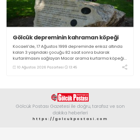
Gölcük depreminin kahraman köpeği
Kocaeli’de, 17 Ağustos 1999 depreminde enkaz altında
kalan 3 yaşındaki çocuğu 82 saat sonra bularak
kurtarılmasını sağlayan Macar arama kurtarma köpeği
Mancs’ın İzmit’teki anıtı, Türk-Macar dostluğunun
10 Ağustos 2026 Pazartesi
13:45
nişanesi olarak varlığını sürdürüyor
Gölcük Postası Gazetesi ile doğru, tarafsız ve son
dakika heberleri
https://golcukpostasi.com