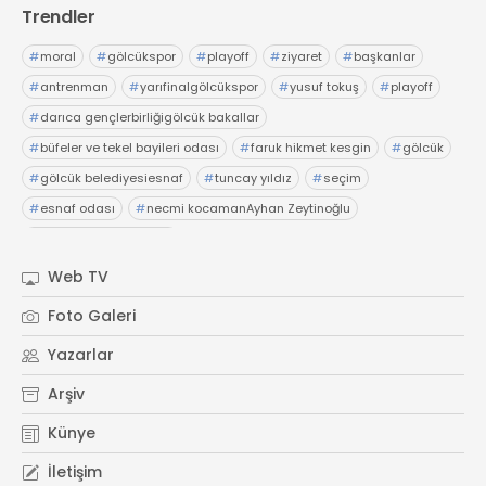
Trendler
#
moral
#
gölcükspor
#
playoff
#
ziyaret
#
başkanlar
#
antrenman
#
yarıfinalgölcükspor
#
yusuf tokuş
#
playoff
#
darıca gençlerbirliğigölcük bakallar
#
büfeler ve tekel bayileri odası
#
faruk hikmet kesgin
#
gölcük
#
gölcük belediyesiesnaf
#
tuncay yıldız
#
seçim
#
esnaf odası
#
necmi kocamanAyhan Zeytinoğlu
#
Kocaeli Sanayi Odası
Web TV
Foto Galeri
Yazarlar
Arşiv
Künye
İletişim