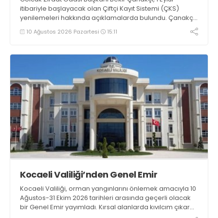
itibariyle başlayacak olan Çiftçi Kayıt Sistemi (ÇKS)
yenilemeleri hakkında açıklamalarda bulundu. Çanakçı,
“Çiftçi Kayıt Sistemi formatı, yaygınlaşması ve etki alanı
10 Ağustos 2026 Pazartesi
15:11
her yıl artarak devam etmektedir” dedi
Kocaeli Valiliği’nden Genel Emir
Kocaeli Valiliği, orman yangınlarını önlemek amacıyla 10
Ağustos-31 Ekim 2026 tarihleri arasında geçerli olacak
bir Genel Emir yayımladı. Kırsal alanlarda kıvılcım çıkaran
makine kullanacak kişilerin önceden kolluk kuvvetlerine