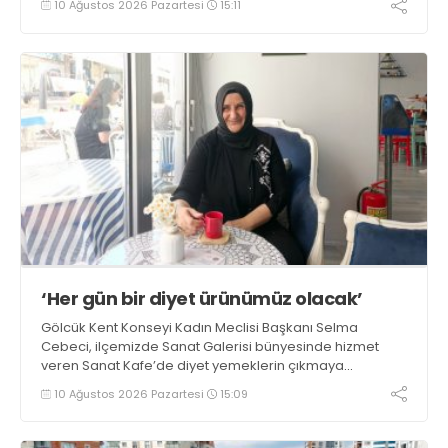
10 Ağustos 2026 Pazartesi
15:11
bildirim yapması ve yanlarında 6 kilogramlık yangın tüpü
bulundurması zorunlu hale getirildi
‘Her gün bir diyet ürünümüz olacak’
Gölcük Kent Konseyi Kadın Meclisi Başkanı Selma
Cebeci, ilçemizde Sanat Galerisi bünyesinde hizmet
veren Sanat Kafe’de diyet yemeklerin çıkmaya
başladığını ifade etti. Cebeci, “Amacımız sağlıklı,
10 Ağustos 2026 Pazartesi
15:09
besleyici ve hafif yemekler yapmak. Haftanın her günü
mutlaka bir çeşit diyet ürünümüz olacak” dedi