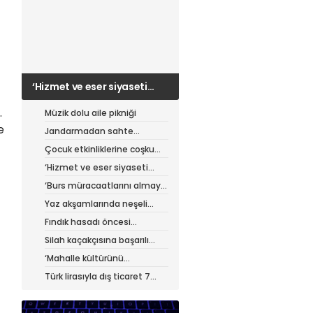
‘Hizmet ve eser siyaseti
yapıyoruz’
.
Müzik dolu aile pikniği
e
Jandarmadan sahte
çantacılara darbe
Çocuk etkinliklerine coşku
dolu final
‘Hizmet ve eser siyaseti
yapıyoruz’
‘Burs müracaatlarını almaya
başladık’
Yaz akşamlarında neşeli
etkinlikler
Fındık hasadı öncesi
üreticiye yol desteği
Silah kaçakçısına başarılı
operasyon
‘Mahalle kültürünü
güçlendiriyoruz’
Türk lirasıyla dış ticaret 7
ayda 900 milyar lirayı aştı