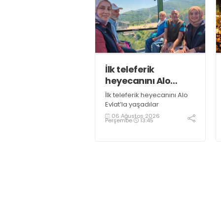
İlk teleferik
heyecanını Alo
Evlat’la yaşadılar
İlk teleferik heyecanını Alo
Evlat’la yaşadılar
06 Ağustos 2026
Perşembe
13:45