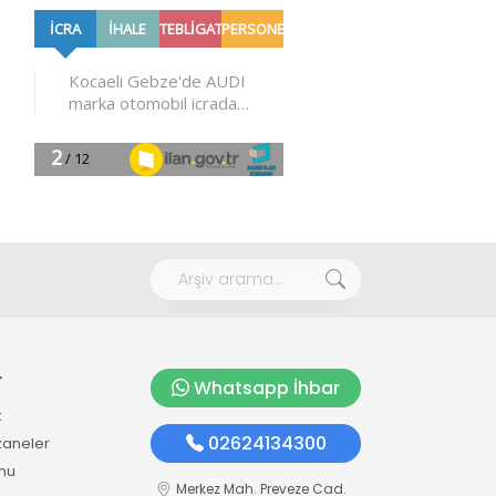
r
Whatsapp İhbar
k
02624134300
zaneler
mu
Merkez Mah. Preveze Cad.