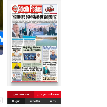
02624132333
haber@golcukpostasi.com
Çok okunan
Çok yorumlanan
Bugün
Bu hafta
Bu ay