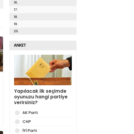
16.
17.
18.
19.
20.
ANKET
Yapılacak ilk seçimde
oyunuzu hangi partiye
verirsiniz?
AK Parti
CHP
İYİ Parti