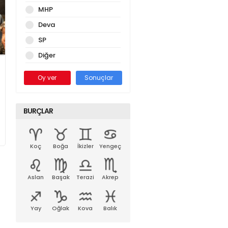
MHP
Deva
SP
Diğer
Oy ver
Sonuçlar
BURÇLAR
Koç
Boğa
İkizler
Yengeç
Aslan
Başak
Terazi
Akrep
Yay
Oğlak
Kova
Balık