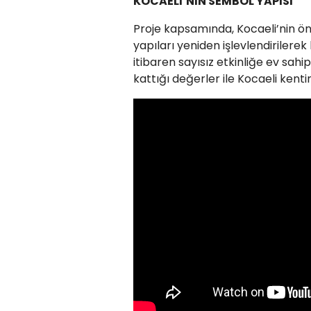
KOCAELİ’NİN SEMBOL YAPISI
Proje kapsamında, Kocaeli’nin öne
yapıları yeniden işlevlendiriler
itibaren sayısız etkinliğe ev sahi
kattığı değerler ile Kocaeli kenti