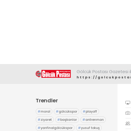
Gölcük Postası Gazetesi il
https://golcukposta
Trendler
#
moral
#
gölcükspor
#
playoff
#
ziyaret
#
başkanlar
#
antrenman
#
yarıfinalgölcükspor
#
yusuf tokuş