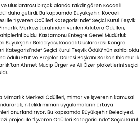
l ve uluslararası birçok alanda takdir gören Kocaeli
ödül daha getirdi. Bu kapsamda Büyükşehir, Kocaeli
i ile “İşveren Ödülleri Kategorisi’nde” Seçici Kurul Teşvik
Mimarlık Merkezi tarafından verilen Arkitera Ödülleri,
sahiplerini buldu. Kastamonu Entegre Genel Müdürlük
li Büyükşehir Belediyesi, Kocaeli Uluslararası Kongre
eri Kategorisi’nde” Seçici Kurul Teşvik Ödülü’nün sahibi oldu
na ödülü Etüt ve Projeler Dairesi Başkanı Serkan Ihlamur il
rlık’tan Ahmet Mucip Ürger ve Ali Özer plaketlerini seçici
ldı.
era Mimarlık Merkezi Ödülleri, mimar ve işverenin kamusal
ndurarak, nitelikli mimari uygulamaların ortaya
nleri onurlandırıyor. Bu kapsamda Büyükşehir Belediyesi,
i projesi ile “İşveren Ödülleri Kategorisi’nde” Seçici Kurul