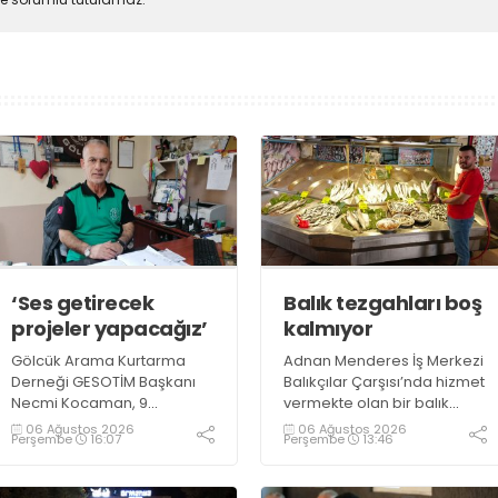
‘Ses getirecek
Balık tezgahları boş
projeler yapacağız’
kalmıyor
Gölcük Arama Kurtarma
Adnan Menderes İş Merkezi
Derneği GESOTİM Başkanı
Balıkçılar Çarşısı’nda hizmet
Necmi Kocaman, 9
vermekte olan bir balık
Ağustos’ta gerçekleşecek
restoranının işletme
06 Ağustos 2026
06 Ağustos 2026
Perşembe
16:07
Perşembe
13:46
sınavın ardından 4. Akredite
sahiplerinden Emrah
ekip çalışmalarını
Kurtuluş, yaz aylarında da
tamamlayacaklarını ifade
tezgahlarda taze balık