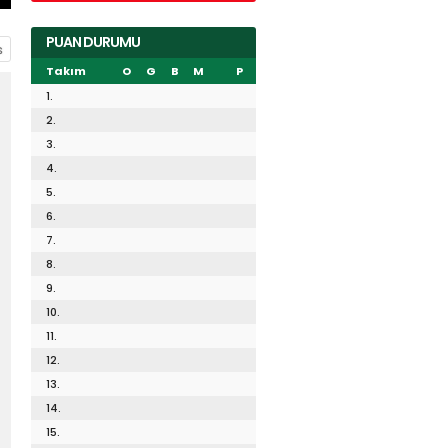
PUAN DURUMU
Takım
O
G
B
M
P
1.
2.
3.
4.
5.
6.
7.
8.
9.
10.
11.
12.
13.
14.
15.