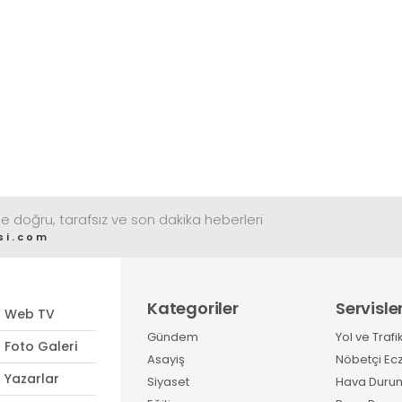
e doğru, tarafsız ve son dakika heberleri
si.com
Kategoriler
Servisle
Web TV
Gündem
Yol ve Trafi
Foto Galeri
Asayiş
Nöbetçi Ec
Yazarlar
Siyaset
Hava Duru