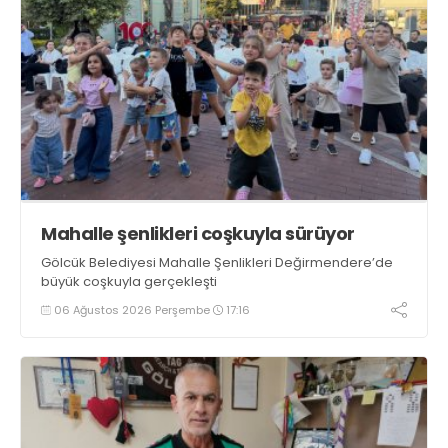
Mahalle şenlikleri coşkuyla sürüyor
Gölcük Belediyesi Mahalle Şenlikleri Değirmendere’de
büyük coşkuyla gerçekleşti
06 Ağustos 2026 Perşembe
17:16