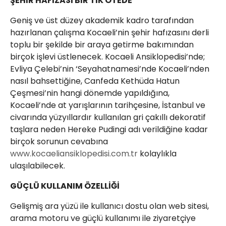
ŞEHİR HAFIZASI BİR TIK ÖTEDE
Geniş ve üst düzey akademik kadro tarafından
hazırlanan çalışma Kocaeli’nin şehir hafızasını derli
toplu bir şekilde bir araya getirme bakımından
birçok işlevi üstlenecek. Kocaeli Ansiklopedisi’nde;
Evliya Çelebi’nin ‘Seyahatnamesi’nde Kocaeli’nden
nasıl bahsettiğine, Canfeda Kethüda Hatun
Çeşmesi’nin hangi dönemde yapıldığına,
Kocaeli’nde at yarışlarının tarihçesine, İstanbul ve
civarında yüzyıllardır kullanılan gri çakıllı dekoratif
taşlara neden Hereke Pudingi adı verildiğine kadar
birçok sorunun cevabına
www.kocaeliansiklopedisi.com.tr
kolaylıkla
ulaşılabilecek.
GÜÇLÜ KULLANIM ÖZELLİĞİ
Gelişmiş ara yüzü ile kullanıcı dostu olan web sitesi,
arama motoru ve güçlü kullanımı ile ziyaretçiye