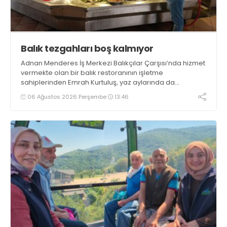
Balık tezgahları boş kalmıyor
Adnan Menderes İş Merkezi Balıkçılar Çarşısı’nda hizmet
vermekte olan bir balık restoranının işletme
sahiplerinden Emrah Kurtuluş, yaz aylarında da
tezgahlarda taze balık bulunduğunu ifade ederek “Yıl
06 Ağustos 2026 Perşembe
13:46
boyunca tezgahlarda taze balık bulmak mümkün
oluyor” dedi