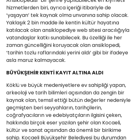
Ansiklopedisi” bir şehre yapılabilecek en kıymetli
hizmetlerden biri, ayrıca içeriği itibariyle de
‘yaşayan’ tek kaynak olma unvanına sahip olacak.
Yaklaşık 2 bin madde ile kentin kültür hayatına
katılacak olan ansiklopediye web sitesi aracılığıyla
vatandaşlar katkı sunabilecek. Bu özelliği ile her
zaman güncelliğini koruyacak olan ansiklopedi,
‘tarihin tozlu raflarındaki yerini aldı’ gibi bir ifadeye
asla maruz kalmayacak.
BÜYÜKŞEHİR KENTİ KAYIT ALTINA ALDI
Köklü ve büyük medeniyetlere ev sahipliği yapan,
arkeoloji ve tarih bilimleri açısından da zengin bir
kaynak olan, temsil ettiği bütün değerler nedeniyle
geçmişten beri seyyahların, tarihçilerin,
coğrafyacıların ve edebiyatçıların ilgisini çeken,
hakkında birçok eser yazılan şehir olan Kocaeli,
kültür ve sanat açısından da önemli bir birikime
sahip. Kocaeli Büyükşehir Belediyesi bu durumdan