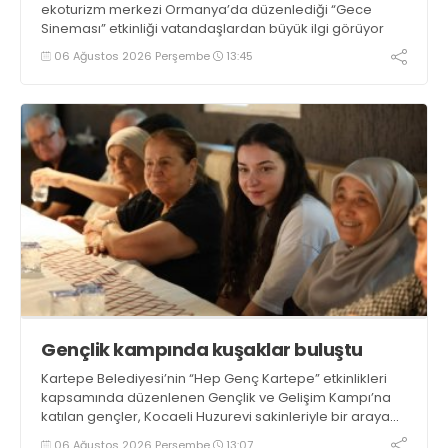
ekoturizm merkezi Ormanya’da düzenlediği “Gece
Sineması” etkinliği vatandaşlardan büyük ilgi görüyor
06 Ağustos 2026 Perşembe
13:45
Gençlik kampında kuşaklar buluştu
Kartepe Belediyesi’nin “Hep Genç Kartepe” etkinlikleri
kapsamında düzenlenen Gençlik ve Gelişim Kampı’na
katılan gençler, Kocaeli Huzurevi sakinleriyle bir araya
geldi
06 Ağustos 2026 Perşembe
13:07