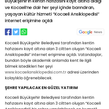
Büyükşehir’in kentin hafızasını kayıt altına aldığı
21 Gölcük
ve Kocaeli’ne dair her şeyi içinde barındıran,
02624132333
yaşayan kültür hizmeti “Kocaeli Ansiklopedisi”
haber@golcukpostasi.com
internet erişimine açıldı
Kocaeli Büyükşehir Belediyesi tarafından kentin
hafızasını kayıt altına alan 3 ciltten oluşan “Kocaeli
Ansiklopedisi” internet erişimine açıldı. Vatandaşlar,
bundan böyle akademik anlamda kent ile ilgili
bilmek istedikleri her şeyi
www.kocaeliansiklopedisi.com.tr
adresi üzerinden
kolaylıkla öğrenebilecek.
ŞEHRE YAPILACAK EN GÜZEL YATIRIM
Kocaeli Büyükşehir Belediyesi tarafından kentin
hafızasını kayıt altına alan 3 ciltten oluşan “Kocaeli