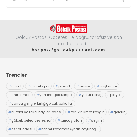
Gölcük Postası Gazetesi ile doğru, tarafsız ve son
dakika heberleri
https://golcukpostasi.com
Trendler
#
moral
#
gölcükspor
#
playoff
#
ziyaret
#
başkanlar
#
antrenman
#
yarıfinalgölcükspor
#
yusuf tokuş
#
playoff
#
darıca gençlerbirliğigölcük bakallar
#
büfeler ve tekel bayileri odası
#
faruk hikmet kesgin
#
gölcük
#
gölcük belediyesiesnaf
#
tuncay yıldız
#
seçim
#
esnaf odası
#
necmi kocamanAyhan Zeytinoğlu