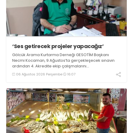
‘Ses getirecek projeler yapacağız’
Gölcük Arama Kurtarma Derneği GESOTİM Başkanı
Necmi Kocaman, 9 Ağustos’ta gerçekleşecek sınavın
ardından 4. Akredite ekip çalışmalarını
tamamlayacaklarını ifade ederek açıklamalarda
06 Ağustos 2026 Perşembe
16:07
bulundu. Kocaman, “Gölcük’te ve Kocaeli genelinde ses
getirecek projelerimizi tek tek hayata geçireceğiz” dedi