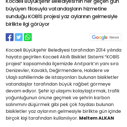
Kocaeli Büyükşehir Belediyesi’nin her geçen gün
21 Gölcük
büyüyen filosuyla vatandaşların hizmetine
02624132333
sunduğu KOBİS projesi yaz aylarının gelmesiyle
haber@golcukpostasi.com
birlikte ilgi görüyor
Kocaeli Büyükşehir Belediyesi tarafından 2014 yılında
hayata geçirilen Kocaeli Akıllı Bisiklet Sistemi “KOBİS
projesi” kapsamında ilçemizde Anıtpark’ın yanı sıra
Denizevler, Kavaklı, Değirmendere, Halıdere ve
Ulaşlı sahillerinde de istasyonları bulunan bisikletler
vatandaşlar tarafından büyük rağbet görmeye
devam ediyor. Şehir içi ulaşımı kolaylaştırmak, trafik
yoğunluğunun önüne geçmek ve şehrin karbon
salınımını düşürmek gibi pek çok faydası bulunan
bisikletler yaz aylarının gelmesiyle birlikte gün içinde
birçok kişi tarafından kullanılıyor.
Meltem ALKAN