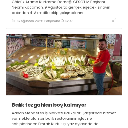
Gölcük Arama Kurtarma Derneği GESOTİM Başkanı
Necmi Kocaman, 9 Ağustos’ta gerçekleşecek sınavın
ardından 4. Akredite ekip çalışmalarını
tamamlayacaklarını ifade ederek açıklamalarda
06 Ağustos 2026 Perşembe
16:07
bulundu. Kocaman, “Gölcük’te ve Kocaeli genelinde ses
getirecek projelerimizi tek tek hayata geçireceğiz” dedi
Balık tezgahları boş kalmıyor
Adnan Menderes İş Merkezi Balıkçılar Çarşısı’nda hizmet
vermekte olan bir balık restoranının işletme
sahiplerinden Emrah Kurtuluş, yaz aylarında da