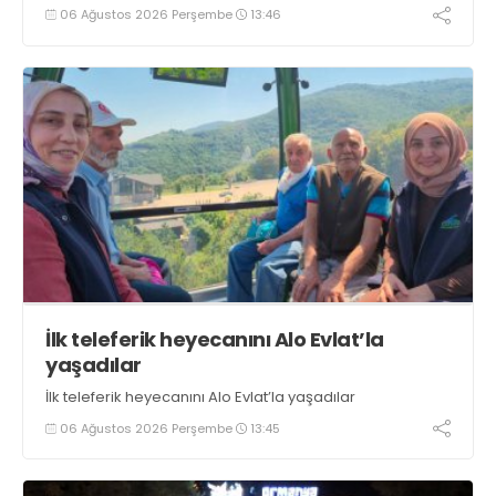
tezgahlarda taze balık bulunduğunu ifade ederek “Yıl
06 Ağustos 2026 Perşembe
13:46
boyunca tezgahlarda taze balık bulmak mümkün
oluyor” dedi
İlk teleferik heyecanını Alo Evlat’la
yaşadılar
İlk teleferik heyecanını Alo Evlat’la yaşadılar
06 Ağustos 2026 Perşembe
13:45