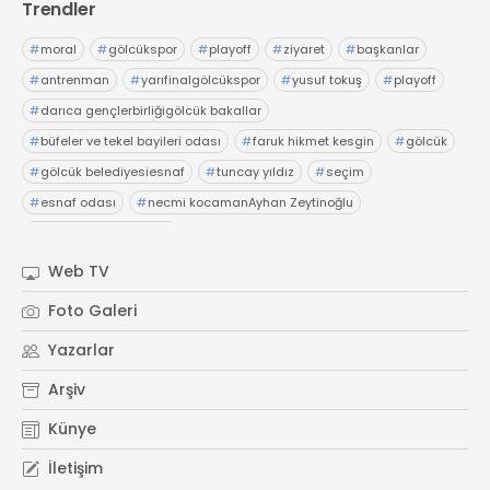
Trendler
#
moral
#
gölcükspor
#
playoff
#
ziyaret
#
başkanlar
#
antrenman
#
yarıfinalgölcükspor
#
yusuf tokuş
#
playoff
#
darıca gençlerbirliğigölcük bakallar
#
büfeler ve tekel bayileri odası
#
faruk hikmet kesgin
#
gölcük
#
gölcük belediyesiesnaf
#
tuncay yıldız
#
seçim
#
esnaf odası
#
necmi kocamanAyhan Zeytinoğlu
#
Kocaeli Sanayi Odası
Web TV
Foto Galeri
Yazarlar
Arşiv
Künye
İletişim