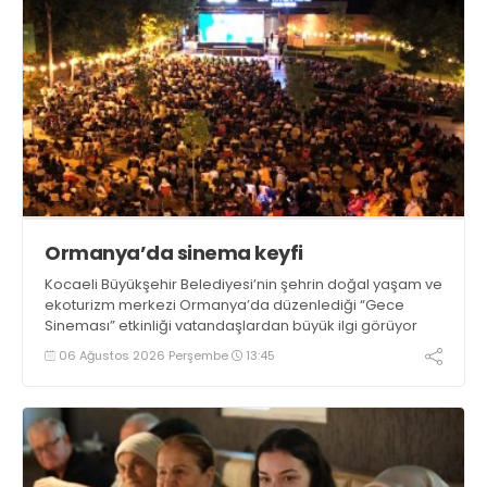
Ormanya’da sinema keyfi
Kocaeli Büyükşehir Belediyesi’nin şehrin doğal yaşam ve
ekoturizm merkezi Ormanya’da düzenlediği “Gece
Sineması” etkinliği vatandaşlardan büyük ilgi görüyor
06 Ağustos 2026 Perşembe
13:45