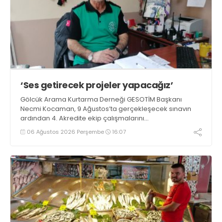
‘Ses getirecek projeler yapacağız’
Gölcük Arama Kurtarma Derneği GESOTİM Başkanı
Necmi Kocaman, 9 Ağustos’ta gerçekleşecek sınavın
ardından 4. Akredite ekip çalışmalarını
tamamlayacaklarını ifade ederek açıklamalarda
06 Ağustos 2026 Perşembe
16:07
bulundu. Kocaman, “Gölcük’te ve Kocaeli genelinde ses
getirecek projelerimizi tek tek hayata geçireceğiz” dedi