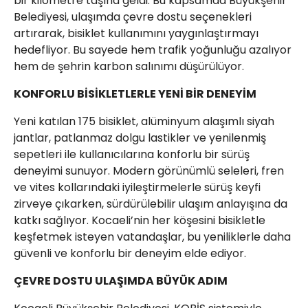
bir kilometre taşına geldi. Bu kapsamda Büyükşehir
Belediyesi, ulaşımda çevre dostu seçenekleri
artırarak, bisiklet kullanımını yaygınlaştırmayı
hedefliyor. Bu sayede hem trafik yoğunluğu azalıyor
hem de şehrin karbon salınımı düşürülüyor.
KONFORLU BİSİKLETLERLE YENİ BİR DENEYİM
Yeni katılan 175 bisiklet, alüminyum alaşımlı siyah
jantlar, patlanmaz dolgu lastikler ve yenilenmiş
sepetleri ile kullanıcılarına konforlu bir sürüş
deneyimi sunuyor. Modern görünümlü seleleri, fren
ve vites kollarındaki iyileştirmelerle sürüş keyfi
zirveye çıkarken, sürdürülebilir ulaşım anlayışına da
katkı sağlıyor. Kocaeli’nin her köşesini bisikletle
keşfetmek isteyen vatandaşlar, bu yeniliklerle daha
güvenli ve konforlu bir deneyim elde ediyor.
ÇEVRE DOSTU ULAŞIMDA BÜYÜK ADIM