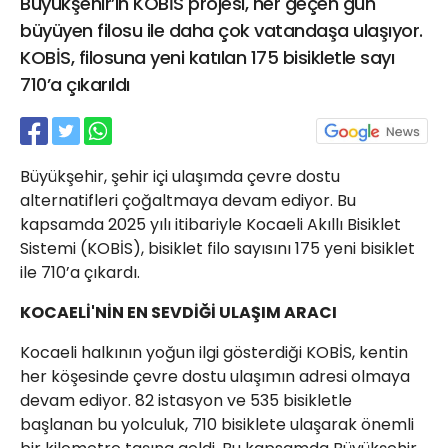
Büyükşehir’in KOBİS projesi, her geçen gün
21 Gölcük
büyüyen filosu ile daha çok vatandaşa ulaşıyor.
02624132333
KOBİS, filosuna yeni katılan 175 bisikletle sayı
haber@golcukpostasi.com
710’a çıkarıldı
Büyükşehir, şehir içi ulaşımda çevre dostu
alternatifleri çoğaltmaya devam ediyor. Bu
kapsamda 2025 yılı itibariyle Kocaeli Akıllı Bisiklet
Sistemi (KOBİS), bisiklet filo sayısını 175 yeni bisiklet
ile 710’a çıkardı.
KOCAELİ'NİN EN SEVDİĞİ ULAŞIM ARACI
Kocaeli halkının yoğun ilgi gösterdiği KOBİS, kentin
her köşesinde çevre dostu ulaşımın adresi olmaya
devam ediyor. 82 istasyon ve 535 bisikletle
başlanan bu yolculuk, 710 bisiklete ulaşarak önemli