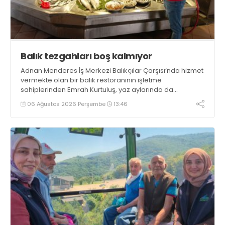
Balık tezgahları boş kalmıyor
Adnan Menderes İş Merkezi Balıkçılar Çarşısı’nda hizmet
vermekte olan bir balık restoranının işletme
sahiplerinden Emrah Kurtuluş, yaz aylarında da
tezgahlarda taze balık bulunduğunu ifade ederek “Yıl
06 Ağustos 2026 Perşembe
13:46
boyunca tezgahlarda taze balık bulmak mümkün
oluyor” dedi