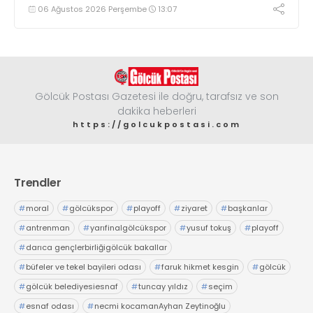
geldi
06 Ağustos 2026 Perşembe
13:07
Gölcük Postası Gazetesi ile doğru, tarafsız ve son
dakika heberleri
https://golcukpostasi.com
Trendler
#
moral
#
gölcükspor
#
playoff
#
ziyaret
#
başkanlar
#
antrenman
#
yarıfinalgölcükspor
#
yusuf tokuş
#
playoff
#
darıca gençlerbirliğigölcük bakallar
#
büfeler ve tekel bayileri odası
#
faruk hikmet kesgin
#
gölcük
#
gölcük belediyesiesnaf
#
tuncay yıldız
#
seçim
#
esnaf odası
#
necmi kocamanAyhan Zeytinoğlu