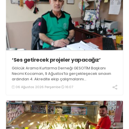
‘Ses getirecek projeler yapacağız’
Gölcük Arama Kurtarma Derneği GESOTİM Başkanı
Necmi Kocaman, 9 Ağustos’ta gerçekleşecek sınavın
ardından 4. Akredite ekip çalışmalarını
tamamlayacaklarını ifade ederek açıklamalarda
06 Ağustos 2026 Perşembe
16:07
bulundu. Kocaman, “Gölcük’te ve Kocaeli genelinde ses
getirecek projelerimizi tek tek hayata geçireceğiz” dedi