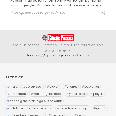
kapsamında düzenlenen Gençlik ve Gelişim Kampı’na
katılan gençler, Kocaeli Huzurevi sakinleriyle bir araya
geldi
06 Ağustos 2026 Perşembe
13:07
Gölcük Postası Gazetesi ile doğru, tarafsız ve son
dakika heberleri
https://golcukpostasi.com
Trendler
#
moral
#
gölcükspor
#
playoff
#
ziyaret
#
başkanlar
#
antrenman
#
yarıfinalgölcükspor
#
yusuf tokuş
#
playoff
#
darıca gençlerbirliğigölcük bakallar
#
büfeler ve tekel bayileri odası
#
faruk hikmet kesgin
#
gölcük
#
gölcük belediyesiesnaf
#
tuncay yıldız
#
seçim