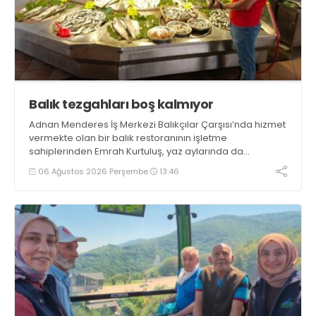
Balık tezgahları boş kalmıyor
Adnan Menderes İş Merkezi Balıkçılar Çarşısı’nda hizmet
vermekte olan bir balık restoranının işletme
sahiplerinden Emrah Kurtuluş, yaz aylarında da
tezgahlarda taze balık bulunduğunu ifade ederek “Yıl
06 Ağustos 2026 Perşembe
13:46
boyunca tezgahlarda taze balık bulmak mümkün
oluyor” dedi