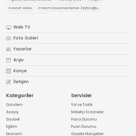
#
esnaf odası
#
necmi kocamanAyhan Zeytinoğlu
#
Kocaeli Sanayi Odası
Web TV
Foto Galeri
Yazarlar
Arşiv
Künye
İletişim
Kategoriler
Servisler
Gündem
Yol ve Trafik
Asayiş
Nöbetçi Eczaneler
Siyaset
Hava Durumu
Eğitim
Puan Durumu
Ekonomi
Gazete Manşetleri