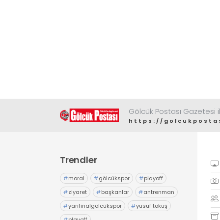
Gölcük Postası Gazetesi il
https://golcukposta
Trendler
#
moral
#
gölcükspor
#
playoff
#
ziyaret
#
başkanlar
#
antrenman
#
yarıfinalgölcükspor
#
yusuf tokuş
#
playoff