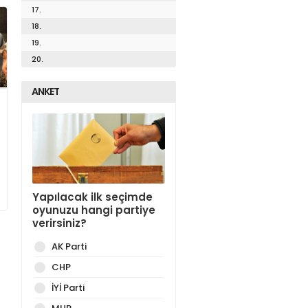
17.
18.
19.
20.
ANKET
Yapılacak ilk seçimde
oyunuzu hangi partiye
verirsiniz?
AK Parti
CHP
İYİ Parti