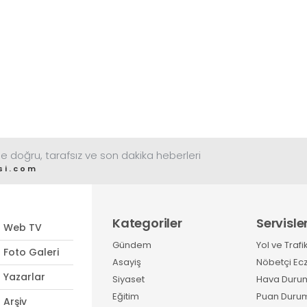
e doğru, tarafsız ve son dakika heberleri
si.com
Kategoriler
Servisle
Web TV
Gündem
Yol ve Trafi
Foto Galeri
Asayiş
Nöbetçi Ec
Yazarlar
Siyaset
Hava Duru
Eğitim
Puan Duru
Arşiv