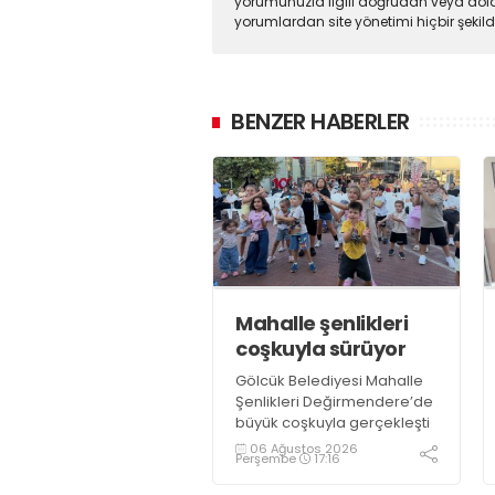
yorumunuzla ilgili doğrudan veya dola
yorumlardan site yönetimi hiçbir şeki
BENZER HABERLER
Mahalle şenlikleri
coşkuyla sürüyor
Gölcük Belediyesi Mahalle
Şenlikleri Değirmendere’de
büyük coşkuyla gerçekleşti
06 Ağustos 2026
Perşembe
17:16