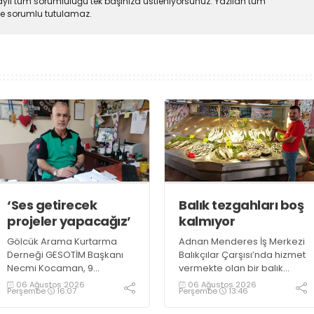
ylı tüm sorumluluğu tek başınıza üstleniyorsunuz. Yazılan tüm
lde sorumlu tutulamaz.
‘Ses getirecek
Balık tezgahları boş
projeler yapacağız’
kalmıyor
Gölcük Arama Kurtarma
Adnan Menderes İş Merkezi
Derneği GESOTİM Başkanı
Balıkçılar Çarşısı’nda hizmet
Necmi Kocaman, 9
vermekte olan bir balık
Ağustos’ta gerçekleşecek
restoranının işletme
06 Ağustos 2026
06 Ağustos 2026
Perşembe
16:07
Perşembe
13:46
sınavın ardından 4. Akredite
sahiplerinden Emrah
ekip çalışmalarını
Kurtuluş, yaz aylarında da