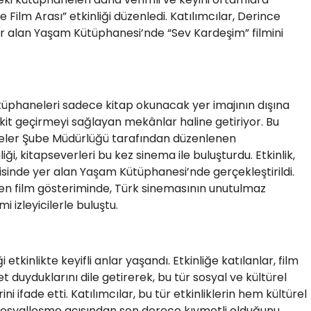
ilm Arası” etkinliği düzenledi. Katılımcılar, Derince
yer alan Yaşam Kütüphanesi’nde “Sev Kardeşim” filmini
ütüphaneleri sadece kitap okunacak yer imajının dışına
 vakit geçirmeyi sağlayan mekânlar haline getiriyor. Bu
ler Şube Müdürlüğü tarafından düzenlenen
i, kitapseverleri bu kez sinema ile buluşturdu. Etkinlik,
isinde yer alan Yaşam Kütüphanesi’nde gerçekleştirildi.
n film gösteriminde, Türk sinemasının unutulmaz
 izleyicilerle buluştu.
 etkinlikte keyifli anlar yaşandı. Etkinliğe katılanlar, film
uyduklarını dile getirerek, bu tür sosyal ve kültürel
ni ifade etti. Katılımcılar, bu tür etkinliklerin hem kültürel
sosyalleşme açısından son derece kıymetli olduğunu