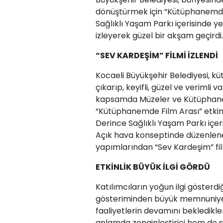
dönüştürmek için “Kütüphanemde F
Sağlıklı Yaşam Parkı içerisinde 
izleyerek güzel bir akşam geçirdi.
“SEV KARDEŞİM” FİLMİ İZLENDİ
Kocaeli Büyükşehir Belediyesi, k
çıkarıp, keyifli, güzel ve verimli
kapsamda Müzeler ve Kütüphane
“Kütüphanemde Film Arası” etkinliğ
Derince Sağlıklı Yaşam Parkı içer
Açık hava konseptinde düzenlene
yapımlarından “Sev Kardeşim” filmi
ETKİNLİK BÜYÜK İLGİ GÖRDÜ
Katılımcıların yoğun ilgi gösterdiği
gösteriminden büyük memnuniyet d
faaliyetlerin devamını bekledikleri
anlamda zenginleştirici hem de 