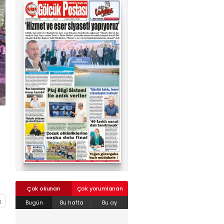
02624132333
haber@golcukpostasi.com
Çok okunan
Çok yorumlanan
Bugün
Bu hafta
Bu ay