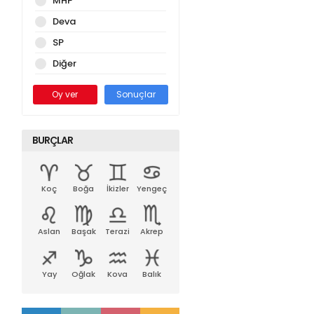
MHP
Deva
SP
Diğer
Oy ver
Sonuçlar
BURÇLAR
Koç
Boğa
İkizler
Yengeç
Aslan
Başak
Terazi
Akrep
Yay
Oğlak
Kova
Balık