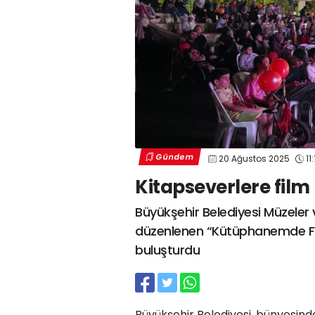
Gündem
20 Ağustos 2025
11:
Kitapseverlere film
Büyükşehir Belediyesi Müzele
düzenlenen “Kütüphanemde Film 
buluşturdu
Büyükşehir Belediyesi, bünyesinde