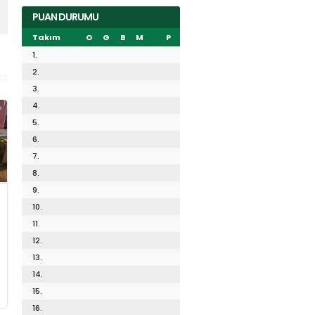
PUAN DURUMU
Takım
O
G
B
M
P
1.
2.
3.
4.
5.
6.
7.
8.
9.
10.
11.
12.
13.
14.
15.
16.