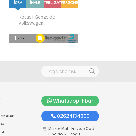
r
Whatsapp İhbar
k
02624134300
zaneler
mu
Merkez Mah. Preveze Cad.
mu
Bina No: 2 Cengiz