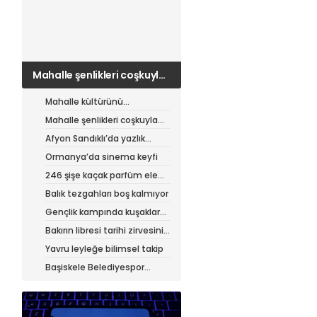
Mahalle şenlikleri coşkuyla
sürüyor
Mahalle kültürünü
canlandıran şenlik
Mahalle şenlikleri coşkuyla
sürüyor
Afyon Sandıklı’da yazlık
patates hasadı
Ormanya’da sinema keyfi
246 şişe kaçak parfüm ele
geçirildi
Balık tezgahları boş kalmıyor
Gençlik kampında kuşaklar
buluştu
Bakırın libresi tarihi zirvesini
test ediyor
Yavru leyleğe bilimsel takip
Başiskele Belediyespor
Gelişim Ligi’ne hazır