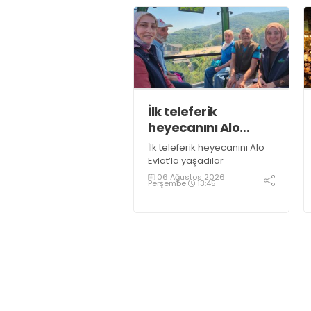
İlk teleferik
heyecanını Alo
Evlat’la yaşadılar
İlk teleferik heyecanını Alo
Evlat’la yaşadılar
06 Ağustos 2026
Perşembe
13:45