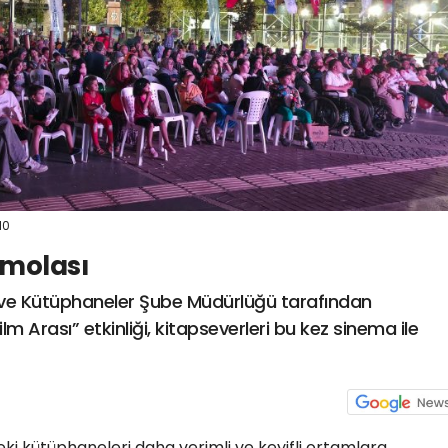
10
 molası
r ve Kütüphaneler Şube Müdürlüğü tarafından
Arası” etkinliği, kitapseverleri bu kez sinema ile
ki kütüphaneleri daha verimli ve keyifli ortamlara