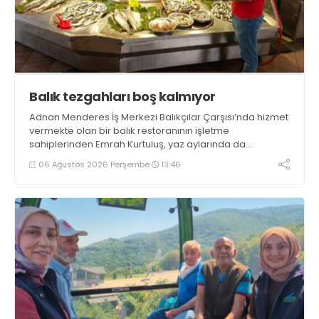
Balık tezgahları boş kalmıyor
Adnan Menderes İş Merkezi Balıkçılar Çarşısı’nda hizmet
vermekte olan bir balık restoranının işletme
sahiplerinden Emrah Kurtuluş, yaz aylarında da
tezgahlarda taze balık bulunduğunu ifade ederek “Yıl
06 Ağustos 2026 Perşembe
13:46
boyunca tezgahlarda taze balık bulmak mümkün
oluyor” dedi