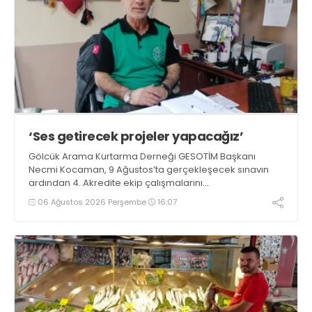
‘Ses getirecek projeler yapacağız’
Gölcük Arama Kurtarma Derneği GESOTİM Başkanı
Necmi Kocaman, 9 Ağustos’ta gerçekleşecek sınavın
ardından 4. Akredite ekip çalışmalarını
tamamlayacaklarını ifade ederek açıklamalarda
06 Ağustos 2026 Perşembe
16:07
bulundu. Kocaman, “Gölcük’te ve Kocaeli genelinde ses
getirecek projelerimizi tek tek hayata geçireceğiz” dedi