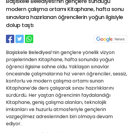
Başiskele Belediyesi’nin gençlere sunduğu
21 Gölcük
modern çalışma ortamı Kitaphane, hafta sonu
02624132333
sınavlara hazırlanan öğrencilerin yoğun ilgisiyle
haber@golcukpostasi.com
dolup taştı
Başiskele Belediyesi’nin gençlere yönelik vizyon
projelerinden Kitaphane, hafta sonunda yoğun
öğrenci ilgisine sahne oldu. Yaklaşan sınavlar
öncesinde çalışmalarına hız veren öğrenciler, sessiz,
konforlu ve modern çalışma ortamı sunan
Kitaphane’de ders çalışarak sınav hazırlıklarını
sürdürdü. Her yaştan öğrencinin faydalandığı
Kitaphane, geniş çalışma alanları, teknolojik
imkanları ve huzurlu atmosferiyle gençlerin
vazgeçilmez adreslerinden biri olmaya devam
ediyor.