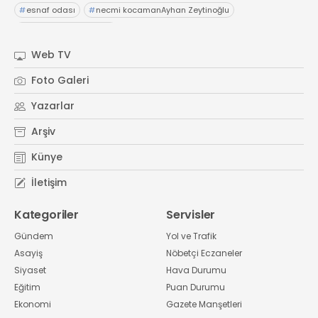
#
esnaf odası
#
necmi kocamanAyhan Zeytinoğlu
#
Kocaeli Sanayi Odası
Web TV
Foto Galeri
Yazarlar
Arşiv
Künye
İletişim
Kategoriler
Servisler
Gündem
Yol ve Trafik
Asayiş
Nöbetçi Eczaneler
Siyaset
Hava Durumu
Eğitim
Puan Durumu
Ekonomi
Gazete Manşetleri