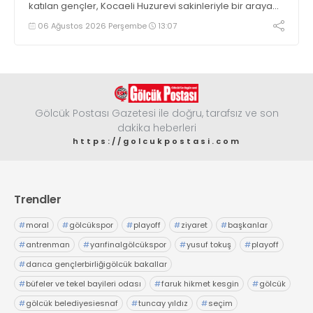
katılan gençler, Kocaeli Huzurevi sakinleriyle bir araya
geldi
06 Ağustos 2026 Perşembe
13:07
Gölcük Postası Gazetesi ile doğru, tarafsız ve son
dakika heberleri
https://golcukpostasi.com
Trendler
#
moral
#
gölcükspor
#
playoff
#
ziyaret
#
başkanlar
#
antrenman
#
yarıfinalgölcükspor
#
yusuf tokuş
#
playoff
#
darıca gençlerbirliğigölcük bakallar
#
büfeler ve tekel bayileri odası
#
faruk hikmet kesgin
#
gölcük
#
gölcük belediyesiesnaf
#
tuncay yıldız
#
seçim