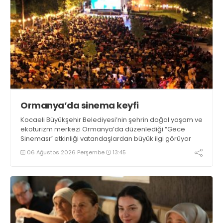
Ormanya’da sinema keyfi
Kocaeli Büyükşehir Belediyesi’nin şehrin doğal yaşam ve
ekoturizm merkezi Ormanya’da düzenlediği “Gece
Sineması” etkinliği vatandaşlardan büyük ilgi görüyor
06 Ağustos 2026 Perşembe
13:45