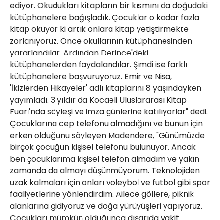
ediyor. Okudukları kitapların bir kısmını da doğudaki
kütüphanelere bağışladık. Çocuklar o kadar fazla
kitap okuyor ki artık onlara kitap yetiştirmekte
zorlanıyoruz. Önce okullarının kütüphanesinden
yararlandılar. Ardından Derince'deki
kütüphanelerden faydalandılar. Şimdi ise farklı
kütüphanelere başvuruyoruz. Emir ve Nisa,
'İkizlerden Hikayeler' adlı kitaplarını 8 yaşındayken
yayımladı. 3 yıldır da Kocaeli Uluslararası Kitap
Fuarı'nda söyleşi ve imza günlerine katılıyorlar" dedi.
Çocuklarına cep telefonu almadığını ve bunun için
erken olduğunu söyleyen Madendere, "Günümüzde
birçok çocuğun kişisel telefonu bulunuyor. Ancak
ben çocuklarıma kişisel telefon almadım ve yakın
zamanda da almayı düşünmüyorum. Teknolojiden
uzak kalmaları için onları voleybol ve futbol gibi spor
faaliyetlerine yönlendirdim. Ailece göllere, piknik
alanlarına gidiyoruz ve doğa yürüyüşleri yapıyoruz.
Çocukları mümkün olduğunca dışarıda vakit