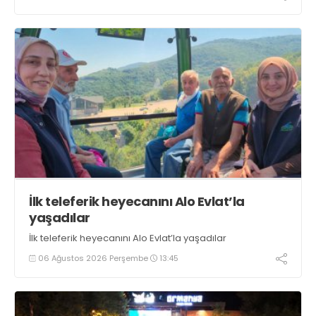
boyunca tezgahlarda taze balık bulmak mümkün
oluyor” dedi
İlk teleferik heyecanını Alo Evlat’la
yaşadılar
İlk teleferik heyecanını Alo Evlat’la yaşadılar
06 Ağustos 2026 Perşembe
13:45