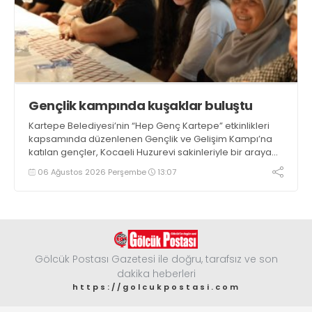
Gençlik kampında kuşaklar buluştu
Kartepe Belediyesi’nin “Hep Genç Kartepe” etkinlikleri
kapsamında düzenlenen Gençlik ve Gelişim Kampı’na
katılan gençler, Kocaeli Huzurevi sakinleriyle bir araya
geldi
06 Ağustos 2026 Perşembe
13:07
Gölcük Postası Gazetesi ile doğru, tarafsız ve son
dakika heberleri
https://golcukpostasi.com