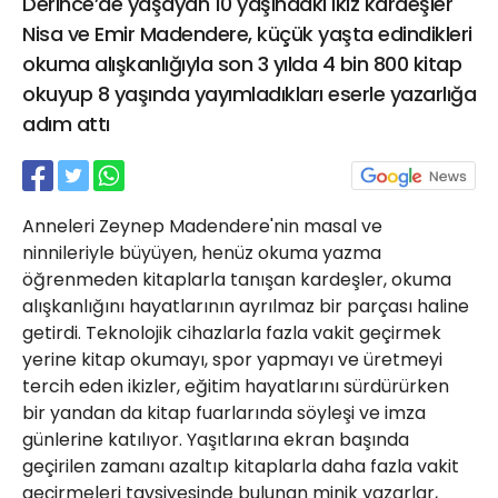
Derince’de yaşayan 10 yaşındaki ikiz kardeşler
21 Gölcük
Nisa ve Emir Madendere, küçük yaşta edindikleri
02624132333
okuma alışkanlığıyla son 3 yılda 4 bin 800 kitap
haber@golcukpostasi.com
okuyup 8 yaşında yayımladıkları eserle yazarlığa
adım attı
Anneleri Zeynep Madendere'nin masal ve
ninnileriyle büyüyen, henüz okuma yazma
öğrenmeden kitaplarla tanışan kardeşler, okuma
alışkanlığını hayatlarının ayrılmaz bir parçası haline
getirdi. Teknolojik cihazlarla fazla vakit geçirmek
yerine kitap okumayı, spor yapmayı ve üretmeyi
tercih eden ikizler, eğitim hayatlarını sürdürürken
bir yandan da kitap fuarlarında söyleşi ve imza
günlerine katılıyor. Yaşıtlarına ekran başında
geçirilen zamanı azaltıp kitaplarla daha fazla vakit
geçirmeleri tavsiyesinde bulunan minik yazarlar,