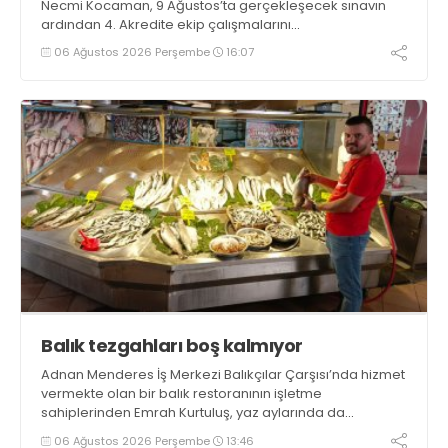
Necmi Kocaman, 9 Ağustos’ta gerçekleşecek sınavın
ardından 4. Akredite ekip çalışmalarını
tamamlayacaklarını ifade ederek açıklamalarda
06 Ağustos 2026 Perşembe
16:07
bulundu. Kocaman, “Gölcük’te ve Kocaeli genelinde ses
getirecek projelerimizi tek tek hayata geçireceğiz” dedi
Balık tezgahları boş kalmıyor
Adnan Menderes İş Merkezi Balıkçılar Çarşısı’nda hizmet
vermekte olan bir balık restoranının işletme
sahiplerinden Emrah Kurtuluş, yaz aylarında da
tezgahlarda taze balık bulunduğunu ifade ederek “Yıl
06 Ağustos 2026 Perşembe
13:46