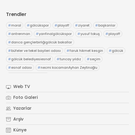
Trendler
#
moral
#
gölcükspor
#
playoff
#
ziyaret
#
başkanlar
#
antrenman
#
yarıfinalgölcükspor
#
yusuf tokuş
#
playoff
#
darıca gençlerbirliğigölcük bakallar
#
büfeler ve tekel bayileri odası
#
faruk hikmet kesgin
#
gölcük
#
gölcük belediyesiesnaf
#
tuncay yıldız
#
seçim
#
esnaf odası
#
necmi kocamanAyhan Zeytinoğlu
#
Kocaeli Sanayi Odası
Web TV
Foto Galeri
Yazarlar
Arşiv
Künye