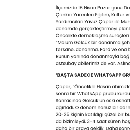
İlçemizde 18 Nisan Pazar günü Do
Çankırı Yarenleri Eğitim, Kültür
Yardımcıları Yavuz Çapar ile Mu
dönemde gerçekleştirmeyi planla
Öncelikle dernekleşme süreçleri
“Malum Gölcük bir donanma şehri o
tersane, donanma, Ford ve ona b
Bunun yanında donanmayla bağlant
astsubay abilerimiz de var. Aslı
‘BAŞTA SADECE WHATSAPP GR
Çapar, “Öncelikle Hasan abimizle
sonra bir WhatsApp grubu kurduk v
Sonrasında Gölcük’ün eski esnaf
ağırladı. O dönem henüz bir der
20-25 kişinin katıldığı güzel bir
da bizimleydi. 3-4 saat süren hoş
daha bir araya geldik. Daha son