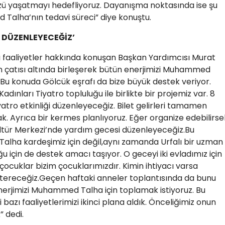
zü yaşatmayı hedefliyoruz. Dayanışma noktasında ise şu
alha’nın tedavi süreci” diye konuştu.
 DÜZENLEYECEĞİZ’
ı faaliyetler hakkında konuşan Başkan Yardımcısı Murat
n çatısı altında birleşerek bütün enerjimizi Muhammed
. Bu konuda Gölcük eşrafı da bize büyük destek veriyor.
adınları Tiyatro topluluğu ile birlikte bir projemiz var. 8
tro etkinliği düzenleyeceğiz. Bilet gelirleri tamamen
. Ayrıca bir kermes planlıyoruz. Eğer organize edebilirse
ür Merkezi’nde yardım gecesi düzenleyeceğiz.Bu
alha kardeşimiz için değil,aynı zamanda Urfalı bir uzman
çin de destek amacı taşıyor. O geceyi iki evladımız için
 çocuklar bizim çocuklarımızdır. Kimin ihtiyacı varsa
stereceğiz.Geçen haftaki anneler toplantısında da bunu
nerjimizi Muhammed Talha için toplamak istiyoruz. Bu
 bazı faaliyetlerimizi ikinci plana aldık. Önceliğimiz onun
” dedi.