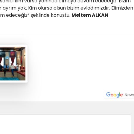
sahibi kim varsa yanında olmaya devam edeceğiz. Bizim
bir ayrım yok. Kim olursa olsun bizim evladımızdır. Elimizden
m edeceğiz” şeklinde konuştu.
Meltem ALKAN