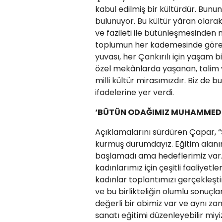
kabul edilmiş bir kültürdür. Bunun
bulunuyor. Bu kültür yâran olarak
ve fazileti ile bütünleşmesinden 
toplumun her kademesinde görev al
yuvası, her Çankırılı için yaşam 
özel mekânlarda yaşanan, talim 
milli kültür mirasımızdır. Biz de
ifadelerine yer verdi.
‘BÜTÜN ODAĞIMIZ MUHAMMED T
Açıklamalarını sürdüren Çapar, 
kurmuş durumdayız. Eğitim alanın
başlamadı ama hedeflerimiz var.
kadınlarımız için çeşitli faaliy
kadınlar toplantımızı gerçekleşti
ve bu birlikteliğin olumlu sonuçl
değerli bir abimiz var ve aynı z
sanatı eğitimi düzenleyebilir miyiz