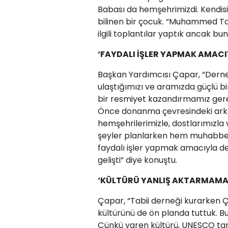
Babası da hemşehrimizdi. Kendisi
bilinen bir çocuk. “Muhammed Tal
ilgili toplantılar yaptık ancak b
‘FAYDALI İŞLER YAPMAK AMACI
Başkan Yardımcısı Çapar, “Dernek 
ulaştığımızı ve aramızda güçlü 
bir resmiyet kazandırmamız gerek
Önce donanma çevresindeki arkad
hemşehrilerimizle, dostlarımızla 
şeyler planlarken hem muhabbet
faydalı işler yapmak amacıyla de
gelişti” diye konuştu.
‘KÜLTÜRÜ YANLIŞ AKTARMAMA
Çapar, “Tabii derneği kurarken Ç
kültürünü de ön planda tuttuk. 
Çünkü yaren kültürü, UNESCO tar