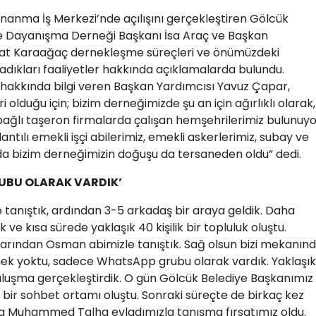
nanma İş Merkezi’nde açılışını gerçekleştiren Gölcük
 ve Dayanışma Derneği Başkanı İsa Araç ve Başkan
rat Karaağaç dernekleşme süreçleri ve önümüzdeki
dıkları faaliyetler hakkında açıklamalarda bulundu.
 hakkında bilgi veren Başkan Yardımcısı Yavuz Çapar,
lduğu için; bizim derneğimizde şu an için ağırlıklı olarak,
ağlı taşeron firmalarda çalışan hemşehrilerimiz bulunuyo
ılı emekli işçi abilerimiz, emekli askerlerimiz, subay ve
nda bizim derneğimizin doğuşu da tersaneden oldu” dedi.
UBU OLARAK VARDIK’
 tanıştık, ardından 3-5 arkadaş bir araya geldik. Daha
e kısa sürede yaklaşık 40 kişilik bir topluluk oluştu.
larından Osman abimizle tanıştık. Sağ olsun bizi mekanın
nek yoktu, sadece WhatsApp grubu olarak vardık. Yaklaşık
 buluşma gerçekleştirdik. O gün Gölcük Belediye Başkanımız
 bir sohbet ortamı oluştu. Sonraki süreçte de birkaç kez
ra Muhammed Talha evladımızla tanışma fırsatımız oldu.