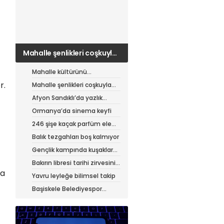
Mahalle şenlikleri coşkuyla
sürüyor
Mahalle kültürünü
canlandıran şenlik
r.
Mahalle şenlikleri coşkuyla
sürüyor
Afyon Sandıklı’da yazlık
patates hasadı
Ormanya’da sinema keyfi
246 şişe kaçak parfüm ele
geçirildi
Balık tezgahları boş kalmıyor
Gençlik kampında kuşaklar
buluştu
Bakırın libresi tarihi zirvesini
test ediyor
da
Yavru leyleğe bilimsel takip
Başiskele Belediyespor
Gelişim Ligi’ne hazır