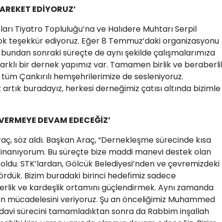
 HAREKET EDİYORUZ’
nları Tiyatro Topluluğu’na ve Halıdere Muhtarı Serpil
ok teşekkür ediyoruz. Eğer 8 Temmuz’daki organizasyonu
k, bundan sonraki süreçte de aynı şekilde çalışmalarımıza
rklı bir dernek yapımız var. Tamamen birlik ve beraberli
 tüm Çankırılı hemşehrilerimize de sesleniyoruz.
iz artık buradayız, herkesi derneğimiz çatısı altında bizimle
İ VERMEYE DEVAM EDECEĞİZ’
aç, söz aldı. Başkan Araç, “Dernekleşme sürecinde kısa
 inanıyorum. Bu süreçte bize maddi manevi destek olan
oldu. STK’lardan, Gölcük Belediyesi’nden ve çevremizdeki
rdük. Bizim buradaki birinci hedefimiz sadece
berlik ve kardeşlik ortamını güçlendirmek. Aynı zamanda
unun mücadelesini veriyoruz. Şu an önceliğimiz Muhammed
edavi sürecini tamamladıktan sonra da Rabbim inşallah