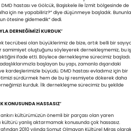
 DMD hastası ve Gölcük, Başiskele ile İzmit bölgesinde de
ha için ne yapabiliriz?” diye düşünmeye başladık. Bununla
unun ötesine gidemedik” dedi.
YLA DERNEĞİMİZİ KURDUK’
tecrübesi olan büyüklerimiz de bize, artık belli bir sayıy
bir samimiyet oluştuğunu söyleyerek dernekleşmemiz, bu i
tiğini ifade etti. Böylece dernekleşme sürecimiz başladı.
aşlıklarımızla başlayan bu yapı, zamanla dışarıdaki
ve kardeşlerimizle büyüdü. DMD hastası evladımız için bir
imizi sürdürmek hem de bu işi resmiyete dökerek daha
rneğimizi kurduk. İlk dernekleşme sürecimiz bu şekilde
K KONUSUNDA HASSASIZ’
ankırı kültürümüzün önemli bir parçası olan yaren
Bu kültürü yanlış aktarmamak konusunda çok hassasız.
afından 2010 yılında Somut Olmayan Kültürel Miras olara