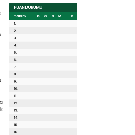
PUAN DURUMU
k
Takım
O
G
B
M
P
1.
2.
e
3.
4.
5.
6.
7.
8.
a
9.
10.
11.
da
12.
ik
13.
14.
15.
.
16.