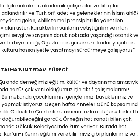
la ilgili makaleler, akademik çalışmalar ve kitaplar
 adlandırılır ve Türk örf, adet ve geleneklerinin İslam ahlâ
meydana gelen, Ahilik temel prensipleri ile yönetilen
an üstün karakterli insanların yetiştiği ilim ve irfan
biçimi, sevgi ve saygının doruk noktada yaşandığı otantik v
ve terbiye ocağı, Oğuzlardan günümüze kadar yaşatılan
 bu kültürü hassasiyetle yaşatmayı sürdürmeye çalışıyoruz”
ALHA’NIN TEDAVİ SÜRECİ’
“Şu anda derneğimizi eğitim, kültür ve dayanışma amacıyl
da henüz çok yeni olduğumuz için aktif çalışmalarımız
 Bu mekanda çocuklarımız, gençlerimiz, büyüklerimiz ve
etler yapmak istiyoruz. Geçen hafta Anneler Günü kapsamın
rdik. Gölcük’te Çankırılı nüfusunun fazla olduğunu fark ett
ar doğurabileceğini gördük. Örneğin hat sanatı bilen çok
amanda Gölcük Belediyesi’nde kurs veriyor. Burada hat
, Kur’an-ı Kerim eğitimi verebilir miyiz gibi planlarımız var