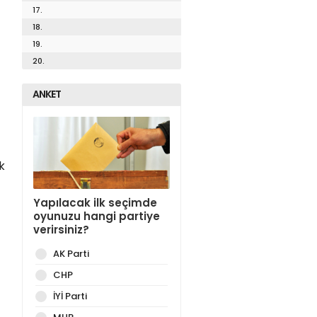
17.
18.
19.
20.
ANKET
k
Yapılacak ilk seçimde
oyunuzu hangi partiye
verirsiniz?
AK Parti
CHP
İYİ Parti