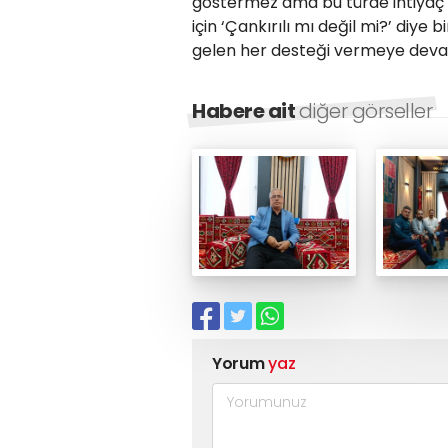
göstermez ama bu türde ihtiyaç 
için ‘Çankırılı mı değil mi?’ diye 
gelen her desteği vermeye deva
Habere ait
diğer görseller
Yorum
yaz