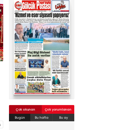
02624132333
haber@golcukpostasi.com
Çok okunan
Çok yorumlanan
Bugün
Bu hafta
Bu ay