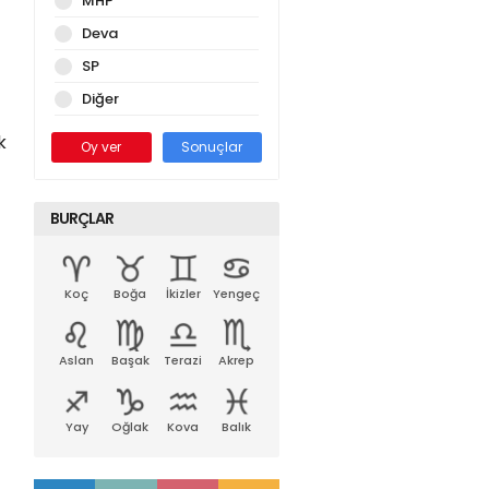
MHP
Deva
SP
Diğer
k
Oy ver
Sonuçlar
BURÇLAR
Koç
Boğa
İkizler
Yengeç
Aslan
Başak
Terazi
Akrep
Yay
Oğlak
Kova
Balık