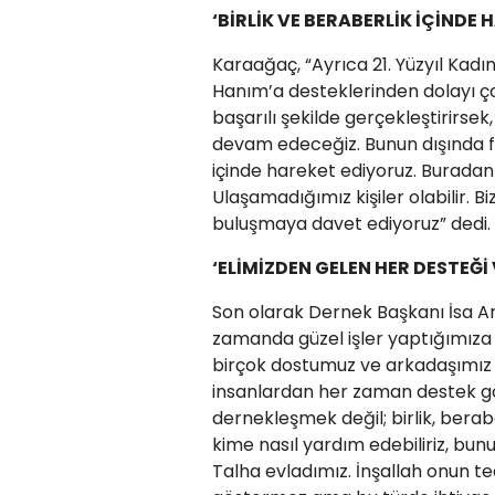
‘BİRLİK VE BERABERLİK İÇİNDE
Karaağaç, “Ayrıca 21. Yüzyıl Kadı
Hanım’a desteklerinden dolayı ç
başarılı şekilde gerçekleştirirse
devam edeceğiz. Bunun dışında fa
içinde hareket ediyoruz. Buradan
Ulaşamadığımız kişiler olabilir. B
buluşmaya davet ediyoruz” dedi.
‘ELİMİZDEN GELEN HER DESTEĞ
Son olarak Dernek Başkanı İsa Ar
zamanda güzel işler yaptığımıza
birçok dostumuz ve arkadaşımız 
insanlardan her zaman destek gö
dernekleşmek değil; birlik, bera
kime nasıl yardım edebiliriz, b
Talha evladımız. İnşallah onun t