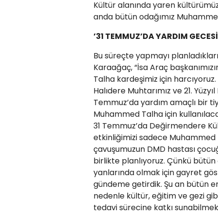
Kültür alanında yaren kültürümü
anda bütün odağımız Muhammed T
’31 TEMMUZ’DA YARDIM GECESİ
Bu süreçte yapmayı planladıklar
Karaağaç, “İsa Araç başkanımızı
Talha kardeşimiz için harcıyoruz
Halıdere Muhtarımız ve 21. Yüzyıl K
Temmuz’da yardım amaçlı bir tiya
Muhammed Talha için kullanılacak
31 Temmuz’da Değirmendere Kült
etkinliğimizi sadece Muhammed T
çavuşumuzun DMD hastası çocuğu i
birlikte planlıyoruz. Çünkü bütün
yanlarında olmak için gayret gö
gündeme getirdik. Şu an bütün e
nedenle kültür, eğitim ve gezi gibi
tedavi sürecine katkı sunabilmek