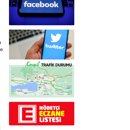
a
şe
k