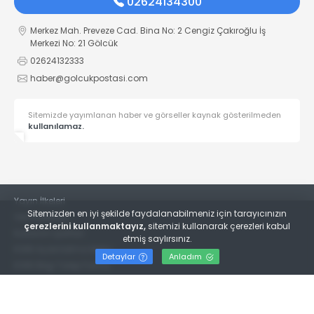
02624134300
Merkez Mah. Preveze Cad. Bina No: 2 Cengiz Çakıroğlu İş
Merkezi No: 21 Gölcük
02624132333
haber@golcukpostasi.com
Sitemizde yayımlanan haber ve görseller kaynak gösterilmeden
kullanılamaz.
Yayın İlkeleri
Sitemizden en iyi şekilde faydalanabilmeniz için tarayıcınızın
Veri Politikası
çerezlerini kullanmaktayız,
sitemizi kullanarak çerezleri kabul
Kullanım Şartları
etmiş saylırsınız.
KVKK Aydınlatma Metni
Detaylar
Anladım
KVKK Bilgi Talep Formu
© 2022
Gölcük Postası Gazetesi
- Tüm hakları saklıdır.