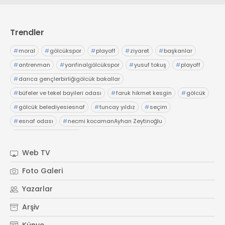
Trendler
#
moral
#
gölcükspor
#
playoff
#
ziyaret
#
başkanlar
#
antrenman
#
yarıfinalgölcükspor
#
yusuf tokuş
#
playoff
#
darıca gençlerbirliğigölcük bakallar
#
büfeler ve tekel bayileri odası
#
faruk hikmet kesgin
#
gölcük
#
gölcük belediyesiesnaf
#
tuncay yıldız
#
seçim
#
esnaf odası
#
necmi kocamanAyhan Zeytinoğlu
#
Kocaeli Sanayi Odası
Web TV
Foto Galeri
Yazarlar
Arşiv