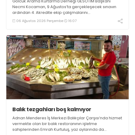
Gölcük Arama Kurtarma Derneği GESOTİM Başkanı
Necmi Kocaman, 9 Ağustos’ta gerçekleşecek sınavın
ardından 4. Akredite ekip çalışmalarını
tamamlayacaklarını ifade ederek açıklamalarda
06 Ağustos 2026 Perşembe
16:07
bulundu. Kocaman, “Gölcük’te ve Kocaeli genelinde ses
getirecek projelerimizi tek tek hayata geçireceğiz” dedi
Balık tezgahları boş kalmıyor
Adnan Menderes İş Merkezi Balıkçılar Çarşısı’nda hizmet
vermekte olan bir balık restoranının işletme
sahiplerinden Emrah Kurtuluş, yaz aylarında da