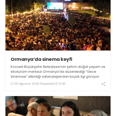
Ormanya’da sinema keyfi
Kocaeli Büyükşehir Belediyesi’nin şehrin doğal yaşam ve
ekoturizm merkezi Ormanya’da düzenlediği “Gece
Sineması” etkinliği vatandaşlardan büyük ilgi görüyor
06 Ağustos 2026 Perşembe
13:45