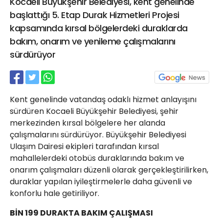
Kocaeli Büyükşehir Belediyesi, kent genelinde
21 Gölcük
başlattığı 5. Etap Durak Hizmetleri Projesi
02624132333
kapsamında kırsal bölgelerdeki duraklarda
haber@golcukpostasi.com
bakım, onarım ve yenileme çalışmalarını
sürdürüyor
Kent genelinde vatandaş odaklı hizmet anlayışını
sürdüren Kocaeli Büyükşehir Belediyesi, şehir
merkezinden kırsal bölgelere her alanda
çalışmalarını sürdürüyor. Büyükşehir Belediyesi
Ulaşım Dairesi ekipleri tarafından kırsal
mahallelerdeki otobüs duraklarında bakım ve
onarım çalışmaları düzenli olarak gerçekleştirilirken,
duraklar yapılan iyileştirmelerle daha güvenli ve
konforlu hale getiriliyor.
BİN 199 DURAKTA BAKIM ÇALIŞMASI