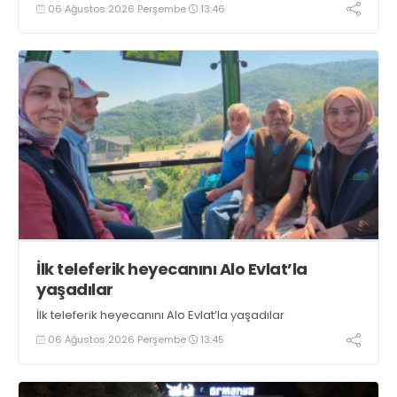
tezgahlarda taze balık bulunduğunu ifade ederek “Yıl
06 Ağustos 2026 Perşembe
13:46
boyunca tezgahlarda taze balık bulmak mümkün
oluyor” dedi
İlk teleferik heyecanını Alo Evlat’la
yaşadılar
İlk teleferik heyecanını Alo Evlat’la yaşadılar
06 Ağustos 2026 Perşembe
13:45