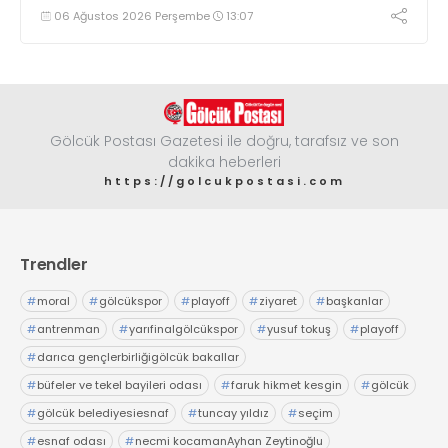
geldi
06 Ağustos 2026 Perşembe
13:07
Gölcük Postası Gazetesi ile doğru, tarafsız ve son
dakika heberleri
https://golcukpostasi.com
Trendler
#
moral
#
gölcükspor
#
playoff
#
ziyaret
#
başkanlar
#
antrenman
#
yarıfinalgölcükspor
#
yusuf tokuş
#
playoff
#
darıca gençlerbirliğigölcük bakallar
#
büfeler ve tekel bayileri odası
#
faruk hikmet kesgin
#
gölcük
#
gölcük belediyesiesnaf
#
tuncay yıldız
#
seçim
#
esnaf odası
#
necmi kocamanAyhan Zeytinoğlu