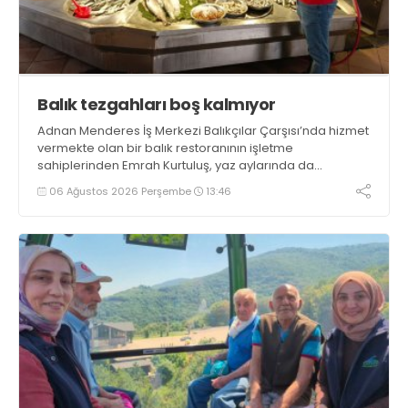
Balık tezgahları boş kalmıyor
Adnan Menderes İş Merkezi Balıkçılar Çarşısı’nda hizmet
vermekte olan bir balık restoranının işletme
sahiplerinden Emrah Kurtuluş, yaz aylarında da
tezgahlarda taze balık bulunduğunu ifade ederek “Yıl
06 Ağustos 2026 Perşembe
13:46
boyunca tezgahlarda taze balık bulmak mümkün
oluyor” dedi