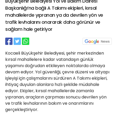
Büyükşehir Belediyesi Yol ve Bakım Dairesi
21 Gölcük
Başkanlığı’na bağlı A Takımı ekipleri, kırsal
02624132333
mahallelerde yıpranan ya da devrilen yön ve
haber@golcukpostasi.com
trafik levhalarını onararak daha görünür ve
sağlam hale getiriyor
Kocaeli Büyükşehir Belediyesi, şehir merkezinden
kırsal mahallelere kadar vatandaşın günlük
yaşamını doğrudan etkileyen noktalarda olmaya
devam ediyor. Yol güvenliği, çevre düzeni ve altyapı
işleyişi için çalışmalarını sürdüren A Takımı ekipleri,
ihtiyaç duyulan alanlara hızlı şekilde müdahale
ediyor. Ekipler, kırsal mahallelerde zamanla
yıpranan, araçların çarpması sonucu devrilen yön
ve trafik levhalarının bakım ve onarımlarını
gerçekleştiriyor.