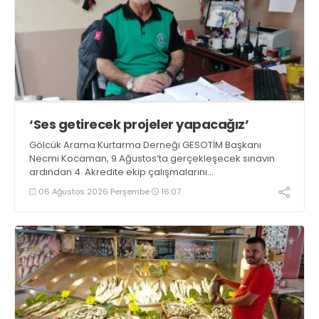
‘Ses getirecek projeler yapacağız’
Gölcük Arama Kurtarma Derneği GESOTİM Başkanı
Necmi Kocaman, 9 Ağustos’ta gerçekleşecek sınavın
ardından 4. Akredite ekip çalışmalarını
tamamlayacaklarını ifade ederek açıklamalarda
06 Ağustos 2026 Perşembe
16:07
bulundu. Kocaman, “Gölcük’te ve Kocaeli genelinde ses
getirecek projelerimizi tek tek hayata geçireceğiz” dedi