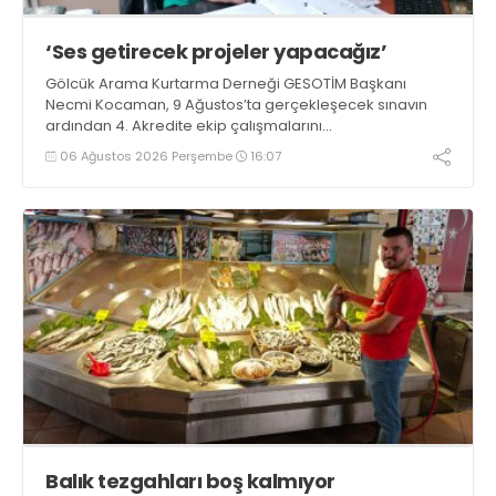
‘Ses getirecek projeler yapacağız’
Gölcük Arama Kurtarma Derneği GESOTİM Başkanı
Necmi Kocaman, 9 Ağustos’ta gerçekleşecek sınavın
ardından 4. Akredite ekip çalışmalarını
tamamlayacaklarını ifade ederek açıklamalarda
06 Ağustos 2026 Perşembe
16:07
bulundu. Kocaman, “Gölcük’te ve Kocaeli genelinde ses
getirecek projelerimizi tek tek hayata geçireceğiz” dedi
Balık tezgahları boş kalmıyor