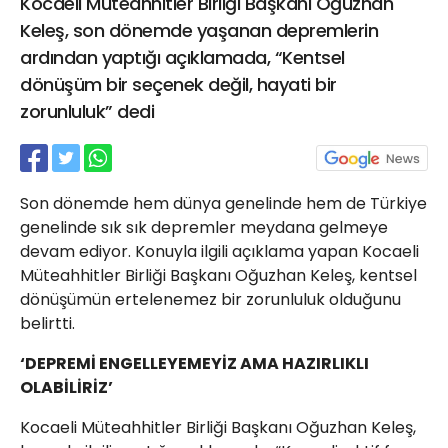
Kocaeli Müteahhitler Birliği Başkanı Oğuzhan
21 Gölcük
Keleş, son dönemde yaşanan depremlerin
02624132333
ardından yaptığı açıklamada, “Kentsel
haber@golcukpostasi.com
dönüşüm bir seçenek değil, hayati bir
zorunluluk” dedi
Son dönemde hem dünya genelinde hem de Türkiye
genelinde sık sık depremler meydana gelmeye
devam ediyor. Konuyla ilgili açıklama yapan Kocaeli
Müteahhitler Birliği Başkanı Oğuzhan Keleş, kentsel
dönüşümün ertelenemez bir zorunluluk olduğunu
belirtti.
‘DEPREMİ ENGELLEYEMEYİZ AMA HAZIRLIKLI
OLABİLİRİZ’
Kocaeli Müteahhitler Birliği Başkanı Oğuzhan Keleş,