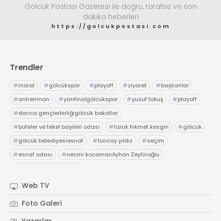
Gölcük Postası Gazetesi ile doğru, tarafsız ve son
dakika heberleri
https://golcukpostasi.com
Trendler
#
moral
#
gölcükspor
#
playoff
#
ziyaret
#
başkanlar
#
antrenman
#
yarıfinalgölcükspor
#
yusuf tokuş
#
playoff
#
darıca gençlerbirliğigölcük bakallar
#
büfeler ve tekel bayileri odası
#
faruk hikmet kesgin
#
gölcük
#
gölcük belediyesiesnaf
#
tuncay yıldız
#
seçim
#
esnaf odası
#
necmi kocamanAyhan Zeytinoğlu
#
Kocaeli Sanayi Odası
Web TV
Foto Galeri