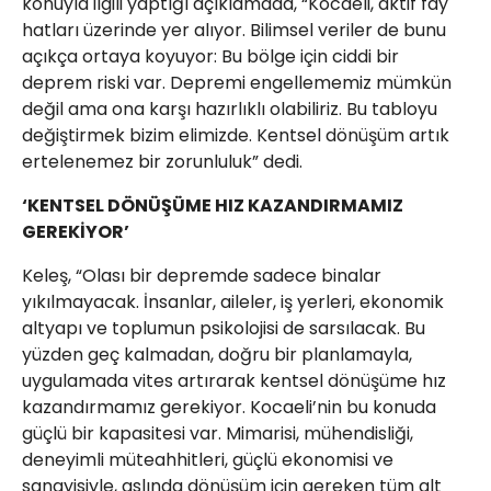
konuyla ilgili yaptığı açıklamada, “Kocaeli, aktif fay
hatları üzerinde yer alıyor. Bilimsel veriler de bunu
açıkça ortaya koyuyor: Bu bölge için ciddi bir
deprem riski var. Depremi engellememiz mümkün
değil ama ona karşı hazırlıklı olabiliriz. Bu tabloyu
değiştirmek bizim elimizde. Kentsel dönüşüm artık
ertelenemez bir zorunluluk” dedi.
‘KENTSEL DÖNÜŞÜME HIZ KAZANDIRMAMIZ
GEREKİYOR’
Keleş, “Olası bir depremde sadece binalar
yıkılmayacak. İnsanlar, aileler, iş yerleri, ekonomik
altyapı ve toplumun psikolojisi de sarsılacak. Bu
yüzden geç kalmadan, doğru bir planlamayla,
uygulamada vites artırarak kentsel dönüşüme hız
kazandırmamız gerekiyor. Kocaeli’nin bu konuda
güçlü bir kapasitesi var. Mimarisi, mühendisliği,
deneyimli müteahhitleri, güçlü ekonomisi ve
sanayisiyle, aslında dönüşüm için gereken tüm alt