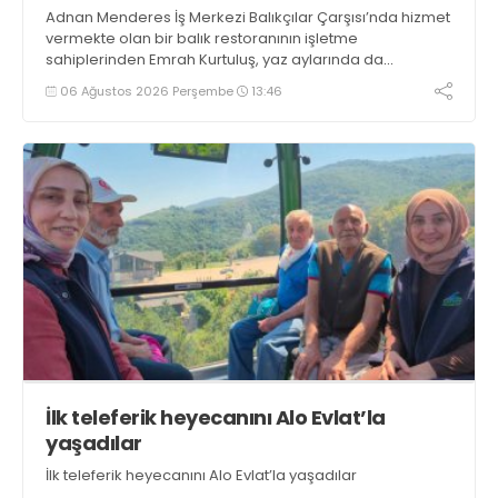
Adnan Menderes İş Merkezi Balıkçılar Çarşısı’nda hizmet
vermekte olan bir balık restoranının işletme
sahiplerinden Emrah Kurtuluş, yaz aylarında da
tezgahlarda taze balık bulunduğunu ifade ederek “Yıl
06 Ağustos 2026 Perşembe
13:46
boyunca tezgahlarda taze balık bulmak mümkün
oluyor” dedi
İlk teleferik heyecanını Alo Evlat’la
yaşadılar
İlk teleferik heyecanını Alo Evlat’la yaşadılar