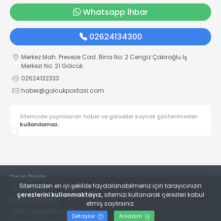
Whatsapp İhbar
02624134300
Merkez Mah. Preveze Cad. Bina No: 2 Cengiz Çakıroğlu İş
Merkezi No: 21 Gölcük
02624132333
haber@golcukpostasi.com
Sitemizde yayımlanan haber ve görseller kaynak gösterilmeden
kullanılamaz.
Yayın İlkeleri
Sitemizden en iyi şekilde faydalanabilmeniz için tarayıcınızın
Veri Politikası
çerezlerini kullanmaktayız,
sitemizi kullanarak çerezleri kabul
Kullanım Şartları
etmiş saylırsınız.
KVKK Aydınlatma Metni
Detaylar
Anladım