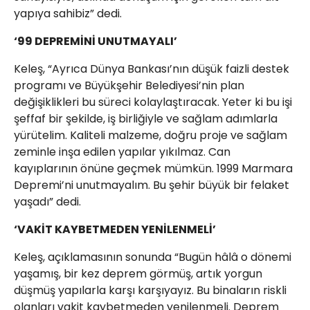
yapıya sahibiz” dedi.
‘99 DEPREMİNİ UNUTMAYALI’
Keleş, “Ayrıca Dünya Bankası’nın düşük faizli destek
programı ve Büyükşehir Belediyesi’nin plan
değişiklikleri bu süreci kolaylaştıracak. Yeter ki bu işi
şeffaf bir şekilde, iş birliğiyle ve sağlam adımlarla
yürütelim. Kaliteli malzeme, doğru proje ve sağlam
zeminle inşa edilen yapılar yıkılmaz. Can
kayıplarının önüne geçmek mümkün. 1999 Marmara
Depremi’ni unutmayalım. Bu şehir büyük bir felaket
yaşadı” dedi.
‘VAKİT KAYBETMEDEN YENİLENMELİ’
Keleş, açıklamasının sonunda “Bugün hâlâ o dönemi
yaşamış, bir kez deprem görmüş, artık yorgun
düşmüş yapılarla karşı karşıyayız. Bu binaların riskli
olanları vakit kaybetmeden yenilenmeli. Deprem