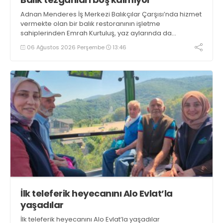
Adnan Menderes İş Merkezi Balıkçılar Çarşısı’nda hizmet
vermekte olan bir balık restoranının işletme
sahiplerinden Emrah Kurtuluş, yaz aylarında da
tezgahlarda taze balık bulunduğunu ifade ederek “Yıl
06 Ağustos 2026 Perşembe
13:46
boyunca tezgahlarda taze balık bulmak mümkün
oluyor” dedi
İlk teleferik heyecanını Alo Evlat’la
yaşadılar
İlk teleferik heyecanını Alo Evlat’la yaşadılar