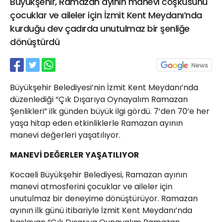
Büyükşehir, Ramazan ayının manevi coşkusunu
21 Gölcük
çocuklar ve aileler için İzmit Kent Meydanı’nda
02624132333
kurduğu dev çadırda unutulmaz bir şenliğe
haber@golcukpostasi.com
dönüştürdü
Büyükşehir Belediyesi’nin İzmit Kent Meydanı’nda
düzenlediği “Çık Dışarıya Oynayalım Ramazan
Şenlikleri” ilk günden büyük ilgi gördü. 7’den 70’e her
yaşa hitap eden etkinliklerle Ramazan ayının
manevi değerleri yaşatılıyor.
MANEVİ DEĞERLER YAŞATILIYOR
Kocaeli Büyükşehir Belediyesi, Ramazan ayının
manevi atmosferini çocuklar ve aileler için
unutulmaz bir deneyime dönüştürüyor. Ramazan
ayının ilk günü itibariyle İzmit Kent Meydanı’nda