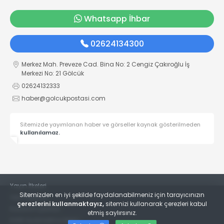
Whatsapp İhbar
02624134300
Merkez Mah. Preveze Cad. Bina No: 2 Cengiz Çakıroğlu İş
Merkezi No: 21 Gölcük
02624132333
haber@golcukpostasi.com
Sitemizde yayımlanan haber ve görseller kaynak gösterilmeden
kullanılamaz.
Yayın İlkeleri
Sitemizden en iyi şekilde faydalanabilmeniz için tarayıcınızın
Veri Politikası
çerezlerini kullanmaktayız,
sitemizi kullanarak çerezleri kabul
Kullanım Şartları
etmiş saylırsınız.
KVKK Aydınlatma Metni