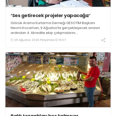
‘Ses getirecek projeler yapacağız’
Gölcük Arama Kurtarma Derneği GESOTİM Başkanı
Necmi Kocaman, 9 Ağustos’ta gerçekleşecek sınavın
ardından 4. Akredite ekip çalışmalarını
tamamlayacaklarını ifade ederek açıklamalarda
06 Ağustos 2026 Perşembe
16:07
bulundu. Kocaman, “Gölcük’te ve Kocaeli genelinde ses
getirecek projelerimizi tek tek hayata geçireceğiz” dedi
Balık tezgahları boş kalmıyor