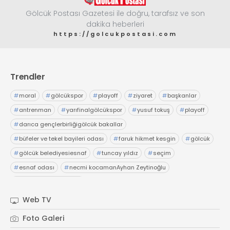
Gölcük Postası Gazetesi ile doğru, tarafsız ve son
dakika heberleri
https://golcukpostasi.com
Trendler
#
moral
#
gölcükspor
#
playoff
#
ziyaret
#
başkanlar
#
antrenman
#
yarıfinalgölcükspor
#
yusuf tokuş
#
playoff
#
darıca gençlerbirliğigölcük bakallar
#
büfeler ve tekel bayileri odası
#
faruk hikmet kesgin
#
gölcük
#
gölcük belediyesiesnaf
#
tuncay yıldız
#
seçim
#
esnaf odası
#
necmi kocamanAyhan Zeytinoğlu
#
Kocaeli Sanayi Odası
Web TV
Foto Galeri