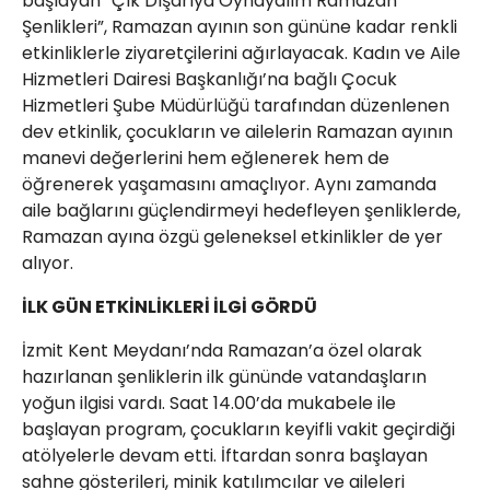
başlayan “Çık Dışarıya Oynayalım Ramazan
Şenlikleri”, Ramazan ayının son gününe kadar renkli
etkinliklerle ziyaretçilerini ağırlayacak. Kadın ve Aile
Hizmetleri Dairesi Başkanlığı’na bağlı Çocuk
Hizmetleri Şube Müdürlüğü tarafından düzenlenen
dev etkinlik, çocukların ve ailelerin Ramazan ayının
manevi değerlerini hem eğlenerek hem de
öğrenerek yaşamasını amaçlıyor. Aynı zamanda
aile bağlarını güçlendirmeyi hedefleyen şenliklerde,
Ramazan ayına özgü geleneksel etkinlikler de yer
alıyor.
İLK GÜN ETKİNLİKLERİ İLGİ GÖRDÜ
İzmit Kent Meydanı’nda Ramazan’a özel olarak
hazırlanan şenliklerin ilk gününde vatandaşların
yoğun ilgisi vardı. Saat 14.00’da mukabele ile
başlayan program, çocukların keyifli vakit geçirdiği
atölyelerle devam etti. İftardan sonra başlayan
sahne gösterileri, minik katılımcılar ve aileleri