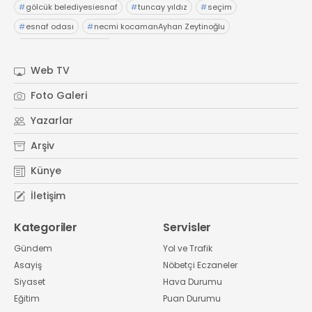
#
gölcük belediyesiesnaf
#
tuncay yıldız
#
seçim
#
esnaf odası
#
necmi kocamanAyhan Zeytinoğlu
#
Kocaeli Sanayi Odası
Web TV
Foto Galeri
Yazarlar
Arşiv
Künye
İletişim
Kategoriler
Servisler
Gündem
Yol ve Trafik
Asayiş
Nöbetçi Eczaneler
Siyaset
Hava Durumu
Eğitim
Puan Durumu