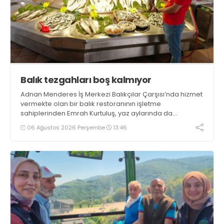
Balık tezgahları boş kalmıyor
Adnan Menderes İş Merkezi Balıkçılar Çarşısı’nda hizmet
vermekte olan bir balık restoranının işletme
sahiplerinden Emrah Kurtuluş, yaz aylarında da
tezgahlarda taze balık bulunduğunu ifade ederek “Yıl
06 Ağustos 2026 Perşembe
13:46
boyunca tezgahlarda taze balık bulmak mümkün
oluyor” dedi