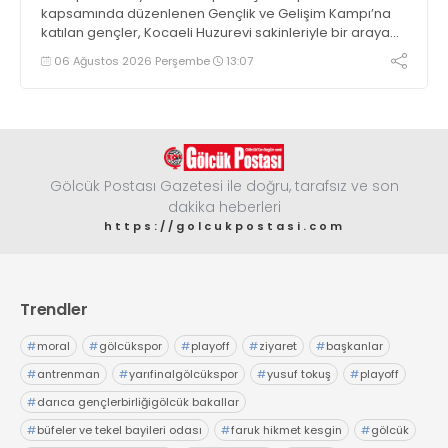
kapsamında düzenlenen Gençlik ve Gelişim Kampı’na
katılan gençler, Kocaeli Huzurevi sakinleriyle bir araya
geldi
06 Ağustos 2026 Perşembe
13:07
Gölcük Postası Gazetesi ile doğru, tarafsız ve son
dakika heberleri
https://golcukpostasi.com
Trendler
#
moral
#
gölcükspor
#
playoff
#
ziyaret
#
başkanlar
#
antrenman
#
yarıfinalgölcükspor
#
yusuf tokuş
#
playoff
#
darıca gençlerbirliğigölcük bakallar
#
büfeler ve tekel bayileri odası
#
faruk hikmet kesgin
#
gölcük