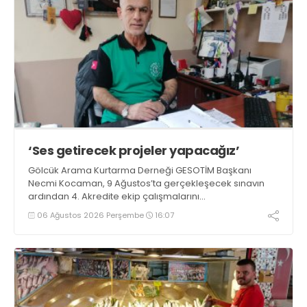
‘Ses getirecek projeler yapacağız’
Gölcük Arama Kurtarma Derneği GESOTİM Başkanı
Necmi Kocaman, 9 Ağustos’ta gerçekleşecek sınavın
ardından 4. Akredite ekip çalışmalarını
tamamlayacaklarını ifade ederek açıklamalarda
06 Ağustos 2026 Perşembe
16:07
bulundu. Kocaman, “Gölcük’te ve Kocaeli genelinde ses
getirecek projelerimizi tek tek hayata geçireceğiz” dedi