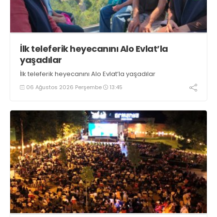
İlk teleferik heyecanını Alo Evlat’la
yaşadılar
İlk teleferik heyecanını Alo Evlat’la yaşadılar
06 Ağustos 2026 Perşembe
13:45