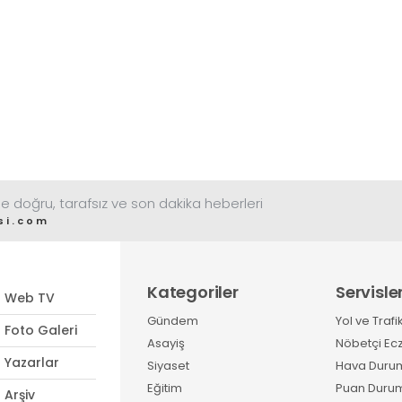
e doğru, tarafsız ve son dakika heberleri
si.com
Kategoriler
Servisle
Web TV
Gündem
Yol ve Trafi
Foto Galeri
Asayiş
Nöbetçi Ec
Yazarlar
Siyaset
Hava Duru
Eğitim
Puan Duru
Arşiv