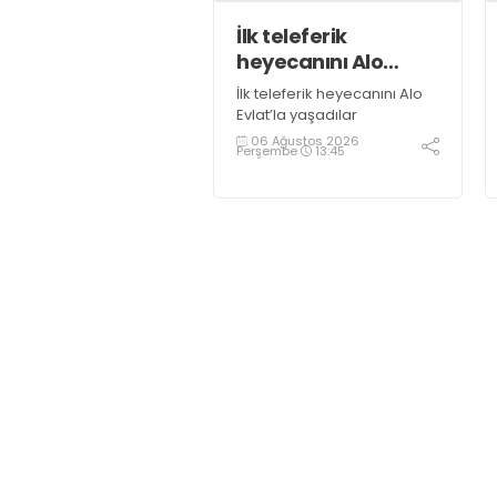
İlk teleferik
heyecanını Alo
Evlat’la yaşadılar
İlk teleferik heyecanını Alo
Evlat’la yaşadılar
06 Ağustos 2026
Perşembe
13:45