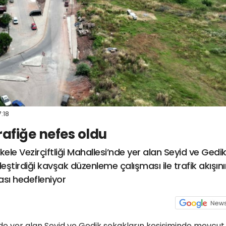
7:18
afiğe nefes oldu
kele Vezirçiftliği Mahallesi’nde yer alan Seyid ve Gedi
eştirdiği kavşak düzenleme çalışması ile trafik akışını
sı hedefleniyor
’nde yer alan Seyid ve Gedik sokakların kesişiminde mevcut