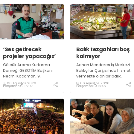
‘Ses getirecek
Balık tezgahları boş
projeler yapacağız’
kalmıyor
Gölcük Arama Kurtarma
Adnan Menderes İş Merkezi
Derneği GESOTİM Başkanı
Balıkçılar Çarşısı’nda hizmet
Necmi Kocaman, 9
vermekte olan bir balık
Ağustos’ta gerçekleşecek
restoranının işletme
06 Ağustos 2026
06 Ağustos 2026
Perşembe
16:07
Perşembe
13:46
sınavın ardından 4. Akredite
sahiplerinden Emrah
ekip çalışmalarını
Kurtuluş, yaz aylarında da
tamamlayacaklarını ifade
tezgahlarda taze balık
ederek açıklamalarda
bulunduğunu ifade ederek
bulundu. Kocaman,
“Yıl boyunca tezgahlarda
“Gölcük’te ve Kocaeli
taze balık bulmak mümkün
genelinde ses getirecek
oluyor” dedi
projelerimizi tek tek hayata
geçireceğiz” dedi