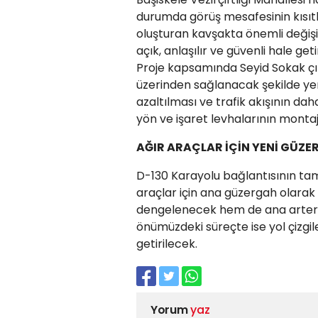
durumda görüş mesafesinin kısıtlı
oluşturan kavşakta önemli değişik
açık, anlaşılır ve güvenli hale ge
Proje kapsamında Seyid Sokak çıkm
üzerinden sağlanacak şekilde ye
azaltılması ve trafik akışının dah
yön ve işaret levhalarının monta
AĞIR ARAÇLAR İÇİN YENİ GÜZ
D-130 Karayolu bağlantısının ta
araçlar için ana güzergah olarak
dengelenecek hem de ana arterle
önümüzdeki süreçte ise yol çizgil
getirilecek.
Yorum
yaz