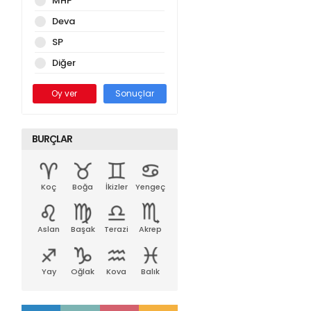
MHP
Deva
SP
Diğer
Oy ver
Sonuçlar
BURÇLAR
Koç
Boğa
İkizler
Yengeç
Aslan
Başak
Terazi
Akrep
Yay
Oğlak
Kova
Balık