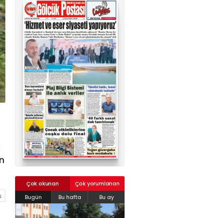
02624132333
haber@golcukpostasi.com
k
n
Çok okunan
Çok yorumlanan
Bugün
Bu hafta
Bu ay