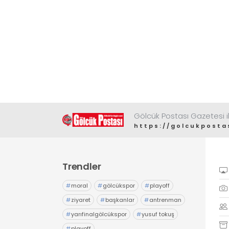
Gölcük Postası Gazetesi il
https://golcukposta
Trendler
#
moral
#
gölcükspor
#
playoff
#
ziyaret
#
başkanlar
#
antrenman
#
yarıfinalgölcükspor
#
yusuf tokuş
#
playoff