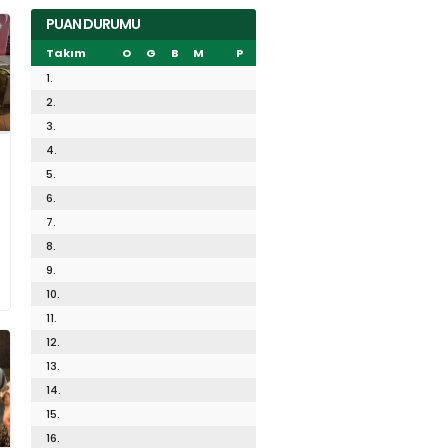
PUAN DURUMU
Takım
O
G
B
M
P
1.
2.
3.
4.
5.
6.
7.
8.
9.
10.
11.
12.
13.
14.
15.
16.