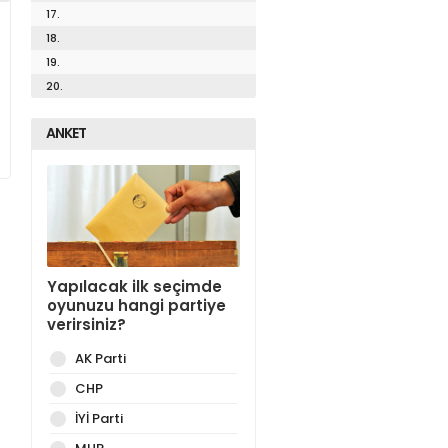
17.
18.
19.
20.
ANKET
Yapılacak ilk seçimde
oyunuzu hangi partiye
verirsiniz?
AK Parti
CHP
İYİ Parti