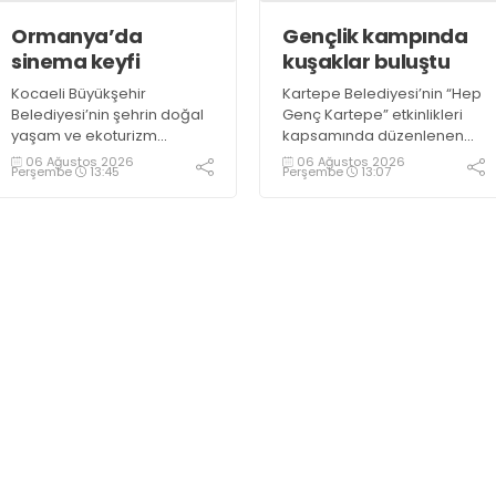
Ormanya’da
Gençlik kampında
sinema keyfi
kuşaklar buluştu
Kocaeli Büyükşehir
Kartepe Belediyesi’nin “Hep
Belediyesi’nin şehrin doğal
Genç Kartepe” etkinlikleri
yaşam ve ekoturizm
kapsamında düzenlenen
merkezi Ormanya’da
Gençlik ve Gelişim Kampı’na
06 Ağustos 2026
06 Ağustos 2026
Perşembe
13:45
Perşembe
13:07
düzenlediği “Gece
katılan gençler, Kocaeli
Sineması” etkinliği
Huzurevi sakinleriyle bir
vatandaşlardan büyük ilgi
araya geldi
görüyor