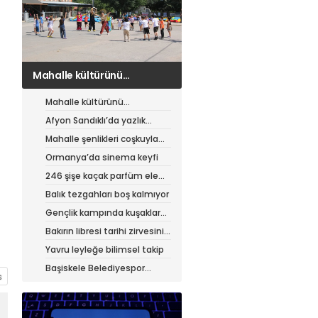
Afyon Sandıklı’da yazlık
patates hasadı
Mahalle kültürünü
canlandıran şenlik
Afyon Sandıklı’da yazlık
patates hasadı
Mahalle şenlikleri coşkuyla
sürüyor
Ormanya’da sinema keyfi
246 şişe kaçak parfüm ele
geçirildi
Balık tezgahları boş kalmıyor
Gençlik kampında kuşaklar
buluştu
Bakırın libresi tarihi zirvesini
test ediyor
Yavru leyleğe bilimsel takip
Başiskele Belediyespor
Gelişim Ligi’ne hazır