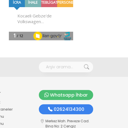
r
Whatsapp İhbar
k
02624134300
zaneler
mu
Merkez Mah. Preveze Cad.
mu
Bina No: 2 Cengiz