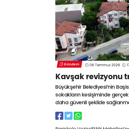
Gündem
06 Temmuz 2026
1
Kavşak revizyonu tr
Büyükşehir Belediyesi’nin Başis
sokakların kesişiminde gerçekl
daha güvenli şekilde sağlanma
Başiskele Vezirçiftliği Mahallesi