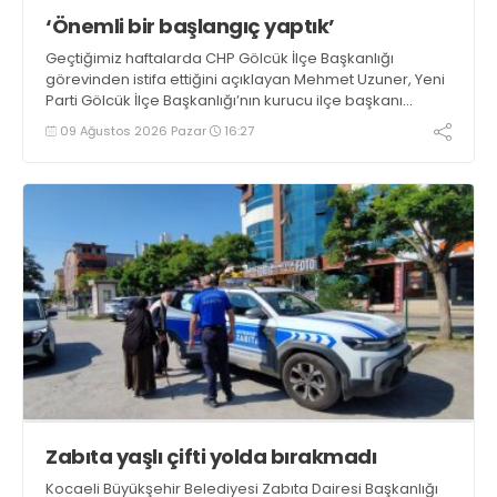
‘Önemli bir başlangıç yaptık’
Geçtiğimiz haftalarda CHP Gölcük İlçe Başkanlığı
görevinden istifa ettiğini açıklayan Mehmet Uzuner, Yeni
Parti Gölcük İlçe Başkanlığı’nın kurucu ilçe başkanı
olarak atandı. Uzuner, konuyla ilgili açıklamasında
09 Ağustos 2026 Pazar
16:27
“Önemli bir başlangıç yaptığımızı düşünüyoruz” dedi
Zabıta yaşlı çifti yolda bırakmadı
Kocaeli Büyükşehir Belediyesi Zabıta Dairesi Başkanlığı