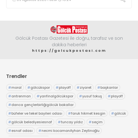
Gölcük Postası Gazetesi ile doğru, tarafsız ve son
dakika heberleri
https://golcukpostasi.com
Trendler
#
moral
#
gölcükspor
#
playoff
#
ziyaret
#
başkanlar
#
antrenman
#
yarıfinalgölcükspor
#
yusuf tokuş
#
playoff
#
darıca gençlerbirliğigölcük bakallar
#
büfeler ve tekel bayileri odası
#
faruk hikmet kesgin
#
gölcük
#
gölcük belediyesiesnaf
#
tuncay yıldız
#
seçim
#
esnaf odası
#
necmi kocamanAyhan Zeytinoğlu